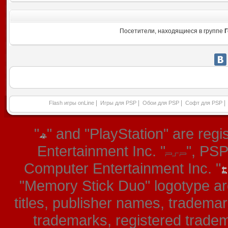
Посетители, находящиеся в группе
Г
|
|
|
|
Flash игры onLine
Игры для PSP
Обои для PSP
Софт для PSP
"
" and "PlayStation" are re
Entertainment Inc. "
", PS
Computer Entertainment Inc. "
"Memory Stick Duo" logotype ar
titles, publisher names, tradema
trademarks, registered tradem