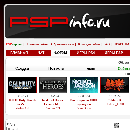
|
|
|
|
|
PSP
версия
Новое на сайте
Обратная связь
Команда сайта
FAQ
ПРАВИЛА
ГЛАВНАЯ
ЧАТ
ФОРУМ
ИГРЫ PS4
ИГРЫ PSP
Обзор 
Сходки
Новости
Темы
Сейв
По
10.02.24
10.02.24
29.09.23
27.05.23
Call Of Duty: Roads
Medal of Honor:
Всё открыто 100%
Tekken 6
to Vi ...
Heroes 51 ...
пройдено
Darken_0090
VadimR03
VadimR03
ZonicSonic
E-Mail: