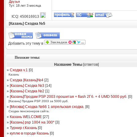
Друзья
Тут: 18 лет 3 месяцa
ICQ: 450616913
[Казань] Сходка №5
Добавить эту тему в
Похожие темы:
Название Темы
[ответов]
»
Сходка v.1
[
0
]
Казань
»
Сходка [Казань]№4
[
2
]
»
[Казань] Сходка №3
[
14
]
»
[Казань] Сходка №2
[
1
]
»
[Казань]Продам PSP 2003 прошитая + flash 2Гб. + 4 UMD 5000 руб.
[
0
]
[Казань] Продам PSP 2003 за 5000 руб.
»
[Москва] Сходка №66 1 апрельская сходка.
[
8
]
Сходка пенсионеров сайта.
»
Казань WELCOME
[
27
]
»
[Казань] psp 1004 на 300*
[
3
]
»
Турнир г.Казань
[
0
]
»
куплю в городе Казань
[
0
]