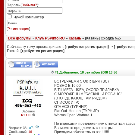
Пароль (
Забыли?
):
Чужой компьютер
Войти
[
Регистрация
]
Все форумы
»
Клуб PSPinfo.RU
»
Казань
» [Казань] Сходка №5
Сейчас эту тему просматривают:
[требуется регистрация]
->
[требуется 
Гостей:
[требуется регистрация]
#1 Добавлено: 18 сентября 2008 13:56
ВСТРЕЧАЕМЯ 5 ОКТЯБРЯ (ВС)
РОВНО В 16:00
В ТЦ МЕГА - IKEA, ОКОЛО ПРИЛАВКА
С МОРОЖЕНЫМ "БАСКИН И РОБИНС"
(ЭТО ГДЕ КАТОК, ТАМ РЯДОМ)
СПИСОК ИГР:
GTA VCS (ТУРНИР)
Flat Out: Hed on (ТУРНИР)
Забанен
Worms Open Warfare 1
R.U.l.l.
--
По впросам и предложениям отписаться здесь.
Вы можете предложить свои игры...
Возраст: 33 |
|
Сообщений:
16
Приходим обязательно все!!!!!!!!