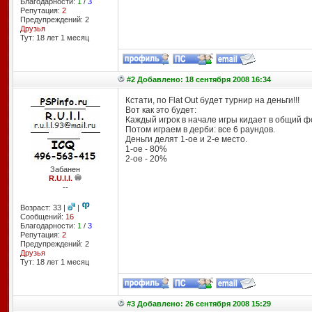
Благодарности:
1
/
3
Репутация:
2
Предупреждений: 2
Друзья
Тут: 18 лет 1 месяц
#2 Добавлено: 18 сентября 2008 16:34
Кстати, по Flat Out будет турнир на деньги!!!
Вот как это будет:
Каждый игрок в начале игры кидает в общий ф
Потом играем в дерби: все 6 раундов.
Деньги делят 1-ое и 2-е место.
1-ое - 80%
2-ое - 20%
Забанен
R.U.l.l.
--
Возраст: 33 |
|
Сообщений:
16
Благодарности:
1
/
3
Репутация:
2
Предупреждений: 2
Друзья
Тут: 18 лет 1 месяц
#3 Добавлено: 26 сентября 2008 15:29