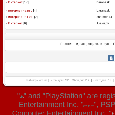
»
Интернет
[
17
]
baranask
»
интернет на psp
[
4
]
baranask
»
интернет на PSP
[
2
]
chelmen74
»
Интернет
[
6
]
Акамару
Посетители, находящиеся в группе
Г
|
|
|
|
Flash игры onLine
Игры для PSP
Обои для PSP
Софт для PSP
"
" and "PlayStation" are re
Entertainment Inc. "
", PS
Computer Entertainment Inc. "