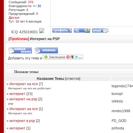
Сообщений:
376
Благодарности:
4
/
30
Репутация:
6
Предупреждений: 0
Друзья
Тут: 16 лет 6 месяцев
ICQ: 425019001
[
Проблема
] Интернет на PSP
Добавить эту тему в
Похожие темы:
Название Темы
[ответов]
»
Интернет на псп
[
7
]
legenda174r
Интернет на псп не роботает
»
интернет
[
15
]
konopl
»
интернет на psp
[
2
]
oleksiy
psp
»
Интернет на псп
[
1
]
rembo1998
Интернет на псп
»
интернет в psp
[
2
]
FD_GOD
»
интернет
[
1
]
prihoda