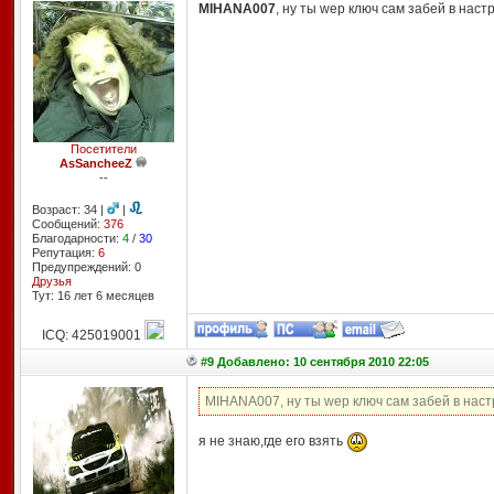
MIHANA007
, ну ты wep ключ сам забей в наст
Посетители
AsSancheeZ
--
Возраст: 34 |
|
Сообщений:
376
Благодарности:
4
/
30
Репутация:
6
Предупреждений: 0
Друзья
Тут: 16 лет 6 месяцев
ICQ: 425019001
#9 Добавлено: 10 сентября 2010 22:05
MIHANA007, ну ты wep ключ сам забей в наст
я не знаю,где его взять