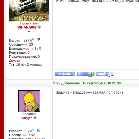
Я-же написал! Ноут без проблем подключаетс
Посетители
MIHANA007
--
Возраст: 29 |
|
Сообщений:
23
Благодарности:
1
/
0
Репутация:
0
Предупреждений: 0
Друзья
Тут: 16 лет 2 месяцa
#5 Добавлено: 10 сентября 2010 21:39
Защита неподдерживаемая псп стоит
Забанен
satyph
--
Возраст: 35 |
|
Сообщений:
592