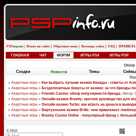
|
|
|
|
|
PSP
версия
Новое на сайте
Обратная связь
Команда сайта
FAQ
ПРАВИЛА
ГЛАВНАЯ
ЧАТ
ФОРУМ
ИГРЫ PS4
ИГРЫ PSP
Обзор 
Сходки
Новости
Сейв
Темы
П
08.08.25
06.11.18
26.04.13
05.01.13
Sony Aero Theme
Pixels
LittleBigPlanet
Ika Musume
randomizer562
boyarchuk
YAGAMI55
ULTIMATOR
E-Mail: