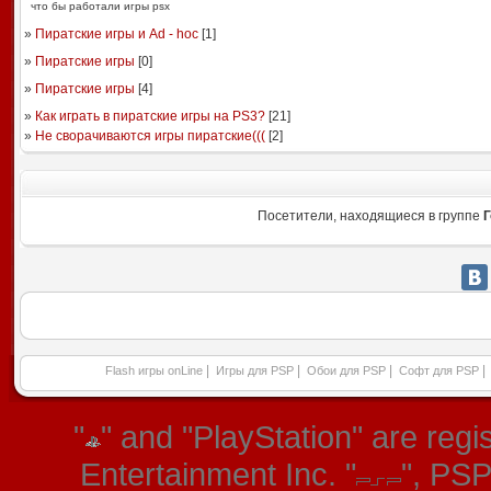
что бы работали игры psx
»
Пиратские игры и Ad - hoc
[
1
]
»
Пиратские игры
[
0
]
»
Пиратские игры
[
4
]
»
Как играть в пиратские игры на PS3?
[
21
]
»
Не сворачиваются игры пиратские(((
[
2
]
Посетители, находящиеся в группе
Г
|
|
|
|
Flash игры onLine
Игры для PSP
Обои для PSP
Софт для PSP
"
" and "PlayStation" are re
Entertainment Inc. "
", PS