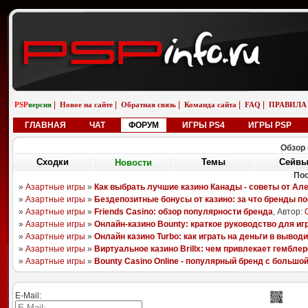
|
|
|
|
|
PSP
версия
Новое на сайте
Обратная связь
Команда сайта
FAQ
ПРАВИЛА
ГЛАВНАЯ
ЧАТ
ФОРУМ
ИГРЫ PS4
ИГРЫ PSP
Обзор 
Сходки
Новости
Сейв
Темы
П
08.08.25
06.11.18
26.04.13
05.01.13
Sony Aero Theme
Pixels
LittleBigPlanet
Ika Musume
randomizer562
boyarchuk
YAGAMI55
ULTIMATOR
E-Mail: