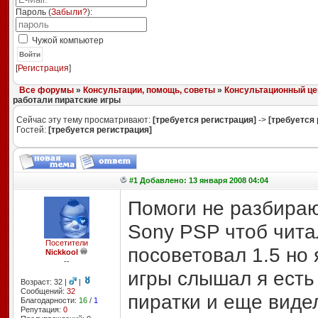
Пароль (
Забыли?
):
Чужой компьютер
Войти
[
Регистрация
]
Все форумы
»
Консультации, помощь, советы
»
Консультационный це
работали пиратские игры
Сейчас эту тему просматривают:
[требуется регистрация]
->
[требуется 
Гостей:
[требуется регистрация]
#1 Добавлено: 13 января 2008 04:04
Помоги не разбираюс
Sony PSP чтоб чита
Посетители
посоветовал 1.5 но 
Nickkool
--
игры слышал я есть 
Возраст: 32 |
|
Сообщений:
32
пиратки и еще видел
Благодарности:
16
/
1
Репутация:
0