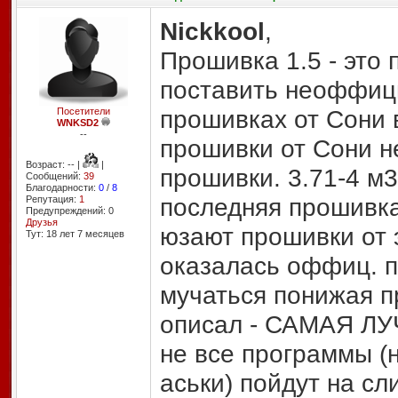
Nickkool
,
Прошивка 1.5 - это
поставить неоффиц
прошивках от Сони 
Посетители
WNKSD2
--
прошивки от Сони 
Возраст: -- |
|
прошивки. 3.71-4 м3
Сообщений:
39
Благодарности:
0
/
8
последняя прошивка
Репутация:
1
Предупреждений: 0
Друзья
юзают прошивки от э
Тут: 18 лет 7 месяцев
оказалась оффиц. п
мучаться понижая п
описал - САМАЯ ЛУЧ
не все программы 
аськи) пойдут на сл