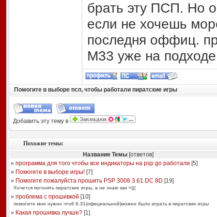
брать эту ПСП. Но 
если не хочешь мор
последня оффиц. пр
М33 уже на подходе
Помогите в выборе псп, чтобы работали пиратские игры
Добавить эту тему в
Похожие темы:
Название Темы
[ответов]
»
программа для того чтобы все индикаторы на psp go работали
[
5
]
»
Помогите в выборе игры!
[
7
]
»
Помогите пожалуйста прошить PSP 3008 3.61 DC 8D
[
19
]
Хочется погонять пиратские игры, а не знаю как =(((
»
проблема с прошивкой
[
10
]
помогите мне нужно чтоб 6.31(официальной)можно было играть в пиратские игры
»
Какая прошивка лучше?
[
1
]