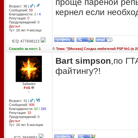
проще пареной репы
Возраст: 36 |
|
кернел если необхо
Сообщений:
59
Благодарности:
2
/
4
Репутация:
0
Предупреждений: 0
Друзья
Тут: 18 лет 4 месяцa
ICQ: 477648113
Спасибо
за пост:
1
Тема: "[Москва] Сходка любителей PSP №1 (в 20
Bart simpson
,по ГТ
файтингу?!
Забанен
FriS
--
Возраст: 31 |
|
Сообщений:
906
Благодарности:
62
/
192
Репутация:
33
Предупреждений: 0
Друзья
Тут: 18 лет 8 месяцев
ICQ: 3849892