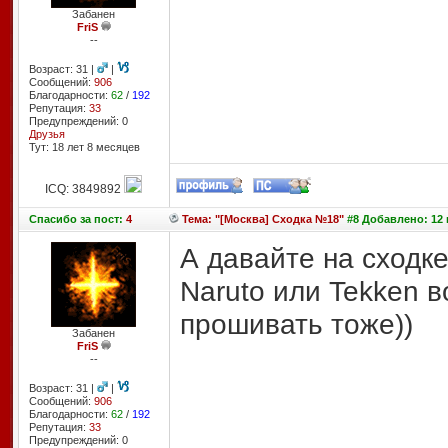
Забанен
FriS
--
Возраст: 31 |
|
Сообщений:
906
Благодарности:
62
/
192
Репутация:
33
Предупреждений: 0
Друзья
Тут: 18 лет 8 месяцев
ICQ: 3849892
Спасибо
за пост:
4
Тема: "[Москва] Сходка №18"
#8 Добавлено: 12 
А давайте на сходке
Naruto или Tekken в
прошивать тоже))
Забанен
FriS
--
Возраст: 31 |
|
Сообщений:
906
Благодарности:
62
/
192
Репутация:
33
Предупреждений: 0