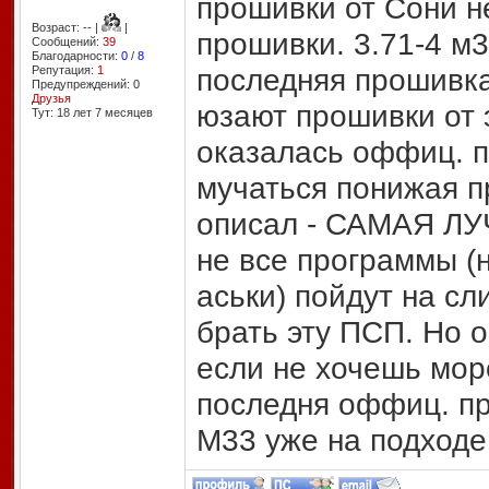
прошивки от Сони 
Возраст: -- |
|
прошивки. 3.71-4 м3
Сообщений:
39
Благодарности:
0
/
8
последняя прошивка
Репутация:
1
Предупреждений: 0
Друзья
юзают прошивки от э
Тут: 18 лет 7 месяцев
оказалась оффиц. п
мучаться понижая п
описал - САМАЯ ЛУЧ
не все программы 
аськи) пойдут на сл
брать эту ПСП. Но 
если не хочешь мор
последня оффиц. пр
М33 уже на подходе