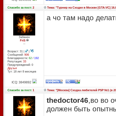
Спасибо
за пост:
2
Тема: "Турнир на Сходке в Москве [GTA:VC] 16.0
а чо там надо делат
Забанен
FriS
--
Возраст: 31 |
|
Сообщений:
906
Благодарности:
62
/
192
Репутация:
33
Предупреждений: 0
Друзья
Тут: 18 лет 8 месяцев
ICQ: 3849892
Спасибо
за пост:
1
Тема: "[Москва] Сходка любителей PSP №1 (в 20
thedoctor46
,во во 
должен быть опытны