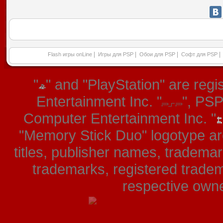
|
|
|
|
Flash игры onLine
Игры для PSP
Обои для PSP
Софт для PSP
"
" and "PlayStation" are re
Entertainment Inc. "
", PS
Computer Entertainment Inc. "
"Memory Stick Duo" logotype ar
titles, publisher names, tradema
trademarks, registered tradem
respective owner