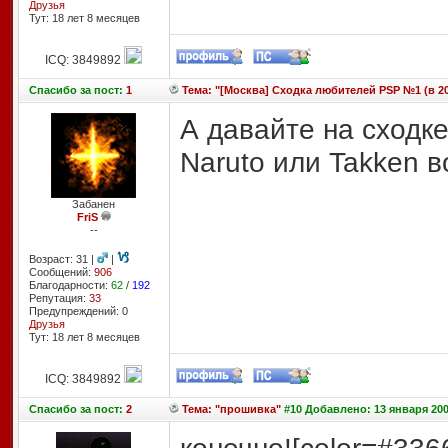
Друзья
Тут: 18 лет 8 месяцев
ICQ: 3849892
Спасибо
за пост:
1
Тема: "[Москва] Сходка любителей PSP №1 (в 20
А давайте на сходке
Naruto или Takken в
Забанен
FriS
--
Возраст: 31 |
|
Сообщений:
906
Благодарности:
62
/
192
Репутация:
33
Предупреждений: 0
Друзья
Тут: 18 лет 8 месяцев
ICQ: 3849892
Спасибо
за пост:
2
Тема: "прошивка"
#10 Добавлено: 13 января 200