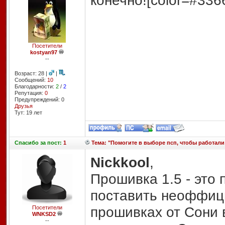
конечно![color=#336
Посетители
kostyan97
--
Возраст: 28 |
|
Сообщений:
10
Благодарности:
2
/
2
Репутация:
0
Предупреждений: 0
Друзья
Тут: 19 лет
Спасибо
за пост:
1
Тема: "Помогите в выборе псп, чтобы работали
Nickkool
,
Прошивка 1.5 - это
поставить неоффиц
прошивках от Сони 
Посетители
WNKSD2
--