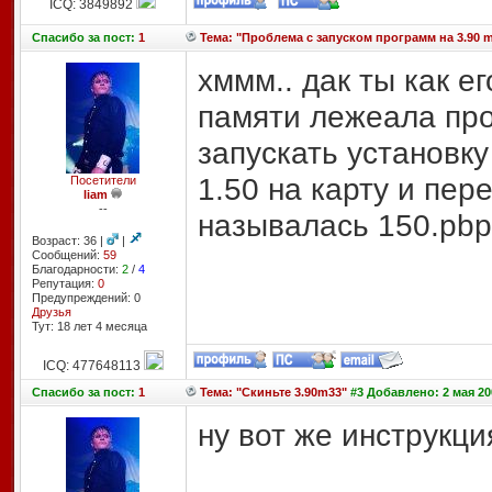
ICQ: 3849892
Спасибо
за пост:
1
Тема: "Проблема с запуском программ на 3.90 
хммм.. дак ты как е
памяти лежеала про
запускать установку
1.50 на карту и пер
Посетители
liam
--
называлась 150.pbp
Возраст: 36 |
|
Сообщений:
59
Благодарности:
2
/
4
Репутация:
0
Предупреждений: 0
Друзья
Тут: 18 лет 4 месяцa
ICQ: 477648113
Спасибо
за пост:
1
Тема: "Скиньте 3.90m33"
#3 Добавлено: 2 мая 20
ну вот же инструкци