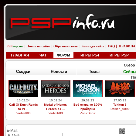
|
|
|
|
|
PSP
версия
Новое на сайте
Обратная связь
Команда сайта
FAQ
ПРАВИЛА
ГЛАВНАЯ
ЧАТ
ФОРУМ
ИГРЫ PS4
ИГРЫ PSP
Обзор 
Сходки
Новости
Темы
Сейв
По
10.02.24
10.02.24
29.09.23
27.05.23
Call Of Duty: Roads
Medal of Honor:
Всё открыто 100%
Tekken 6
to Vi ...
Heroes 51 ...
пройдено
Darken_0090
VadimR03
VadimR03
ZonicSonic
E-Mail: