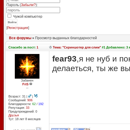
Пароль (
Забыли?
):
Чужой компьютер
Войти
[
Регистрация
]
Все форумы
»
Просмотр выданных благодарностей
Спасибо
за пост:
1
Тема: "Скриншотер для слим"
#1 Добавлено: 3 м
fear93
,я не нуб и п
делаеться, ты же в
Забанен
FriS
--
Возраст: 31 |
|
Сообщений:
906
Благодарности:
62
/
192
Репутация:
33
Предупреждений: 0
Друзья
Тут: 18 лет 8 месяцев