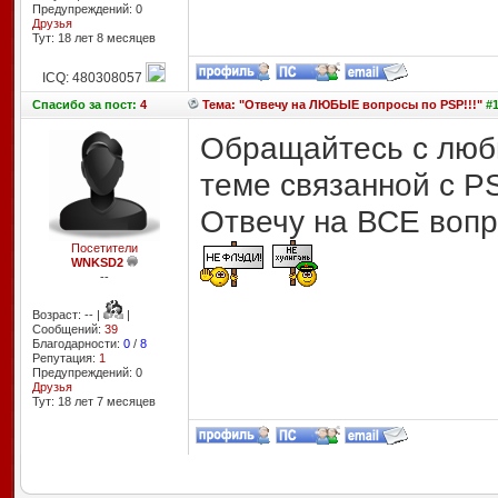
Предупреждений: 0
Друзья
Тут: 18 лет 8 месяцев
ICQ: 480308057
Спасибо
за пост:
4
Тема: "Отвечу на ЛЮБЫЕ вопросы по PSP!!!"
#1
Обращайтесь с люб
теме связанной с P
Отвечу на ВСЕ вопр
Посетители
WNKSD2
--
Возраст: -- |
|
Сообщений:
39
Благодарности:
0
/
8
Репутация:
1
Предупреждений: 0
Друзья
Тут: 18 лет 7 месяцев