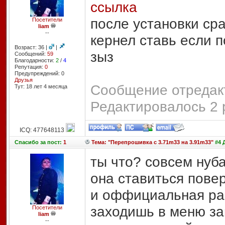
ссылка
после установки сра
Посетители
liam
--
кернел ставь если 
Возраст: 36 |
|
зыз
Сообщений:
59
Благодарности:
2
/
4
Репутация:
0
Предупреждений: 0
Друзья
Сообщение отредакт
Тут: 18 лет 4 месяцa
Редактировалось 2 
ICQ: 477648113
Спасибо
за пост:
1
Тема: "Перепрошивка с 3.71m33 на 3.91m33"
#4 Д
ты что? совсем нуб
она ставиться повер
и оффициальная ра
заходишь в меню за
Посетители
liam
--