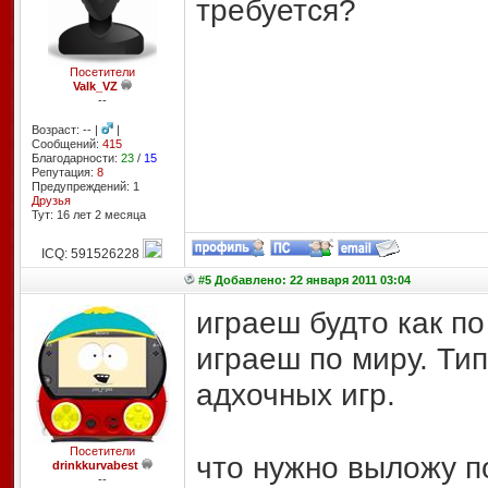
требуется?
Посетители
Valk_VZ
--
Возраст: -- |
|
Сообщений:
415
Благодарности:
23
/
15
Репутация:
8
Предупреждений: 1
Друзья
Тут: 16 лет 2 месяцa
ICQ: 591526228
#5 Добавлено: 22 января 2011 03:04
играеш будто как п
играеш по миру. Тип
адхочных игр.
Посетители
что нужно выложу п
drinkkurvabest
--