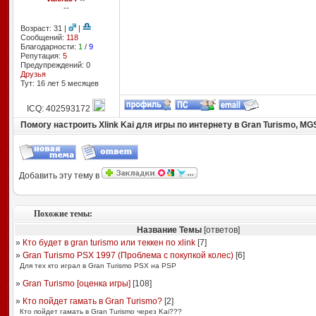
--
Возраст: 31 |
|
Сообщений:
118
Благодарности:
1
/
9
Репутация:
5
Предупреждений: 0
Друзья
Тут: 16 лет 5 месяцев
ICQ: 402593172
Помогу настроить Xlink Kai для игры по интернету в Gran Turismo, MG
Добавить эту тему в
Похожие темы:
Название Темы
[ответов]
»
Кто будет в gran turismo или теккен по xlink
[
7
]
»
Gran Turismo PSX 1997 (Проблема с покупкой колес)
[
6
]
Для тех кто играл в Gran Turismo PSX на PSP
»
Gran Turismo [оценка игры]
[
108
]
»
Кто пойдет гамать в Gran Turismo?
[
2
]
Кто пойдет гамать в Gran Turismo через Kai???