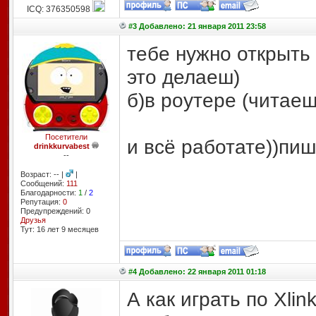
ICQ: 376350598
#3 Добавлено: 21 января 2011 23:58
тебе нужно открыть 
это делаеш)
б)в роутере (читаеш
Посетители
и всё работате))пиш
drinkkurvabest
--
Возраст: -- |
|
Сообщений:
111
Благодарности:
1
/
2
Репутация:
0
Предупреждений: 0
Друзья
Тут: 16 лет 9 месяцев
#4 Добавлено: 22 января 2011 01:18
А как играть по Xlin