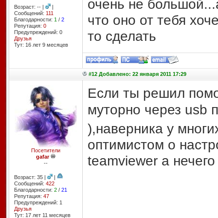
очень не большой..
Возраст: -- |
|
Сообщений:
111
что оно от тебя хоч
Благодарности:
1
/
2
Репутация:
0
то сделать
Предупреждений: 0
Друзья
Тут: 16 лет 9 месяцев
#12 Добавлено: 22 января 2011 17:29
Если ты решил помо
муторно через usb 
),наверника у мног
оптимистом о настро
Посетители
teamviewer а нечего 
gafar
--
Возраст: 35 |
|
Сообщений:
422
Благодарности:
2
/
21
Репутация:
47
Предупреждений: 1
Друзья
Тут: 17 лет 11 месяцев