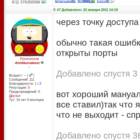
ICQ: 376350598
#7 Добавлено: 22 января 2011 14:19
через точку доступ
обычно такая ошибк
открыты порты
Посетители
drinkkurvabest
--
Добавлено спустя 3
Возраст: -- |
|
Сообщений:
111
Благодарности:
1
/
2
Репутация:
0
вот хороший мануал
Предупреждений: 0
Друзья
Тут: 16 лет 9 месяцев
все ставил)так что я
что не выходит - с
Добавлено спустя 36