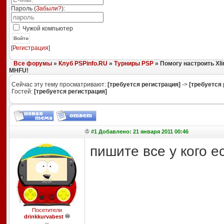
Пароль (
Забыли?
):
Чужой компьютер
Войти
[
Регистрация
]
Все форумы
»
Клуб PSPinfo.RU
»
Турниры PSP
» Помогу настроить Xli
MHFU!
Сейчас эту тему просматривают:
[требуется регистрация]
->
[требуется 
Гостей:
[требуется регистрация]
#1 Добавлено: 21 января 2011 00:46
пишите все у кого е
Посетители
drinkkurvabest
--