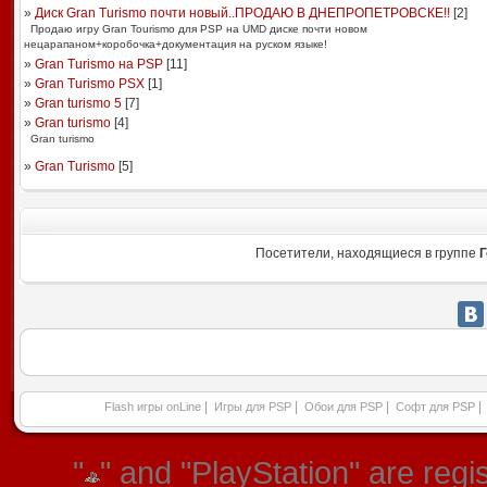
»
Диск Gran Turismo почти новый..ПРОДАЮ В ДНЕПРОПЕТРОВСКЕ!!
[
2
]
Продаю игру Gran Tourismo для PSP на UMD диске почти новом
нецарапаном+коробочка+документация на руском языке!
»
Gran Turismo на PSP
[
11
]
»
Gran Turismo PSX
[
1
]
»
Gran turismo 5
[
7
]
»
Gran turismo
[
4
]
Gran turismo
»
Gran Turismo
[
5
]
Посетители, находящиеся в группе
Г
|
|
|
|
Flash игры onLine
Игры для PSP
Обои для PSP
Софт для PSP
"
" and "PlayStation" are re