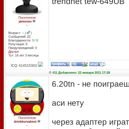
trendnet tew-649UB
Посетители
jamones
--
Возраст: -- |
|
Сообщений:
22
Благодарности:
3
/
0
Репутация:
0
Предупреждений: 0
Друзья
Тут: 16 лет 3 месяцa
ICQ: 414515303
#11 Добавлено: 22 января 2011 17:28
6.20tn - не поиграе
аси нету
Посетители
через адаптер играт
drinkkurvabest
--