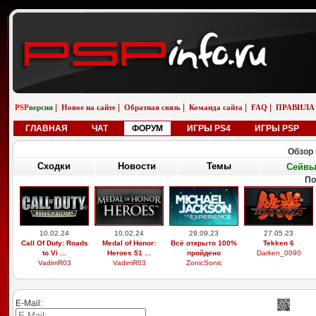
|
|
|
|
|
PSP
версия
Новое на сайте
Обратная связь
Команда сайта
FAQ
ПРАВИЛА
ГЛАВНАЯ
ЧАТ
ФОРУМ
ИГРЫ PS4
ИГРЫ PSP
Обзор 
Сходки
Новости
Темы
Сейв
По
10.02.24
10.02.24
29.09.23
27.05.23
Call Of Duty: Roads
Medal of Honor:
Всё открыто 100%
Tekken 6
to Vi ...
Heroes 51 ...
пройдено
Darken_0090
VadimR03
VadimR03
ZonicSonic
E-Mail: