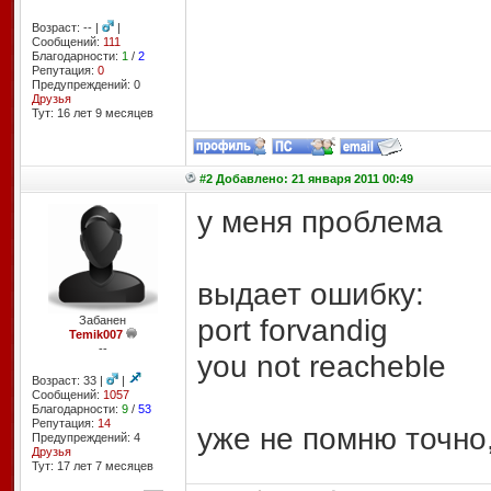
Возраст: -- |
|
Сообщений:
111
Благодарности:
1
/
2
Репутация:
0
Предупреждений: 0
Друзья
Тут: 16 лет 9 месяцев
#2 Добавлено: 21 января 2011 00:49
у меня проблема
выдает ошибку:
port forvandig
Забанен
Temik007
--
you not reacheble
Возраст: 33 |
|
Сообщений:
1057
Благодарности:
9
/
53
Репутация:
14
уже не помню точно
Предупреждений: 4
Друзья
Тут: 17 лет 7 месяцев