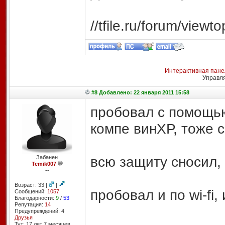
//tfile.ru/forum/view
Интерактивная пане
Управл
#8 Добавлено: 22 января 2011 15:58
пробовал с помощью 
компе винХР, тоже 
всю защиту сносил, 
Забанен
Temik007
--
Возраст: 33 |
|
пробовал и по wi-fi,
Сообщений:
1057
Благодарности:
9
/
53
Репутация:
14
Предупреждений: 4
Друзья
Тут: 17 лет 7 месяцев