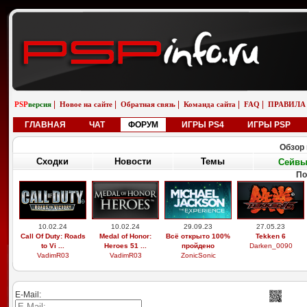
|
|
|
|
|
PSP
версия
Новое на сайте
Обратная связь
Команда сайта
FAQ
ПРАВИЛА
ГЛАВНАЯ
ЧАТ
ФОРУМ
ИГРЫ PS4
ИГРЫ PSP
Обзор 
Сходки
Новости
Темы
Сейв
По
10.02.24
10.02.24
29.09.23
27.05.23
Call Of Duty: Roads
Medal of Honor:
Всё открыто 100%
Tekken 6
to Vi ...
Heroes 51 ...
пройдено
Darken_0090
VadimR03
VadimR03
ZonicSonic
E-Mail: