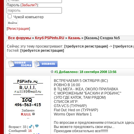
Пароль (
Забыли?
):
Чужой компьютер
Войти
[
Регистрация
]
Все форумы
»
Клуб PSPinfo.RU
»
Казань
» [Казань] Сходка №5
Сейчас эту тему просматривают:
[требуется регистрация]
->
[требуется 
Гостей:
[требуется регистрация]
#1 Добавлено: 18 сентября 2008 13:56
ВСТРЕЧАЕМЯ 5 ОКТЯБРЯ (ВС)
РОВНО В 16:00
В ТЦ МЕГА - IKEA, ОКОЛО ПРИЛАВКА
С МОРОЖЕНЫМ "БАСКИН И РОБИНС"
(ЭТО ГДЕ КАТОК, ТАМ РЯДОМ)
СПИСОК ИГР:
GTA VCS (ТУРНИР)
Flat Out: Hed on (ТУРНИР)
Забанен
Worms Open Warfare 1
R.U.l.l.
--
По впросам и предложениям отписаться здесь.
Вы можете предложить свои игры...
Возраст: 33 |
|
Сообщений:
16
Приходим обязательно все!!!!!!!!