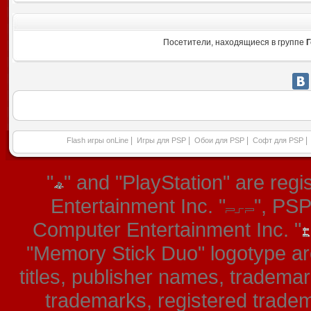
Посетители, находящиеся в группе
Г
|
|
|
|
Flash игры onLine
Игры для PSP
Обои для PSP
Софт для PSP
"
" and "PlayStation" are re
Entertainment Inc. "
", PS
Computer Entertainment Inc. "
"Memory Stick Duo" logotype ar
titles, publisher names, tradema
trademarks, registered tradem