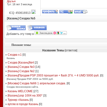
Друзья
Тут: 18 лет 3 месяцa
ICQ: 450616913
[Казань] Сходка №5
Добавить эту тему в
Похожие темы:
Название Темы
[ответов]
»
Сходка v.1
[
0
]
Казань
»
Сходка [Казань]№4
[
2
]
»
[Казань] Сходка №3
[
14
]
»
[Казань] Сходка №2
[
1
]
»
[Казань]Продам PSP 2003 прошитая + flash 2Гб. + 4 UMD 5000 руб.
[
0
]
[Казань] Продам PSP 2003 за 5000 руб.
»
[Москва] Сходка №66 1 апрельская сходка.
[
8
]
Сходка пенсионеров сайта.
»
Казань WELCOME
[
27
]
»
[Казань] psp 1004 на 300*
[
3
]
»
Турнир г.Казань
[
0
]
»
куплю в городе Казань
[
0
]