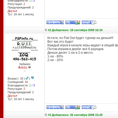
Благодарности:
1
/
3
Репутация:
2
Предупреждений: 2
Друзья
Тут: 18 лет 1 месяц
#2 Добавлено: 18 сентября 2008 16:34
Кстати, по Flat Out будет турнир на деньги!!!
Вот как это будет:
Каждый игрок в начале игры кидает в общий ф
Потом играем в дерби: все 6 раундов.
Деньги делят 1-ое и 2-е место.
1-ое - 80%
2-ое - 20%
Забанен
R.U.l.l.
--
Возраст: 33 |
|
Сообщений:
16
Благодарности:
1
/
3
Репутация:
2
Предупреждений: 2
Друзья
Тут: 18 лет 1 месяц
#3 Добавлено: 26 сентября 2008 15:29