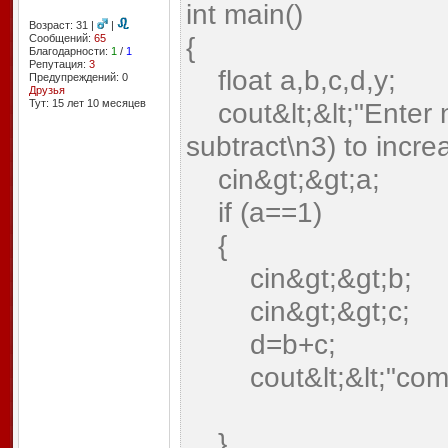
int main()
Возраст: 31 |
|
{
Сообщений:
65
Благодарности:
1
/
1
Репутация:
3
float a,b,c,d,y;
Предупреждений: 0
Друзья
Тут: 15 лет 10 месяцев
cout&lt;&lt;"Enter 
subtract\n3) to incre
cin&gt;&gt;a;
if (a==1)
{
cin&gt;&gt;b;
cin&gt;&gt;c;
d=b+c;
cout&lt;&lt;"combin
}