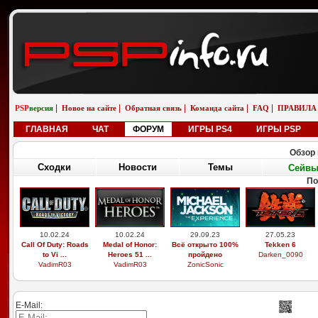
|
|
|
|
|
PSP
версия
Новое на сайте
Обратная связь
Команда сайта
FAQ
ПРАВИЛА
ГЛАВНАЯ
ЧАТ
ФОРУМ
ИГРЫ PS4
ИГРЫ PSP
Обзор 
Сходки
Новости
Темы
Сейв
По
10.02.24
10.02.24
29.09.23
27.05.23
Call Of Duty: Roads
Medal of Honor:
Всё открыто 100%
Tekken 6
to Vi ...
Heroes 51 ...
пройдено
Darken_0090
VadimR03
VadimR03
ZonicSonic
E-Mail: