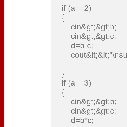
if (a==2)
{
cin&gt;&gt;b;
cin&gt;&gt;c;
d=b-c;
cout&lt;&lt;"\nsubt
}
if (a==3)
{
cin&gt;&gt;b;
cin&gt;&gt;c;
d=b*c;