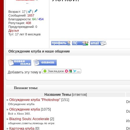
--
Возраст: 17 |
|
Сообщений:
1657
Благодарности:
64
/
454
Репутация:
408
Предупреждений: 0
Друзья
Тут: 17 лет 8 месяцев
Обсуждение клуба и наше общение
Добавить эту тему в
Похожие темы:
Название Темы
[ответов]
»
Обсуждение клуба "Photoshop"
[
151
]
Dr
Обсуждение клуба
»
Обсуждение клуба
[
1075
]
Da
Всё о Xbox 360.
»
Blazing Souls: Accelerate
[
2
]
И
общение,советы,помощь по игре
»
Карточка клуба
[
0
]
Dr