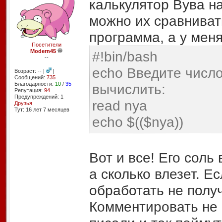
калькулятор Вува на
можно их сравниват
программа, а у меня
Посетители
Modern45
#!bin/bash
--
echo Введите числ
Возраст: -- |
|
Сообщений:
735
Благодарности:
10
/
35
вычислить:
Репутация:
94
Предупреждений: 1
read nya
Друзья
Тут: 16 лет 7 месяцев
echo $(($nya))
Вот и все! Его соль
а сколько влезет. 
обработать не получ
Комментировать не б