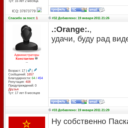
Тут: 16 лет 2 месяцa
ICQ: 37873779
Спасибо
за пост:
1
#32 Добавлено: 19 января 2011 21:26
.:Orange:.
,
удачи, буду рад виде
Администраторы
Константин
--
Возраст: 17 |
|
Сообщений:
1657
Благодарности:
64
/
454
Репутация:
408
Предупреждений: 0
Друзья
Тут: 17 лет 8 месяцев
#33 Добавлено: 19 января 2011 21:29
Ну собственно Паск