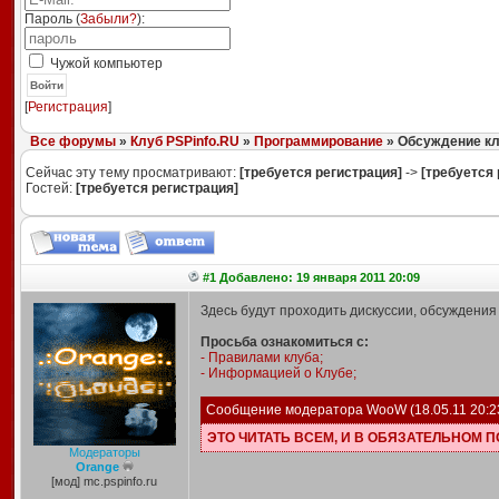
Пароль (
Забыли?
):
Чужой компьютер
Войти
[
Регистрация
]
Все форумы
»
Клуб PSPinfo.RU
»
Программирование
» Обсуждение кл
Сейчас эту тему просматривают:
[требуется регистрация]
->
[требуется 
Гостей:
[требуется регистрация]
#1 Добавлено: 19 января 2011 20:09
Здесь будут проходить дискуссии, обсуждения
Просьба ознакомиться с:
- Правилами клуба;
- Информацией о Клубе;
Сообщение модератора
WooW
(18.05.11 20:2
ЭТО ЧИТАТЬ ВСЕМ, И В ОБЯЗАТЕЛЬНОМ П
Модераторы
Orange
[мод] mc.pspinfo.ru