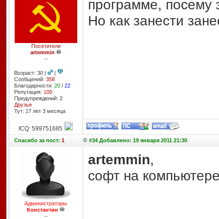
программе, посему 
Но как занести зане
Посетители
artemmin
--
Возраст: 30 |
|
Сообщений:
358
Благодарности:
20
/
22
Репутация:
100
Предупреждений: 2
Друзья
Тут: 17 лет 3 месяцa
ICQ: 599751685
Спасибо
за пост:
1
#34 Добавлено: 19 января 2011 21:30
artemmin
,
софт на компьютере
Администраторы
Константин
--