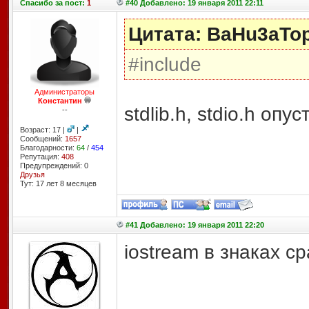
Спасибо
за пост:
1
#40 Добавлено: 19 января 2011 22:11
Цитата: BaHu3aTo
#include
Администраторы
Константин
stdlib.h, stdio.h опу
--
Возраст: 17 |
|
Сообщений:
1657
Благодарности:
64
/
454
Репутация:
408
Предупреждений: 0
Друзья
Тут: 17 лет 8 месяцев
#41 Добавлено: 19 января 2011 22:20
iostream в знаках с