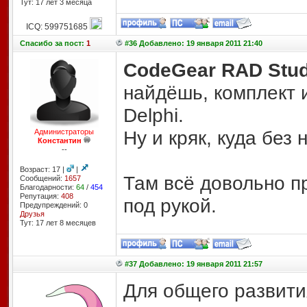
Тут: 17 лет 3 месяцa
ICQ: 599751685
Спасибо
за пост:
1
#36 Добавлено: 19 января 2011 21:40
CodeGear RAD Stud
найдёшь, комплект и
Delphi.
Ну и кряк, куда без н
Администраторы
Константин
--
Возраст: 17 |
|
Там всё довольно пр
Сообщений:
1657
Благодарности:
64
/
454
Репутация:
408
под рукой.
Предупреждений: 0
Друзья
Тут: 17 лет 8 месяцев
#37 Добавлено: 19 января 2011 21:57
Для общего развити