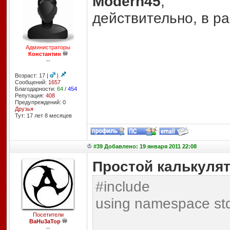
Modern45
,
действительно, в ра
Администраторы
Константин
--
Возраст: 17 |
|
Сообщений:
1657
Благодарности:
64
/
454
Репутация:
408
Предупреждений: 0
Друзья
Тут: 17 лет 8 месяцев
#39 Добавлено: 19 января 2011 22:08
Простой калькуля
#include
using namespace st
Посетители
BaHu3aTop
--