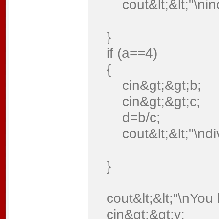
cout&lt;&lt;"\nincr
}
if (a==4)
{
cin&gt;&gt;b;
cin&gt;&gt;c;
d=b/c;
cout&lt;&lt;"\ndivi
}
cout&lt;&lt;"\nYou 
cin&gt;&gt;y;