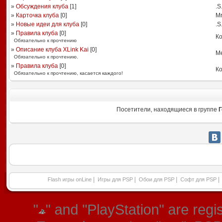
»
Обсуждения клуба
[
1
]
.S
»
Карточка клуба
[
0
]
Mr
»
Новые идеи для клуба
[
0
]
.S
»
Правила клуба
[
0
]
Ко
Обязательно к прочтению
»
Описание клуба XLink Kai
[
0
]
Me
Обязательно к прочтению.
»
Правила клуба
[
0
]
Ко
Обязательно к прочтению, касается каждого!
Посетители, находящиеся в группе
Г
|
|
|
|
Flash игры onLine
Игры для PSP
Обои для PSP
Софт для PSP
"
" and "PlayStation" are re