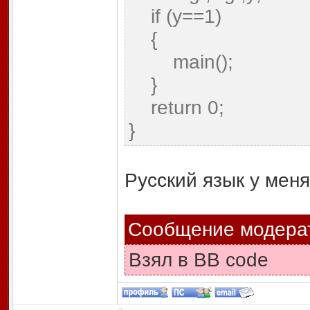
if (y==1)
{
main();
}
return 0;
}
Русский язык у мен
Сообщение модера
Взял в BB code