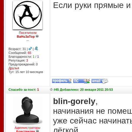
Если руки прямые и
Посетители
BaHu3aTop
--
Возраст: 31 |
|
Сообщений:
65
Благодарности:
1
/
1
Репутация:
3
Предупреждений: 0
Друзья
Тут: 15 лет 10 месяцев
Спасибо
за пост:
1
#45 Добавлено: 20 января 2011 20:53
blin-gorely
,
начинания не поме
уже сейчас начинат
лёгкой.
Администраторы
Константин