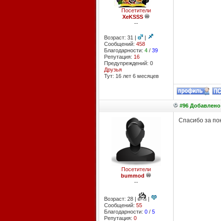
Посетители
XeKSSS
--
Возраст: 31 |
|
Сообщений:
458
Благодарности:
4
/
39
Репутация:
16
Предупреждений: 0
Друзья
Тут: 16 лет 6 месяцев
#96 Добавлено:
Спасибо за по
Посетители
bummod
--
Возраст: 28 |
|
Сообщений:
55
Благодарности:
0
/
5
Репутация:
0