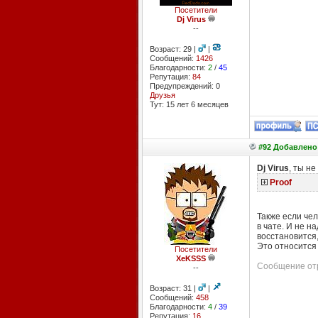
Посетители
Dj Virus
--
Возраст: 29 |
|
Сообщений:
1426
Благодарности:
2
/
45
Репутация:
84
Предупреждений: 0
Друзья
Тут: 15 лет 6 месяцев
#92 Добавлено:
Dj Virus
, ты н
Proof
Также если чел
в чате. И не н
восстановится,
Это относится
Посетители
XeKSSS
Сообщение отре
--
Возраст: 31 |
|
Сообщений:
458
Благодарности:
4
/
39
Репутация:
16