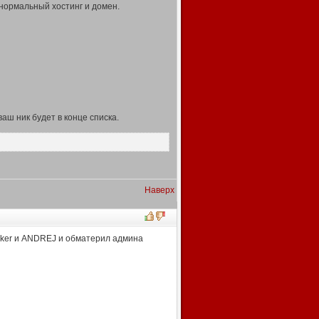
 нормальный хостинг и домен.
аш ник будет в конце списка.
Наверх
 Joker и ANDREJ и обматерил админа