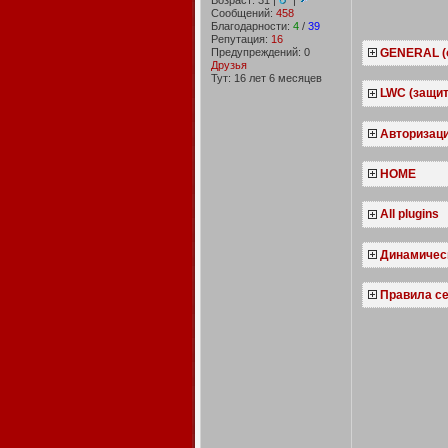
Возраст: 31 |
|
Сообщений:
458
Благодарности:
4
/
39
Репутация:
16
Предупреждений: 0
GENERAL (
Друзья
Тут: 16 лет 6 месяцев
LWC (защит
Авторизац
HOME
All plugins
Динамическ
Правила с