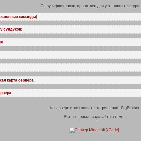
Он русифицирован, пропатчен для установки текстурпа
основные команды)
у сундуков)
ия
ая карта сервера
ервера
На сервере стоит защита от гриферов - BigBrother.
Есть вопросы - задавайте в теме.