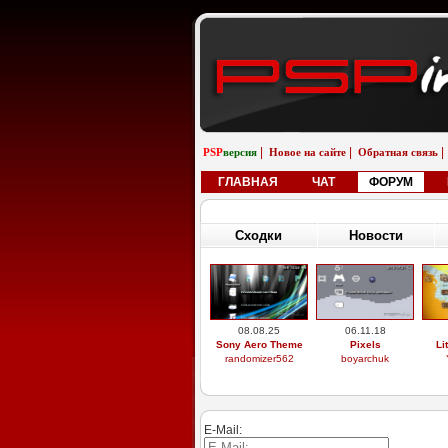
|
|
|
PSP
версия
Новое на сайте
Обратная связь
ГЛАВНАЯ
ЧАТ
ФОРУМ
Сходки
Новости
08.08.25
06.11.18
Sony Aero Theme
Pixels
Li
randomizer562
boyarchuk
E-Mail: