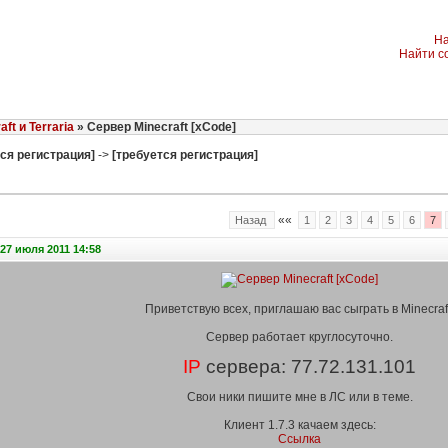
На
Найти с
aft и Terraria
» Сервер Minecraft [xCode]
ся регистрация]
->
[требуется регистрация]
««
Назад
1
2
3
4
5
6
7
27 июля 2011 14:58
Приветствую всех, приглашаю вас сыграть в Minecraf
Сервер работает круглосуточно.
IP
сервера: 77.72.131.101
Свои ники пишите мне в ЛС или в теме.
Клиент 1.7.3 качаем здесь:
Ссылка