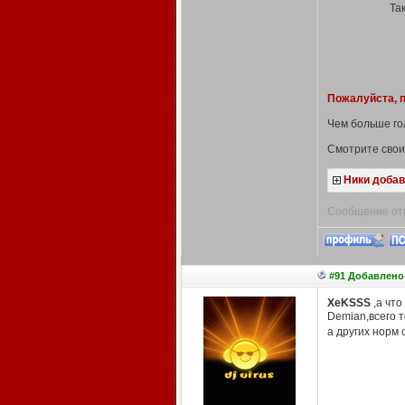
Та
Пожалуйста, п
Чем больше гол
Смотрите свои 
Ники доба
Сообщение отр
#91 Добавлено:
XeKSSS
,а чт
Demian,всего т
а других норм 