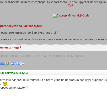
кже есть временный сайт сервера, в скором времени планируется переезд на
Сайт
.
роголосуйте за нас раз в день
.
осов, тем интереснее Вам будет играть! ;)
ники в этом спойлере. Если вы подали заявку последним, то соответственно в
вленных людей
едактировано 27 июля 2011 15:30. Редактировалось 11 раз(а)
 31 августа 2011 12:51
о я такого сделал?я не гриферил,я всего убил по несколько раз двух гиферов
о!
серверов не нашёл(((