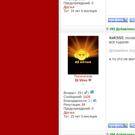
Предупреждений: 0
Друзья
Тут: 16 лет 6 месяцев
#93 Добавлено:
XeKSSS
,посм
всё тырили
Добавлено спус
и то это не ма
Посетители
Dj Virus
--
Возраст: 29 |
|
Сообщений:
1426
Благодарности:
2
/
45
Репутация:
84
Предупреждений: 0
Друзья
Тут: 15 лет 6 месяцев
#94 Добавлено: