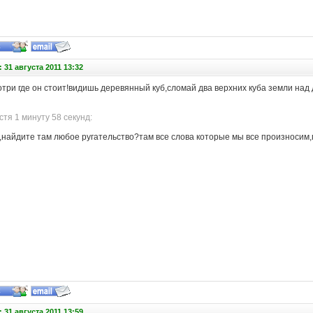
 31 августа 2011 13:32
отри где он стоит!видишь деревянный куб,сломай два верхних куба земли над 
тя 1 минуту 58 секунд:
т,найдите там любое ругательство?там все слова которые мы все произносим
 31 августа 2011 13:59