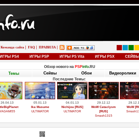
|
|
|
Команда сайта
FAQ
ПРАВИЛА
ИГРЫ PS4
ИГРЫ PSP
ИГРЫ PS Vita
ИГРЫ PSX
СЕЙВ
Обзор нового на
PSP
info
.RU
Сейвы
Обои
Видеоролики
Темы
Последние Темы:
26.04.13
05.01.13
04.01.13
29.12.12
29.12.
ttleBigPlanet
Ika Musume
Nichijou [RUS]
WoW Cataclysm
WoW [R
YAGAMI55
ULTIMATOR
ULTIMATOR
[RUS]
Smash1
Smash1315