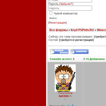
Пароль (
Забыли?
):
Чужой компьютер
Войти
[
Регистрация
]
Все форумы
»
Клуб PSPinfo.RU
»
Minecr
Сейчас эту тему просматривают:
[требует
Гостей:
[требуется регистрация]
Спасибо
за пост:
3
#1 Добавлено: 
Посетители
XeKSSS
--