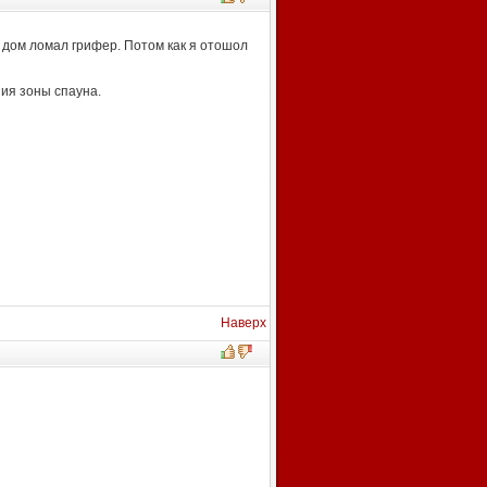
о дом ломал грифер. Потом как я отошол
ния зоны спауна.
Наверх