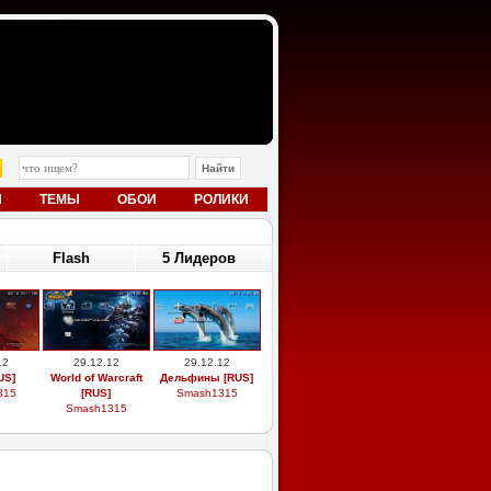
Ы
ТЕМЫ
ОБОИ
РОЛИКИ
Flash
5 Лидеров
12
29.12.12
29.12.12
US]
World of Warcraft
Дельфины [RUS]
315
[RUS]
Smash1315
Smash1315