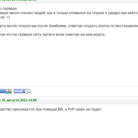
о сервере.
рвере много плохих людей, как я только появился на спауне я увидел как чейт
ли. =)
арта возле спауна как после бомбежки, советую создать группу по востонавли
 том что на сервере нету лагов и всем советую на нем играть.
 31 августа 2011 14:06
ерство пресекается при помощи BB, а PvP скоро не будет.