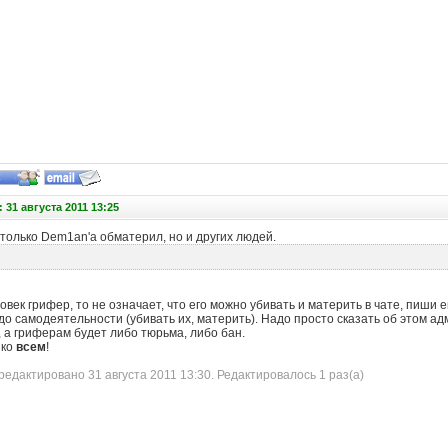
 31 августа 2011 13:25
е только Dem1an'a обматерил, но и других людей.
овек грифер, то не означает, что его можно убивать и материть в чате, пиши е
адо самодеятельности (убивать их, материть). Надо просто сказать об этом а
 а гриферам будет либо тюрьма, либо бан.
 ко
всем
!
дактировано 31 августа 2011 13:30. Редактировалось 1 раз(а)