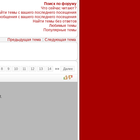
Поиск по форуму
Что сейчас читают?
йти темы с вашего последнего посещения
ообщения с вашего последнего посещения
Найти темы без ответов
Любимые темы
Популярные темы
Предыдущая тема
::
Следующая тема
»»
8
9
10
11
12
13
14
Далее
t.