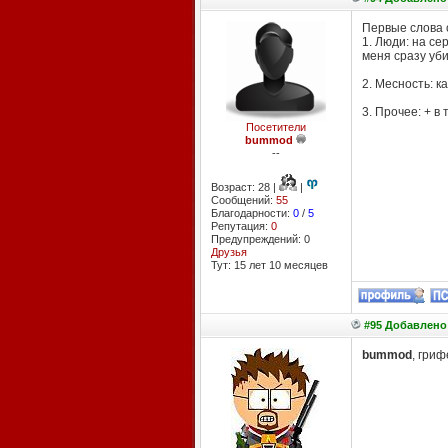
Первые слова 
1. Люди: на се
меня сразу уби
2. Месность: к
3. Прочее: + в
Посетители
bummod
--
Возраст: 28 |
|
Сообщений:
55
Благодарности:
0
/
5
Репутация:
0
Предупреждений: 0
Друзья
Тут: 15 лет 10 месяцев
#95 Добавлено:
bummod
, гриф