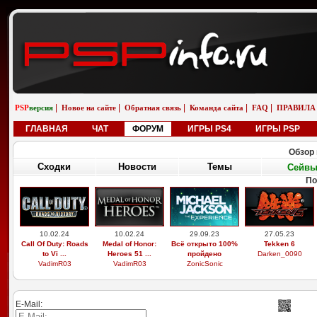
|
|
|
|
|
PSP
версия
Новое на сайте
Обратная связь
Команда сайта
FAQ
ПРАВИЛА
ГЛАВНАЯ
ЧАТ
ФОРУМ
ИГРЫ PS4
ИГРЫ PSP
Обзор 
Сходки
Новости
Темы
Сейв
По
10.02.24
10.02.24
29.09.23
27.05.23
Call Of Duty: Roads
Medal of Honor:
Всё открыто 100%
Tekken 6
to Vi ...
Heroes 51 ...
пройдено
Darken_0090
VadimR03
VadimR03
ZonicSonic
E-Mail: