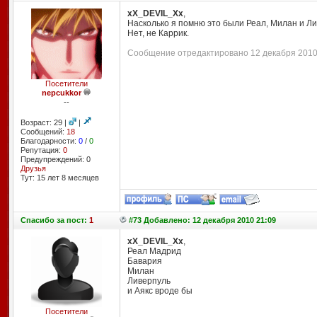
xX_DEVIL_Xx
,
Насколько я помню это были Реал, Милан и Ли
Нет, не Каррик.
Сообщение отредактировано 12 декабря 2010 
Посетители
nepcukkor
--
Возраст: 29 |
|
Сообщений:
18
Благодарности:
0
/
0
Репутация:
0
Предупреждений: 0
Друзья
Тут: 15 лет 8 месяцев
Спасибо
за пост:
1
#73 Добавлено: 12 декабря 2010 21:09
xX_DEVIL_Xx
,
Реал Мадрид
Бавария
Милан
Ливерпуль
и Аякс вроде бы
Посетители