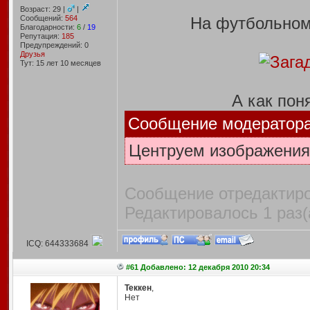
Возраст: 29 |
|
Сообщений:
564
На футбольном 
Благодарности:
6
/
19
Репутация:
185
Предупреждений: 0
Друзья
Тут: 15 лет 10 месяцев
А как пон
Сообщение модератор
Центруем изображения
Сообщение отредактиро
Редактировалось 1 раз(
ICQ: 644333684
#61 Добавлено: 12 декабря 2010 20:34
Теккен
,
Нет