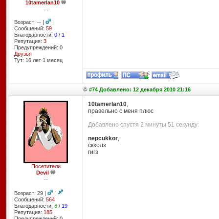
10tamerlan10
--
Возраст: -- |
|
Сообщений:
59
Благодарности:
0
/
1
Репутация:
3
Предупреждений: 0
Друзья
Тут: 16 лет 1 месяц
#74 Добавлено: 12 декабря 2010 21:16
10tamerlan10
,
правельно с меня плюс
Добавлено спустя 2 минуты 51 секунду:
nepcukkor
,
скхолз
гигз
Посетители
Devil
--
Возраст: 29 |
|
Сообщений:
564
Благодарности:
6
/
19
Репутация:
185
Предупреждений: 0