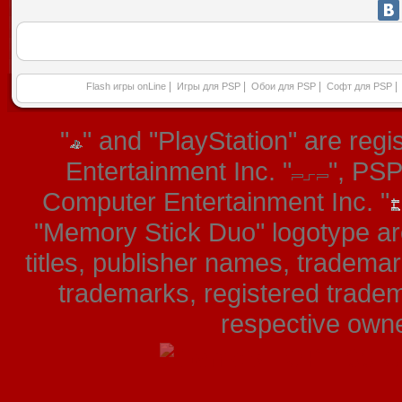
|
|
|
|
Flash игры onLine
Игры для PSP
Обои для PSP
Софт для PSP
"
" and "PlayStation" are re
Entertainment Inc. "
", PS
Computer Entertainment Inc. "
"Memory Stick Duo" logotype ar
titles, publisher names, tradema
trademarks, registered tradem
respective owner