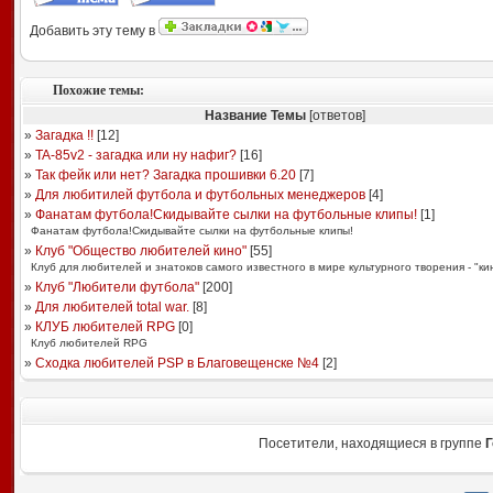
Добавить эту тему в
Похожие темы:
Название Темы
[ответов]
»
Загадка !!
[
12
]
»
TA-85v2 - загадка или ну нафиг?
[
16
]
»
Так фейк или нет? Загадка прошивки 6.20
[
7
]
»
Для любитилей футбола и футбольных менеджеров
[
4
]
»
Фанатам футбола!Скидывайте сылки на футбольные клипы!
[
1
]
Фанатам футбола!Скидывайте сылки на футбольные клипы!
»
Клуб "Общество любителей кино"
[
55
]
Клуб для любителей и знатоков самого известного в мире культурного творения - "ки
»
Клуб "Любители футбола"
[
200
]
»
Для любителей total war.
[
8
]
»
КЛУБ любителей RPG
[
0
]
Клуб любителей RPG
»
Сходка любителей PSP в Благовещенске №4
[
2
]
Посетители, находящиеся в группе
Г