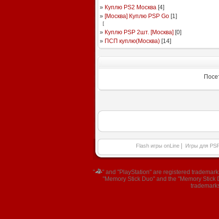
»
Куплю PS2 Москва
[
4
]
»
[Москва] Куплю PSP Go
[
1
]
[
»
Куплю PSP 2шт. [Москва]
[
0
]
»
ПСП куплю(Москва)
[
14
]
Посе
|
Flash игры onLine
Игры для PS
"
" and "PlayStation" are registered trademar
"Memory Stick Duo" and the "Memory Stick Du
trademarks