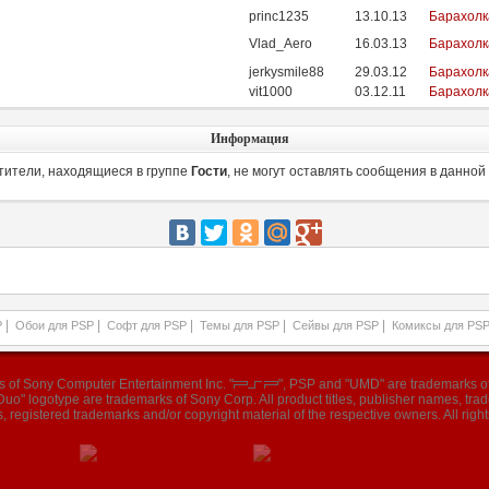
princ1235
13.10.13
Барахолк
Vlad_Aero
16.03.13
Барахолк
jerkysmile88
29.03.12
Барахолк
vit1000
03.12.11
Барахолк
Информация
тители, находящиеся в группе
Гости
, не могут оставлять сообщения в данной
|
|
|
|
|
P
Обои для PSP
Софт для PSP
Темы для PSP
Сейвы для PSP
Комиксы для PS
ks of Sony Computer Entertainment Inc. "
", PSP and "UMD" are trademarks of
o" logotype are trademarks of Sony Corp. All product titles, publisher names, tr
, registered trademarks and/or copyright material of the respective owners. All right