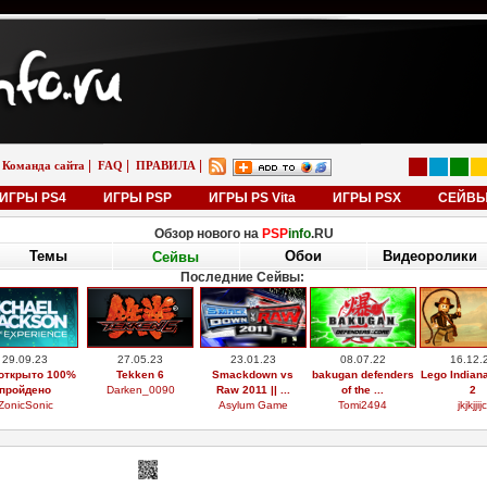
|
|
|
Команда сайта
FAQ
ПРАВИЛА
ИГРЫ PS4
ИГРЫ PSP
ИГРЫ PS Vita
ИГРЫ PSX
СЕЙВ
Обзор нового на
PSP
info
.RU
Темы
Обои
Видеоролики
Сейвы
Последние Сейвы:
29.09.23
27.05.23
23.01.23
08.07.22
16.12.
открыто 100%
Tekken 6
Smackdown vs
bakugan defenders
Lego Indian
пройдено
Darken_0090
Raw 2011 || ...
of the ...
2
ZonicSonic
Asylum Game
Tomi2494
jkjkjjijc