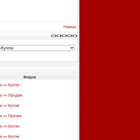
Наверх
Форум
а »» Куплю
а »» Продам
а »» Куплю
а »» Прочее
а »» Куплю
а »» Куплю