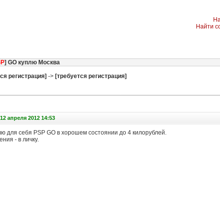
На
Найти с
SP
] GO куплю Москва
ся регистрация]
->
[требуется регистрация]
12 апреля 2012 14:53
ю для себя PSP GO в хорошем состоянии до 4 килорублей.
ия - в личку.