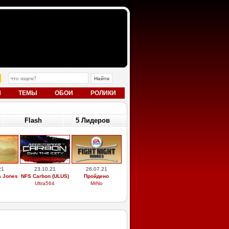
Ы
ТЕМЫ
ОБОИ
РОЛИКИ
Flash
5 Лидеров
21
23.10.21
26.07.21
a Jones
NFS Carbon (ULUS)
Пройдено
Ultra564
MrNo