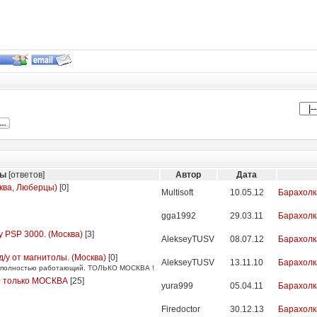
мы
[ответов]
Автор
Дата
ква, Люберцы)
[
0
]
Multisoft
10.05.12
Барахолк
gga1992
29.03.11
Барахолк
 PSP 3000. (Москва)
[
3
]
AlekseyTUSV
08.07.12
Барахолк
/у от магнитолы. (Москва)
[
0
]
AlekseyTUSV
13.11.10
Барахолк
 - полностью работающий. ТОЛЬКО МОСКВА !
 только МОСКВА
[
25
]
yura999
05.04.11
Барахолк
Firedoctor
30.12.13
Барахолк