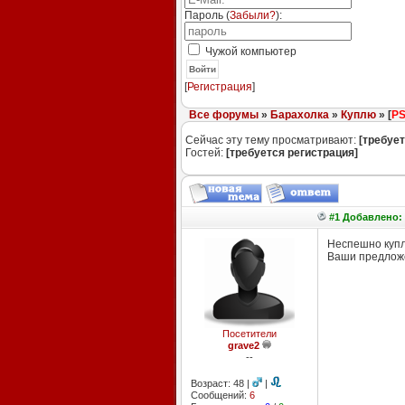
Пароль (
Забыли?
):
Чужой компьютер
Войти
[
Регистрация
]
Все форумы
»
Барахолка
»
Куплю
» [
P
Сейчас эту тему просматривают:
[требует
Гостей:
[требуется регистрация]
#1 Добавлено: 
Неспешно купл
Ваши предложен
Посетители
grave2
--
Возраст: 48 |
|
Сообщений:
6