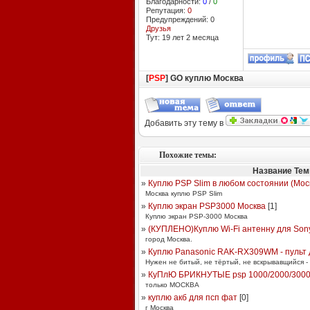
Благодарности:
0
/
0
Репутация:
0
Предупреждений: 0
Друзья
Тут: 19 лет 2 месяцa
[
PSP
] GO куплю Москва
Добавить эту тему в
Похожие темы:
Название Те
»
Куплю PSP Slim в любом состоянии (Мос
Москва куплю PSP Slim
»
Куплю экран PSP3000 Москва
[
1
]
Куплю экран PSP-3000 Москва
»
(КУПЛЕНО)Куплю Wi-Fi антенну для Sony
город Москва.
»
Куплю Panasonic RAK-RX309WM - пульт д
Нужен не битый, не тёртый, не вскрывавщийся
»
КуПлЮ БРИКНУТЫЕ psp 1000/2000/3000
только МОСКВА
»
куплю акб для псп фат
[
0
]
г Москва