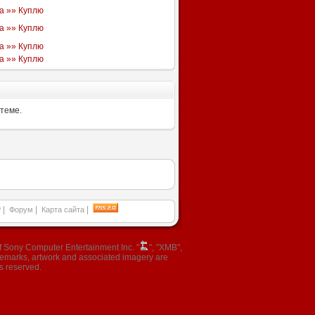
а »» Куплю
а »» Куплю
а »» Куплю
а »» Куплю
 теме.
|
|
|
P
Форум
Карта сайта
 Sony Computer Entertainment Inc. "
", "XMB",
ademarks, artwork and associated imagery are
s reserved.