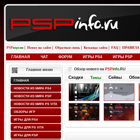
|
|
|
|
|
PSP
версия
Новое на сайте
Обратная связь
Команда сайта
FAQ
ПРАВИЛА
ГЛАВНАЯ
ЧАТ
ФОРУМ
ИГРЫ PS4
ИГРЫ PSP
Обзор нового на
PSP
info
.RU
Главное меню
Сходки
Сейвы
Обои
Темы
ГЛАВНАЯ
НОВОСТИ ИЗ МИРА PS4
НОВОСТИ ИЗ МИРА PSP
НОВОСТИ ИЗ МИРА PS VITA
ОБЗОРЫ ИГР
ИГРЫ ДЛЯ PS4
ИГРЫ ДЛЯ PS VITA
ИГРЫ ДЛЯ PSP