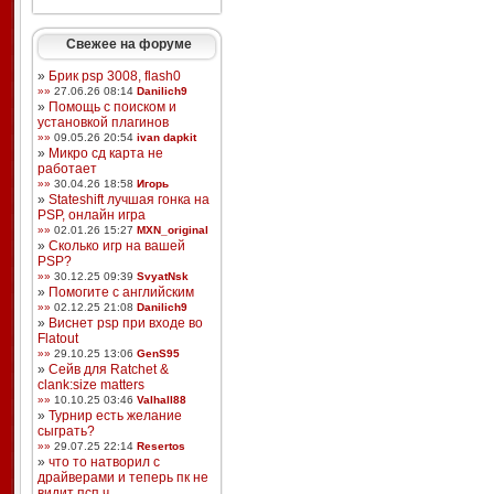
Свежее на форуме
»
Брик psp 3008, flash0
»»
27.06.26 08:14
Danilich9
»
Помощь с поиском и
установкой плагинов
»»
09.05.26 20:54
ivan dapkit
»
Микро сд карта не
работает
»»
30.04.26 18:58
Игорь
»
Stateshift лучшая гонка на
PSP, онлайн игра
»»
02.01.26 15:27
MXN_original
»
Сколько игр на вашей
PSP?
»»
30.12.25 09:39
SvyatNsk
»
Помогите с английским
»»
02.12.25 21:08
Danilich9
»
Виснет psp при входе во
Flatout
»»
29.10.25 13:06
GenS95
»
Сейв для Ratchet &
clank:size matters
»»
10.10.25 03:46
Valhall88
»
Турнир есть желание
сыграть?
»»
29.07.25 22:14
Resertos
»
что то натворил с
драйверами и теперь пк не
видит псп ч ...