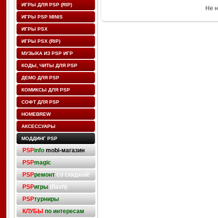
ИГРЫ ДЛЯ PSP (RIP)
Не н
ИГРЫ PSP MINIS
ИГРЫ PSX
ИГРЫ PSX (RIP)
МУЗЫКА ИЗ PSP ИГР
КОДЫ, ЧИТЫ ДЛЯ PSP
ДЕМО ДЛЯ PSP
КОМИКСЫ ДЛЯ PSP
СОФТ ДЛЯ PSP
HOMEBREW
АКСЕССУАРЫ
МОДДИНГ PSP
PSP
info
mobi-магазин
PSP
magic
PSP
ремонт
со скидкой!
PSP
игры
(flash)
PSP
турниры
КЛУБЫ
по интересам