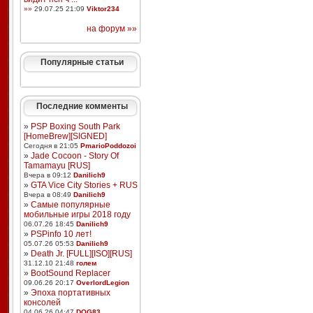
»»
29.07.25 21:09
Viktor234
на форум »»
Популярные статьи
Последние комменты
»
PSP Boxing South Park
[HomeBrew][SIGNED]
Сегодня в 21:05
PmarioPoddozoi
»
Jade Cocoon - Story Of
Tamamayu [RUS]
Вчера в 09:12
Danilich9
»
GTA Vice City Stories + RUS
Вчера в 08:49
Danilich9
»
Самые популярные
мобильные игры 2018 году
06.07.26 18:45
Danilich9
»
PSPinfo 10 лет!
05.07.26 05:53
Danilich9
»
Death Jr. [FULL][ISO][RUS]
31.12.10 21:48
голем
»
BootSound Replacer
09.06.26 20:17
OverlordLegion
»
Эпоха портативных
консолей
04.06.26 04:47
DOG83