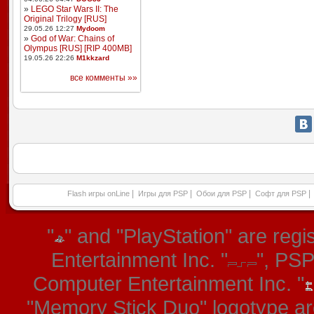
»
LEGO Star Wars II: The
Original Trilogy [RUS]
29.05.26 12:27
Mydoom
»
God of War: Chains of
Olympus [RUS] [RIP 400MB]
19.05.26 22:26
M1kkzard
все комменты »»
|
|
|
|
Flash игры onLine
Игры для PSP
Обои для PSP
Софт для PSP
"
" and "PlayStation" are re
Entertainment Inc. "
", PS
Computer Entertainment Inc. "
"Memory Stick Duo" logotype ar