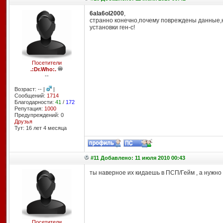
6ala6ol2000
,
странно конечно,почему повреждены данные,
установки ген-с!
Посетители
.:Dr.Who:.
--
Возраст: -- |
|
Сообщений:
1714
Благодарности:
41
/
172
Репутация:
1000
Предупреждений: 0
Друзья
Тут: 16 лет 4 месяцa
#11 Добавлено: 11 июля 2010 00:43
ты наверное их кидаешь в ПСП/Гейм , а нужно в
Посетители