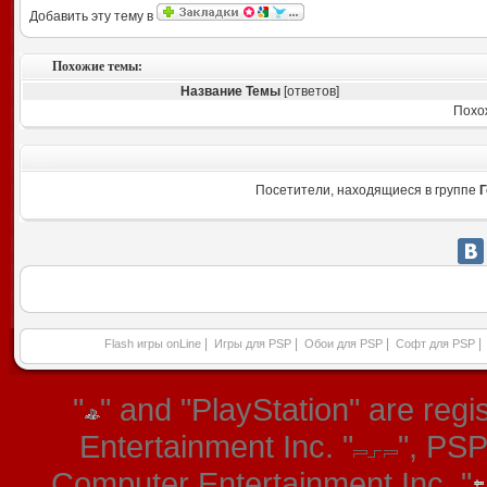
Добавить эту тему в
Похожие темы:
Название Темы
[ответов]
Похо
Посетители, находящиеся в группе
Г
|
|
|
|
Flash игры onLine
Игры для PSP
Обои для PSP
Софт для PSP
"
" and "PlayStation" are re
Entertainment Inc. "
", PS
Computer Entertainment Inc. "