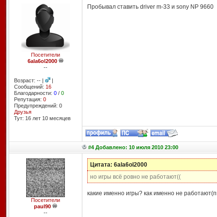
Пробывал ставить driver m-33 и sony NP 9660
Посетители
6ala6ol2000
--
Возраст: -- |
|
Сообщений:
16
Благодарности:
0
/
0
Репутация:
0
Предупреждений: 0
Друзья
Тут: 16 лет 10 месяцев
#4 Добавлено: 10 июля 2010 23:00
Цитата: 6ala6ol2000
но игры всё ровно не работают((
какие именно игры? как именно не работают(
Посетители
paul90
--