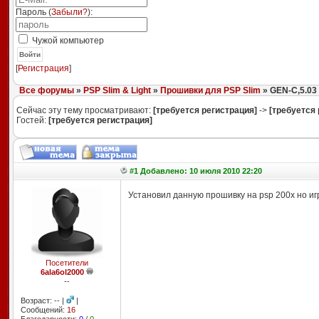
Пароль (
Забыли?
):
Чужой компьютер
Войти
[
Регистрация
]
Все форумы
»
PSP Slim & Light
»
Прошивки для PSP Slim
» GEN-C,5.03
Сейчас эту тему просматривают:
[требуется регистрация]
->
[требуется 
Гостей:
[требуется регистрация]
#1 Добавлено: 10 июля 2010 22:20
Установил данную прошивку на psp 200x но иг
Посетители
6ala6ol2000
--
Возраст: -- |
|
Сообщений:
16