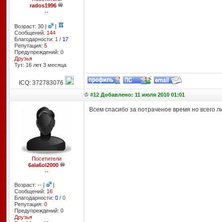
rados1996
--
Возраст: 30 |
|
Сообщений:
144
Благодарности:
1
/
17
Репутация:
5
Предупреждений: 0
Друзья
Тут: 16 лет 3 месяцa
ICQ: 372783076
#12 Добавлено: 11 июля 2010 01:01
Всем спасибо за потраченое время но всего 
Посетители
6ala6ol2000
--
Возраст: -- |
|
Сообщений:
16
Благодарности:
0
/
0
Репутация:
0
Предупреждений: 0
Друзья