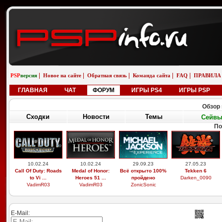
|
|
|
|
|
PSP
версия
Новое на сайте
Обратная связь
Команда сайта
FAQ
ПРАВИЛА
ГЛАВНАЯ
ЧАТ
ФОРУМ
ИГРЫ PS4
ИГРЫ PSP
Обзор 
Сходки
Новости
Темы
Сейв
По
10.02.24
10.02.24
29.09.23
27.05.23
Call Of Duty: Roads
Medal of Honor:
Всё открыто 100%
Tekken 6
to Vi ...
Heroes 51 ...
пройдено
Darken_0090
VadimR03
VadimR03
ZonicSonic
E-Mail: