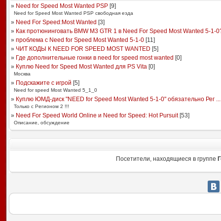
»
Need for Speed Most Wanted PSP
[
9
]
Need for Speed Most Wanted PSP свободная езда
»
Need For Speed:Most Wanted
[
3
]
»
Как протюнинговать BMW M3 GTR 1 в Need For Speed Most Wanted 5-1-0
»
проблема с Need for Speed Most Wanted 5-1-0
[
11
]
»
ЧИТ КОДЫ К NEED FOR SPEED MOST WANTED
[
5
]
»
Где дополнительные гонки в need for speed most wanted
[
0
]
»
Куплю Need for Speed Most Wanted для PS Vita
[
0
]
Москва
»
Подскажите с игрой
[
5
]
Need for speed Most Wanted 5_1_0
»
Куплю ЮМД-диск "NEED for Speed Most Wanted 5-1-0" обязательно Рег ...
Только с Регионом 2 !!!
»
Need For Speed World Online и Need for Speed: Hot Pursuit
[
53
]
Описание, обсуждение
Посетители, находящиеся в группе
Г