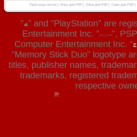
|
|
|
|
Flash игры onLine
Игры для PSP
Обои для PSP
Софт для PSP
"
" and "PlayStation" are re
Entertainment Inc. "
", PS
Computer Entertainment Inc. "
"Memory Stick Duo" logotype ar
titles, publisher names, tradema
trademarks, registered tradem
respective owner