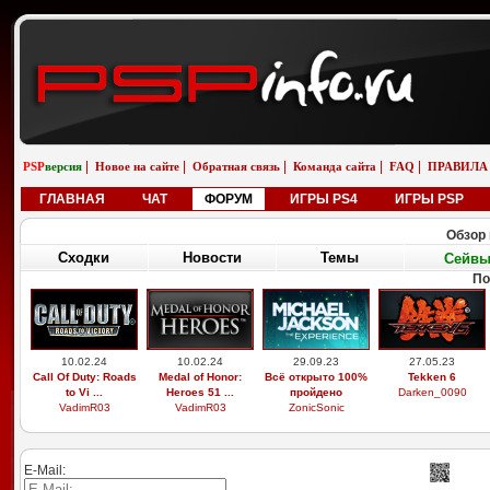
|
|
|
|
|
PSP
версия
Новое на сайте
Обратная связь
Команда сайта
FAQ
ПРАВИЛА
ГЛАВНАЯ
ЧАТ
ФОРУМ
ИГРЫ PS4
ИГРЫ PSP
Обзор 
Сходки
Новости
Темы
Сейв
По
10.02.24
10.02.24
29.09.23
27.05.23
Call Of Duty: Roads
Medal of Honor:
Всё открыто 100%
Tekken 6
to Vi ...
Heroes 51 ...
пройдено
Darken_0090
VadimR03
VadimR03
ZonicSonic
E-Mail: