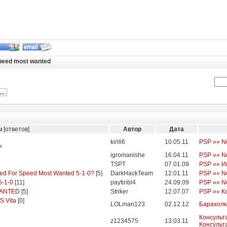
peed most wanted
ы
[ответов]
Автор
Дата
kirill6
10.05.11
PSP »» N
а
igromanishe
16.04.11
PSP »» N
TSPT
07.01.09
PSP »» И
d For Speed Most Wanted 5-1-0?
[
5
]
DarkHackTeam
12.01.11
PSP »» N
5-1-0
[
11
]
paytinbl4
24.09.09
PSP »» N
WANTED
[
5
]
Striker
12.07.07
PSP »» К
S Vita
[
0
]
LOLman123
02.12.12
Барахолк
Консульт
z1234575
13.03.11
Консульт