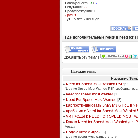
Благодарности:
3
/
6
Репутация:
22
Предупреждений: 1
Друзья
Тут: 15 лет 5 месяцев
Где дополнительные гонки в need for s
Добавить эту тему в
Похожие темы:
Название Тем
»
Need for Speed Most Wanted PSP
[
9
]
Need for Speed Most Wanted PSP свободная езд
»
need for speed most wanted
[
2
]
»
Need For Speed:Most Wanted
[
3
]
»
Как протюнинговать BMW M3 GTR 1 в Nee
»
проблема с Need for Speed Most Wanted 
»
ЧИТ КОДЫ К NEED FOR SPEED MOST 
»
Куплю Need for Speed Most Wanted для P
Москва
»
Подскажите с игрой
[
5
]
Need for speed Most Wanted 5_1_0