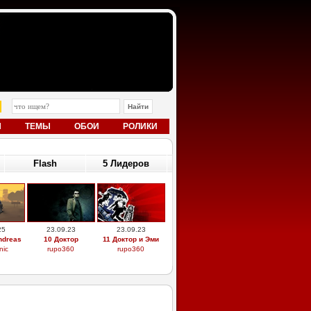
Ы
ТЕМЫ
ОБОИ
РОЛИКИ
Flash
5 Лидеров
25
23.09.23
23.09.23
ndreas
10 Доктор
11 Доктор и Эми
nic
rupo360
rupo360