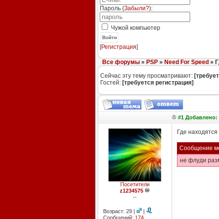
Пароль (
Забыли?
):
Чужой компьютер
Войти
[
Регистрация
]
Все форумы
»
PSP
»
Need For Speed
» Г
Сейчас эту тему просматривают:
[требует
Гостей:
[требуется регистрация]
#1 Добавлено: 
Где находятся 
Сообщение м
не флуди ра
Посетители
z1234575
--
Возраст: 29 |
|
Сообщений:
174