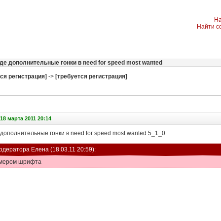
На
Найти с
де дополнительные гонки в need for speed most wanted
ся регистрация]
->
[требуется регистрация]
18 марта 2011 20:14
дополнительные гонки в need for speed most wanted 5_1_0
одератора
Елена
(18.03.11 20:59):
змером шрифта