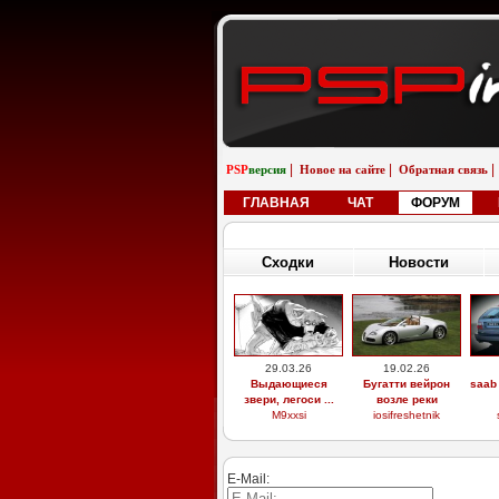
|
|
|
PSP
версия
Новое на сайте
Обратная связь
ГЛАВНАЯ
ЧАТ
ФОРУМ
Сходки
Новости
29.03.26
19.02.26
Выдающиеся
Бугатти вейрон
saab
звери, легоси ...
возле реки
M9xxsi
iosifreshetnik
E-Mail: