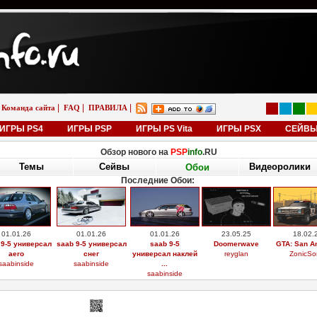
|
|
|
Команда сайта
FAQ
ПРАВИЛА
ИГРЫ PS4
ИГРЫ PSP
ИГРЫ PS Vita
ИГРЫ PSX
СЕЙВ
Обзор нового на
PSP
info
.RU
Темы
Сейвы
Видеоролики
Обои
Последние Обои:
01.01.26
01.01.26
01.01.26
23.05.25
18.02.
 9-5 универсал
saab 9-5 универсал
saab 9-5
Doomerwave
GTA: San A
aero
снег
универсал наклей
reyglan
ZonicSo
saabinside
saabinside
...
saabinside