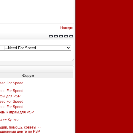
Наверх
Форум
eed For Speed
eed For Speed
гры для PSP
eed For Speed
eed For Speed
оды к играм для PSP
а »» Куплю
ации, помощь, советы »»
ационный центр по PSP