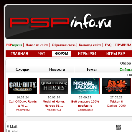
|
|
|
|
|
PSP
версия
Новое на сайте
Обратная связь
Команда сайта
FAQ
ПРАВИЛА
ГЛАВНАЯ
ЧАТ
ФОРУМ
ИГРЫ PS4
ИГРЫ PSP
Обзор 
Сходки
Новости
Темы
Сейв
По
10.02.24
10.02.24
29.09.23
27.05.23
Call Of Duty: Roads
Medal of Honor:
Всё открыто 100%
Tekken 6
to Vi ...
Heroes 51 ...
пройдено
Darken_0090
VadimR03
VadimR03
ZonicSonic
E-Mail: