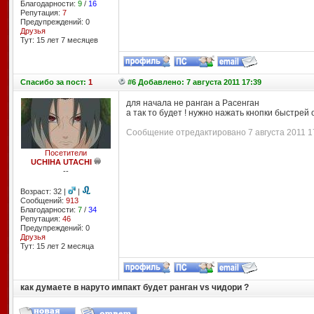
Благодарности:
9
/
16
Репутация:
7
Предупреждений: 0
Друзья
Тут: 15 лет 7 месяцев
Спасибо
за пост:
1
#6 Добавлено: 7 августа 2011 17:39
для начала не ранган а Расенган
а так то будет ! нужно нажать кнопки быстрей 
Сообщение отредактировано 7 августа 2011 17
Посетители
UCHIHA UTACHI
--
Возраст: 32 |
|
Сообщений:
913
Благодарности:
7
/
34
Репутация:
46
Предупреждений: 0
Друзья
Тут: 15 лет 2 месяцa
как думаете в наруто импакт будет ранган vs чидори ?