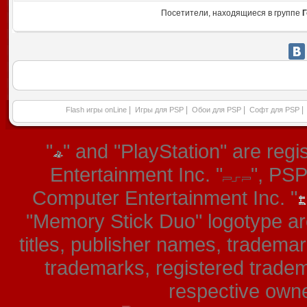
Посетители, находящиеся в группе
Г
|
|
|
|
Flash игры onLine
Игры для PSP
Обои для PSP
Софт для PSP
"
" and "PlayStation" are re
Entertainment Inc. "
", PS
Computer Entertainment Inc. "
"Memory Stick Duo" logotype ar
titles, publisher names, tradema
trademarks, registered tradem
respective owner