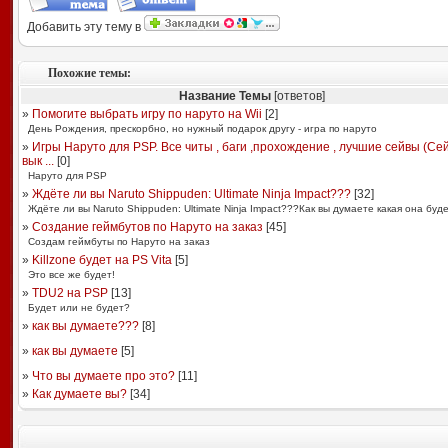
Добавить эту тему в
Похожие темы:
Название Темы
[ответов]
»
Помогите выбрать игру по наруто на Wii
[
2
]
День Рождения, прескорбно, но нужный подарок другу - игра по наруто
»
Игры Наруто для PSP. Все читы , баги ,прохождение , лучшие сейвы (Се
вык ...
[
0
]
Наруто для PSP
»
Ждёте ли вы Naruto Shippuden: Ultimate Ninja Impact???
[
32
]
Ждёте ли вы Naruto Shippuden: Ultimate Ninja Impact???Как вы думаете какая она буд
»
Создание геймбутов по Наруто на заказ
[
45
]
Создам геймбуты по Наруто на заказ
»
Killzone будет на PS Vita
[
5
]
Это все же будет!
»
TDU2 на PSP
[
13
]
Будет или не будет?
»
как вы думаете???
[
8
]
»
как вы думаете
[
5
]
»
Что вы думаете про это?
[
11
]
»
Как думаете вы?
[
34
]