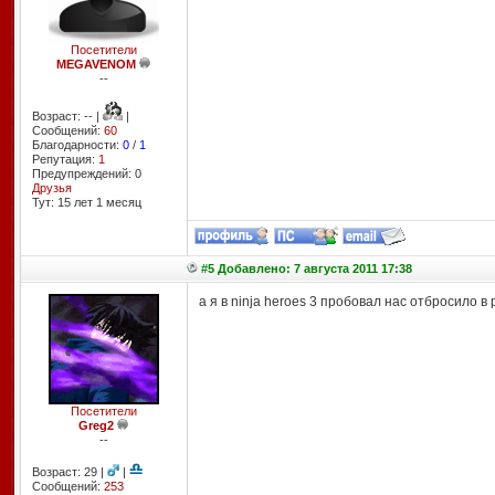
Посетители
MEGAVENOM
--
Возраст: -- |
|
Сообщений:
60
Благодарности:
0
/
1
Репутация:
1
Предупреждений: 0
Друзья
Тут: 15 лет 1 месяц
#5 Добавлено: 7 августа 2011 17:38
а я в ninja heroes 3 пробовал нас отбросило 
Посетители
Greg2
--
Возраст: 29 |
|
Сообщений:
253