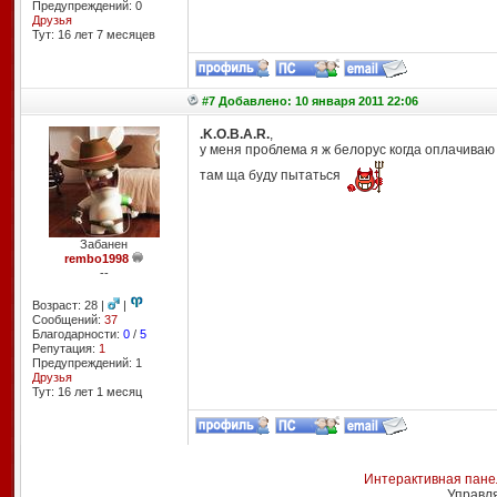
Предупреждений: 0
Друзья
Тут: 16 лет 7 месяцев
#7 Добавлено: 10 января 2011 22:06
.K.O.B.A.R.
,
у меня проблема я ж белорус когда оплачиваю
там ща буду пытаться
Забанен
rembo1998
--
Возраст: 28 |
|
Сообщений:
37
Благодарности:
0
/
5
Репутация:
1
Предупреждений: 1
Друзья
Тут: 16 лет 1 месяц
Интерактивная пане
Управл