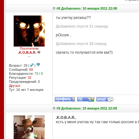
#8 Добавлено: 10 января 2011 22:08
ты учетку регаеш??
Добавлено спустя 31 секунду:
рОссия...
Добавлено спустя 38 секунд:
Посетители
скачать то получается или как?)
.K.O.B.A.R.
--
Возраст: 29 |
|
Сообщений:
69
Благодарности:
73
/
0
Репутация:
32
Предупреждений: 0
Друзья
Тут: 16 лет 7 месяцев
#9 Добавлено: 10 января 2011 22:09
.K.O.B.A.R.
,
есть у меня учотка ну так там только россия а 