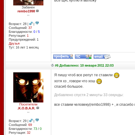
Все щяс куплю и выложу
Забанен
rembo1998
--
Возраст: 28 |
|
Сообщений:
37
Благодарности:
0
/
5
Репутация:
1
Предупреждений: 1
Друзья
Тут: 16 лет 1 месяц
#6 Добавлено: 10 января 2011 22:03
Я пишу чтоб все репут те ставили
хотя хз , говори что хош
спасиб большое.
Добавлено спустя 2 минуты 33 секунды:
Посетители
все ставим человеку(rembo1998) + , и спасибо
.K.O.B.A.R.
--
Возраст: 29 |
|
Сообщений:
69
Благодарности:
73
/
0
Репутация:
32