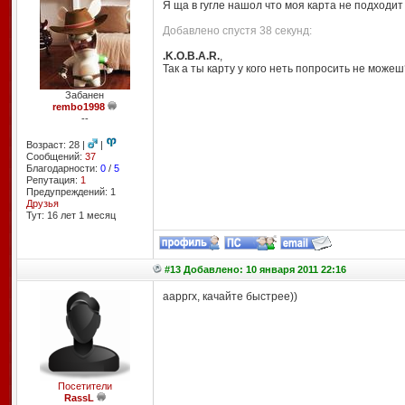
Я ща в гугле нашол что моя карта не подходи
Добавлено спустя 38 секунд:
.K.O.B.A.R.
,
Так а ты карту у кого неть попросить не можеш
Забанен
rembo1998
--
Возраст: 28 |
|
Сообщений:
37
Благодарности:
0
/
5
Репутация:
1
Предупреждений: 1
Друзья
Тут: 16 лет 1 месяц
#13 Добавлено: 10 января 2011 22:16
аарргх, качайте быстрее))
Посетители
RassL