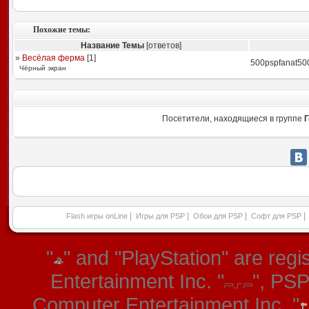
Похожие темы:
Название Темы
[ответов]
»
Весёлая ферма
[
1
]
500pspfanat50
Чёрный экран
Посетители, находящиеся в группе
Г
|
|
|
|
Flash игры onLine
Игры для PSP
Обои для PSP
Софт для PSP
"
" and "PlayStation" are re
Entertainment Inc. "
", PS
Computer Entertainment Inc. "