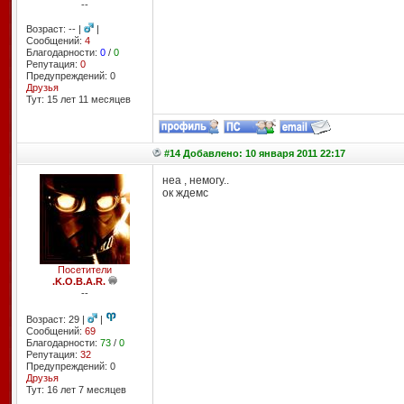
--
Возраст: -- |
|
Сообщений:
4
Благодарности:
0
/
0
Репутация:
0
Предупреждений: 0
Друзья
Тут: 15 лет 11 месяцев
#14 Добавлено: 10 января 2011 22:17
неа , немогу..
ок ждемс
Посетители
.K.O.B.A.R.
--
Возраст: 29 |
|
Сообщений:
69
Благодарности:
73
/
0
Репутация:
32
Предупреждений: 0
Друзья
Тут: 16 лет 7 месяцев