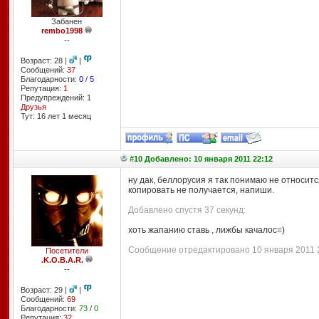
Забанен
rembo1998
--
Возраст: 28 |
|
Сообщений:
37
Благодарности:
0
/
5
Репутация:
1
Предупреждений: 1
Друзья
Тут: 16 лет 1 месяц
#10 Добавлено: 10 января 2011 22:12
ну дак, беллорусия я так понимаю не относится
копировать не получается, напиши.
Добавлено спустя 37 секунд:
хоть жапанию ставь , лижбы качалос=)
Сообщение отредактировано 10 января 2011 22
Посетители
.K.O.B.A.R.
--
Возраст: 29 |
|
Сообщений:
69
Благодарности:
73
/
0
Репутация:
32