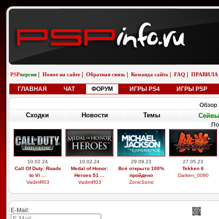
|
|
|
|
|
PSP
версия
Новое на сайте
Обратная связь
Команда сайта
FAQ
ПРАВИЛА
ГЛАВНАЯ
ЧАТ
ФОРУМ
ИГРЫ PS4
ИГРЫ PSP
Обзор 
Сходки
Новости
Темы
Сейв
По
10.02.24
10.02.24
29.09.23
27.05.23
Call Of Duty: Roads
Medal of Honor:
Всё открыто 100%
Tekken 6
to Vi ...
Heroes 51 ...
пройдено
Darken_0090
VadimR03
VadimR03
ZonicSonic
E-Mail: