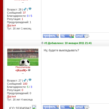
--
Возраст: 28 |
|
Сообщений:
37
Благодарности:
0
/
5
Репутация:
1
Предупреждений: 1
Друзья
Тут: 16 лет 1 месяц
#3 Добавлено: 10 января 2011 21:41
Ну, будете выкладывать?
Посетители
=)КолЯ(=
--
Возраст: 27 |
|
Сообщений:
100
Благодарности:
5
/
3
Репутация:
0
Предупреждений: 0
Друзья
Тут: 16 лет 4 месяцa
ICQ: 553045947