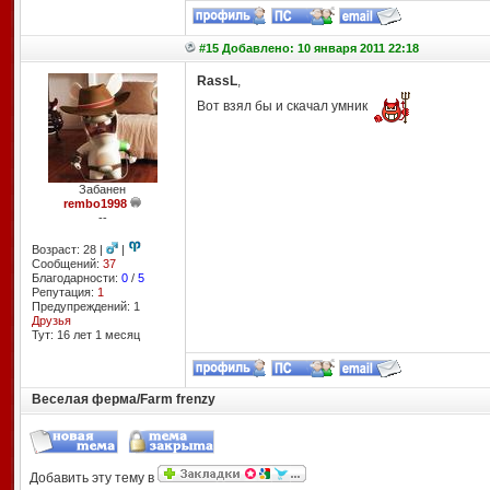
#15 Добавлено: 10 января 2011 22:18
RassL
,
Вот взял бы и скачал умник
Забанен
rembo1998
--
Возраст: 28 |
|
Сообщений:
37
Благодарности:
0
/
5
Репутация:
1
Предупреждений: 1
Друзья
Тут: 16 лет 1 месяц
Веселая ферма/Farm frenzy
Добавить эту тему в