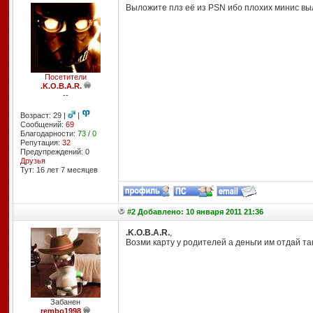
Выложите плз её из PSN ибо плохих минис выло
Посетители
.K.O.B.A.R.
--
Возраст: 29 |
|
Сообщений:
69
Благодарности:
73
/
0
Репутация:
32
Предупреждений: 0
Друзья
Тут: 16 лет 7 месяцев
#2 Добавлено: 10 января 2011 21:36
.K.O.B.A.R.
,
Возми карту у родителей а деньги им отдай та
Забанен
rembo1998