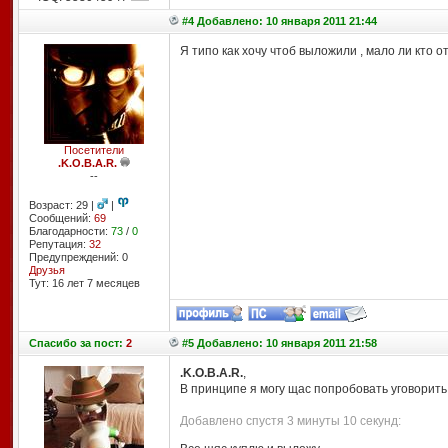
#4 Добавлено: 10 января 2011 21:44
Я типо как хочу чтоб выложили , мало ли кто о
Посетители
.K.O.B.A.R.
--
Возраст: 29 |
|
Сообщений:
69
Благодарности:
73
/
0
Репутация:
32
Предупреждений: 0
Друзья
Тут: 16 лет 7 месяцев
Спасибо
за пост:
2
#5 Добавлено: 10 января 2011 21:58
.K.O.B.A.R.
,
В принципе я могу щас попробовать уговорить
Добавлено спустя 3 минуты 10 секунд: