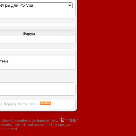
Форум
 теме.
|
|
|
P
Форум
Карта сайта
 Sony Computer Entertainment Inc. "
", "XMB",
ademarks, artwork and associated imagery are
s reserved.