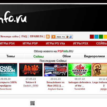
|
|
|
Команда сайта
FAQ
ПРАВИЛА
ИГРЫ PS4
ИГРЫ PSP
ИГРЫ PS Vita
ИГРЫ PSX
СЕЙВ
Обзор нового на
PSP
info
.RU
Темы
Обои
Видеоролики
Сейвы
Последние Сейвы:
29.09.23
27.05.23
23.01.23
08.07.22
16.12.
открыто 100%
Tekken 6
Smackdown vs
bakugan defenders
Lego Indian
пройдено
Darken_0090
Raw 2011 || ...
of the ...
2
ZonicSonic
Asylum Game
Tomi2494
jkjkjjijc