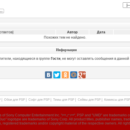
ответов]
Автор
Дата
Похожих тем не найдено.
Информация
тители, находящиеся в группе
Гости
, не могут оставлять сообщения в данной
|
|
|
|
|
P
Обои для PSP
Софт для PSP
Темы для PSP
Сейвы для PSP
Комиксы для PS
ks of Sony Computer Entertainment Inc. "
", PSP and "UMD" are trademarks of
o" logotype are trademarks of Sony Corp. All product titles, publisher names, tr
, registered trademarks and/or copyright material of the respective owners. All right