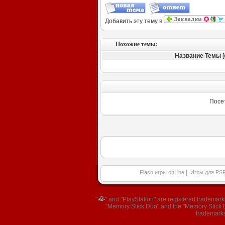
Добавить эту тему в
Похожие темы:
Название Темы
[
Посе
|
Flash игры onLine
Игры для PS
"
" and "PlayStation" are registered trademar
"Memory Stick Duo" and the "Memory Stick Du
trademarks