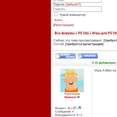
Пароль (
Забыли?
):
Чужой компьютер
Войти
[
Регистрация
]
Все форумы
»
PS Vita
»
Игры для PS Vit
Сейчас эту тему просматривают:
[требует
Гостей:
[требуется регистрация]
#1 Добавлено: 
Игра A-Men на 
Посетители
Diamont
--
Возраст: 44 |
|
Сообщений:
4
Благодарности:
0
/
0