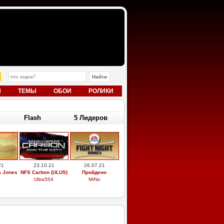
Ы
ТЕМЫ
ОБОИ
РОЛИКИ
Flash
5 Лидеров
21
23.10.21
26.07.21
a Jones
NFS Carbon (ULUS)
Пройдено
Ultra564
MrNo