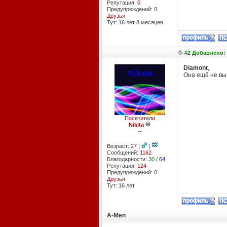
Репутация:
0
Предупреждений: 0
Друзья
Тут: 16 лет 8 месяцев
#2 Добавлено: 
Diamont
,
Она ещё не вы
Посетители
Nikita
--
Возраст: 27 |
|
Сообщений:
1162
Благодарности:
30
/
64
Репутация:
124
Предупреждений: 0
Друзья
Тут: 16 лет
A-Men