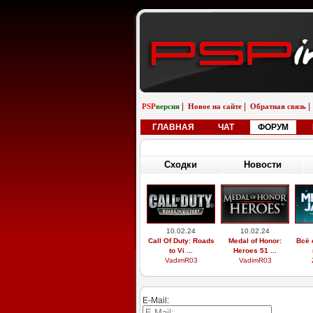
|
|
|
PSP
версия
Новое на сайте
Обратная связь
ГЛАВНАЯ
ЧАТ
ФОРУМ
Сходки
Новости
10.02.24
10.02.24
Call Of Duty: Roads
Medal of Honor:
Всё 
to Vi ...
Heroes 51 ...
VadimR03
VadimR03
E-Mail: