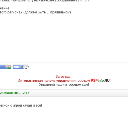
такая: //www.memorystickstore.ru/katalog/model/274.html
жение:
 того региона? (должен быть 5, правильно?)
Загрузка...
Интерактивная панель управления городом
PSP
info
.RU
!
Управляй нашим городом сам!
23 июня 2010 12:17
егион с игрой качай и все!