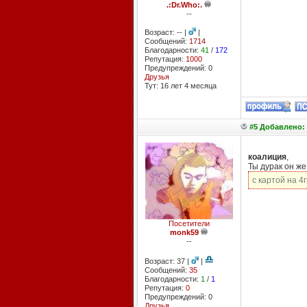
.:Dr.Who:.
--
Возраст: -- |
|
Сообщений:
1714
Благодарности:
41
/
172
Репутация:
1000
Предупреждений: 0
Друзья
Тут: 16 лет 4 месяцa
#5 Добавлено: 
коалиция
,
Ты дурак он же
с картой на 4г
Посетители
monk59
--
Возраст: 37 |
|
Сообщений:
35
Благодарности:
1
/
1
Репутация:
0
Предупреждений: 0
Друзья