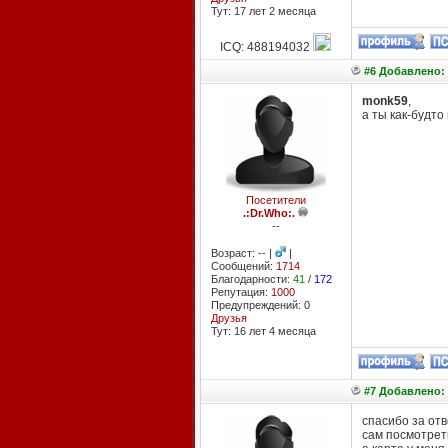
Тут: 17 лет 2 месяцa
ICQ: 488194032
#6 Добавлено: 
monk59
,
а ты как-будто
Посетители
.:Dr.Who:.
--
Возраст: -- |
|
Сообщений:
1714
Благодарности:
41
/
172
Репутация:
1000
Предупреждений: 0
Друзья
Тут: 16 лет 4 месяцa
#7 Добавлено: 
спасибо за отв
сам посмотреть