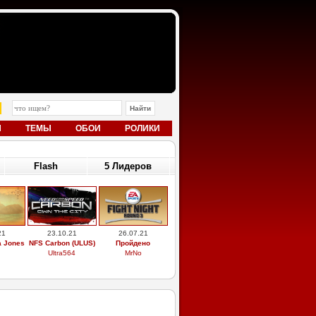
Ы
ТЕМЫ
ОБОИ
РОЛИКИ
Flash
5 Лидеров
21
23.10.21
26.07.21
a Jones
NFS Carbon (ULUS)
Пройдено
Ultra564
MrNo