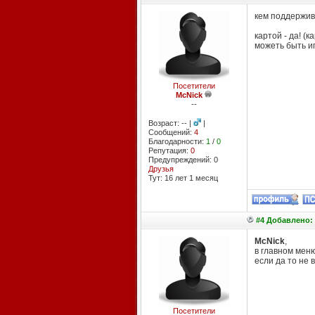
кем поддержив
картой - да! (
можеть быть иг
Посетители
McNick
--
Возраст: -- |
|
Сообщений:
4
Благодарности:
1
/
0
Репутация:
0
Предупреждений: 0
Друзья
Тут: 16 лет 1 месяц
#4 Добавлено: 
McNick
,
в главном мен
если да то не в
Посетители