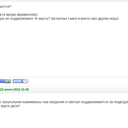
ается?
карта вроде фирменная).
ра не поддерживает 4г карты? (встречал такое в инете про другие игры)
23 июня 2010 11:40
ю треугольник нажимаешь там сведения и смотри поддерживается ли magicgat
 карте дело!