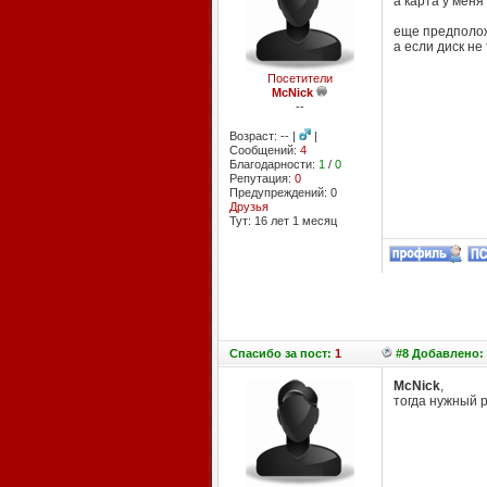
а карта у меня 
еще предполо
а если диск не
Посетители
McNick
--
Возраст: -- |
|
Сообщений:
4
Благодарности:
1
/
0
Репутация:
0
Предупреждений: 0
Друзья
Тут: 16 лет 1 месяц
Спасибо
за пост:
1
#8 Добавлено: 
McNick
,
тогда нужный р