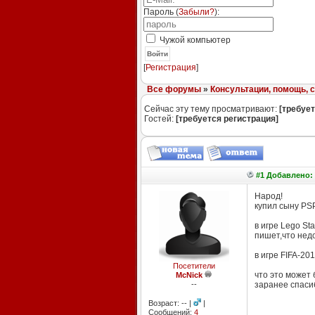
Пароль (
Забыли?
):
Чужой компьютер
Войти
[
Регистрация
]
Все форумы
»
Консультации, помощь, 
Сейчас эту тему просматривают:
[требует
Гостей:
[требуется регистрация]
#1 Добавлено: 
Народ!
купил сыну PSP
в игре Lego Sta
пишет,что недо
в игре FIFA-20
Посетители
что это может 
McNick
--
заранее спаси
Возраст: -- |
|
Сообщений:
4