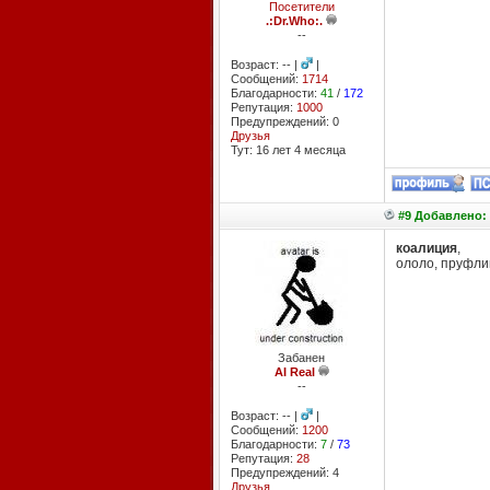
Посетители
.:Dr.Who:.
--
Возраст: -- |
|
Сообщений:
1714
Благодарности:
41
/
172
Репутация:
1000
Предупреждений: 0
Друзья
Тут: 16 лет 4 месяцa
#9 Добавлено: 
коалиция
,
ололо, пруфли
Забанен
AI Real
--
Возраст: -- |
|
Сообщений:
1200
Благодарности:
7
/
73
Репутация:
28
Предупреждений: 4
Друзья