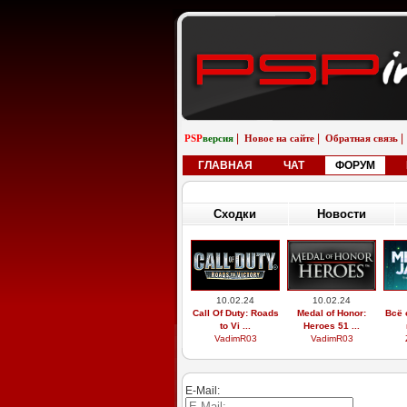
|
|
|
PSP
версия
Новое на сайте
Обратная связь
ГЛАВНАЯ
ЧАТ
ФОРУМ
Сходки
Новости
10.02.24
10.02.24
Call Of Duty: Roads
Medal of Honor:
Всё 
to Vi ...
Heroes 51 ...
VadimR03
VadimR03
E-Mail: