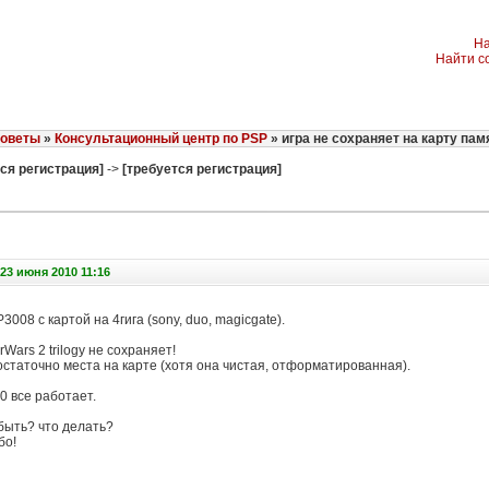
На
Найти с
советы
»
Консультационный центр по PSP
» игра не сохраняет на карту пам
ся регистрация]
->
[требуется регистрация]
23 июня 2010 11:16
3008 с картой на 4гига (sony, duo, magicgate).
rWars 2 trilogy не сохраняет!
статочно места на карте (хотя она чистая, отформатированная).
10 все работает.
быть? что делать?
бо!