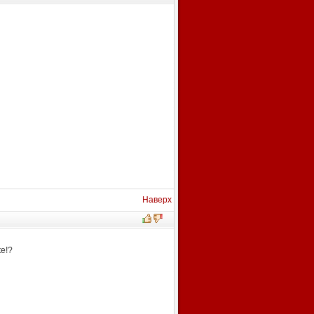
Наверх
e!?