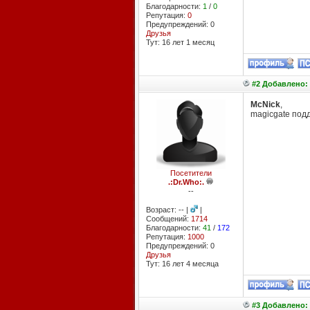
Благодарности:
1
/
0
Репутация:
0
Предупреждений: 0
Друзья
Тут: 16 лет 1 месяц
#2 Добавлено: 
McNick
,
magicgate под
Посетители
.:Dr.Who:.
--
Возраст: -- |
|
Сообщений:
1714
Благодарности:
41
/
172
Репутация:
1000
Предупреждений: 0
Друзья
Тут: 16 лет 4 месяцa
#3 Добавлено: 