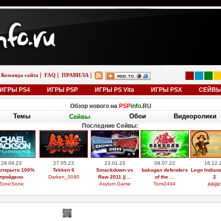
|
|
|
Команда сайта
FAQ
ПРАВИЛА
ИГРЫ PS4
ИГРЫ PSP
ИГРЫ PS Vita
ИГРЫ PSX
СЕЙВ
Обзор нового на
PSP
info
.RU
Темы
Обои
Видеоролики
Сейвы
Последние Сейвы:
29.09.23
27.05.23
23.01.23
08.07.22
16.12.
открыто 100%
Tekken 6
Smackdown vs
bakugan defenders
Lego Indian
пройдено
Darken_0090
Raw 2011 || ...
of the ...
2
ZonicSonic
Asylum Game
Tomi2494
jkjkjjijc