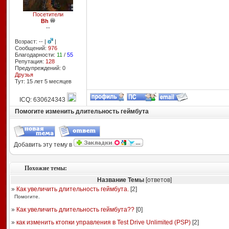
Посетители
Bh
--
Возраст: -- |
|
Сообщений:
976
Благодарности:
11
/
55
Репутация:
128
Предупреждений: 0
Друзья
Тут: 15 лет 5 месяцев
ICQ: 630624343
Помогите изменить длительность геймбута
Добавить эту тему в
Похожие темы:
Название Темы
[ответов]
»
Как увеличить длительность геймбута.
[
2
]
Помогите.
»
Как увеличить длительность геймбута??
[
0
]
»
как изменить ктопки управления в Test Drive Unlimited (PSP)
[
2
]