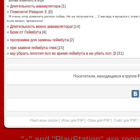
кнопки изменить в игре
»
Длительность аккамулятора
[
1
]
»
Помогите! Patapon 3.
[
0
]
Я очень хочу изменить регион сейва. Но не получается.... 2 месяца я мучался с этим 
если может, промогите!
»
Длительность моего аккамулятора!
[
14
]
»
Брик от Геймбута
[
4
]
»
программа для замены геймбута
[
2
]
»
при замене геймбута глюк
[
15
]
»
кау убрать логотип псп во время геймбута и не убить псп ;D
[
31
]
Посетители, находящиеся в группе
Г
|
|
|
|
Flash игры onLine
Игры для PSP
Обои для PSP
Софт для PSP
"
" and "PlayStation" are re