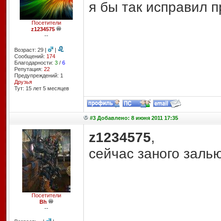
я бы так исправил п
Посетители
z1234575
--
Возраст: 29 |
|
Сообщений:
174
Благодарности:
3
/
6
Репутация:
22
Предупреждений: 1
Друзья
Тут: 15 лет 5 месяцев
#3 Добавлено: 8 июня 2011 17:35
z1234575
,
сейчас заного заль
Посетители
Bh
--