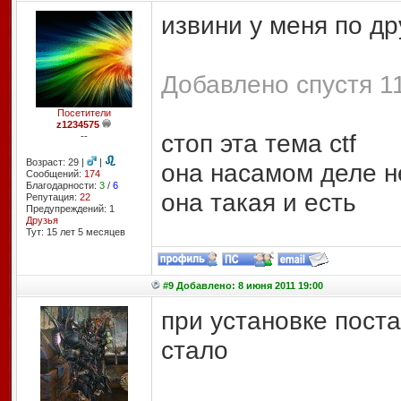
извини у меня по др
Добавлено спустя 11
Посетители
z1234575
стоп эта тема ctf
--
Возраст: 29 |
|
она насамом деле не 
Сообщений:
174
Благодарности:
3
/
6
она такая и есть
Репутация:
22
Предупреждений: 1
Друзья
Тут: 15 лет 5 месяцев
#9 Добавлено: 8 июня 2011 19:00
при установке поста
стало