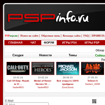
|
|
|
|
|
PSP
версия
Новое на сайте
Обратная связь
Команда сайта
FAQ
ПРАВИЛА
ГЛАВНАЯ
ЧАТ
ФОРУМ
ИГРЫ PS4
ИГРЫ PSP
Обзор 
Сходки
Новости
Темы
Сейв
По
10.02.24
10.02.24
29.09.23
27.05.23
Call Of Duty: Roads
Medal of Honor:
Всё открыто 100%
Tekken 6
to Vi ...
Heroes 51 ...
пройдено
Darken_0090
VadimR03
VadimR03
ZonicSonic
E-Mail: