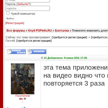
Пароль (
Забыли?
):
Чужой компьютер
Войти
[
Регистрация
]
Все форумы
»
Клуб PSPinfo.RU
»
Болталка
» Помогите изменить длит
Сейчас эту тему просматривают:
[требуется регистрация]
->
[требуется 
Гостей:
[требуется регистрация]
#1 Добавлено: 8 июня 2011 17:26
эта тема приложени
на видео видно что
повторяется 3 раза
Посетители
Bh
--