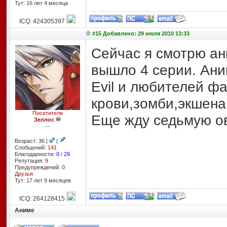
Тут: 16 лет 4 месяцa
ICQ: 424305397
#15 Добавлено: 29 июля 2010 13:33
Сейчас я смотрю ани
вышло 4 серии. Ани
Evil и любителей ф
крови,зомби,экшена 
Посетители
Еще жду седьмую ов
Зеллос
--
Возраст: 36 |
|
Сообщений:
141
Благодарности:
0
/
29
Репутация:
9
Предупреждений: 0
Друзья
Тут: 17 лет 9 месяцев
ICQ: 264128415
Аниме