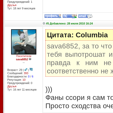
Предупреждений: 1
Друзья
Тут: 18 лет 9 месяцев
#5 Добавлено: 28 июля 2010 16:24
Цитата: Columbia
sava6852, за то чт
тебя выпотрошат и
Посетители
sava6852
правда к ним не
--
соответственно не 
Возраст: 29 |
|
Сообщений:
393
Благодарности:
0
/
6
Репутация:
10
Предупреждений: 0
Друзья
)))
Тут: 16 лет 11 месяцев
Фаны ссори я сам то
Просто сходства оч