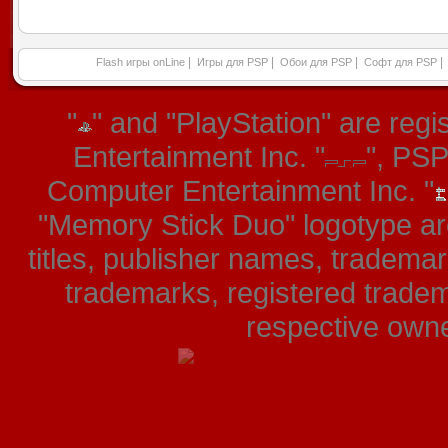
|
|
|
|
Flash игры onLine
Игры для PSP
Обои для PSP
Софт для PSP
"
" and "PlayStation" are re
Entertainment Inc. "
", PS
Computer Entertainment Inc. "
"Memory Stick Duo" logotype ar
titles, publisher names, tradema
trademarks, registered tradem
respective owner