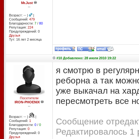
Mr.Just
--
Возраст: -- |
|
Сообщений:
479
Благодарности:
7
/
80
Репутация:
224
Предупреждений: 0
Друзья
Тут: 16 лет 2 месяцa
#10 Добавлено: 28 июля 2010 19:22
я смотрю в регулярн
реборна а так можн
уже выкачал на хар
пересмотреть все но
Посетители
IRON-PHOENIX
--
Возраст: -- |
|
Сообщение отредакт
Сообщений:
1
Благодарности:
0
/
0
Редактировалось 1 
Репутация:
0
Предупреждений: 0
Друзья