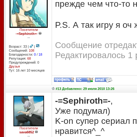
прежде чем что-то 
P.S. А так игру я оч
Посетители
-=Sephiroth=-
--
Сообщение отредакт
Возраст: 33 |
|
Сообщений:
108
Редактировалось 1 
Благодарности:
0
/
18
Репутация:
68
Предупреждений: 0
Друзья
Тут: 16 лет 10 месяцев
#13 Добавлено: 29 июля 2010 13:26
-=Sephiroth=-
,
Уже подумал)
K-on супер сериал 
нравится^_^
Посетители
sava6852
--