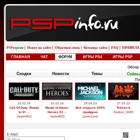
|
|
|
|
|
PSP
версия
Новое на сайте
Обратная связь
Команда сайта
FAQ
ПРАВИЛА
ГЛАВНАЯ
ЧАТ
ФОРУМ
ИГРЫ PS4
ИГРЫ PSP
Обзор 
Сходки
Новости
Темы
Сейв
П
29.03.26
19.02.26
01.01.26
01.01.26
Выдающиеся
Бугатти вейрон
saab 9-5 универсал
saab 9-5 универсал
звери, легоси ...
возле реки
aero
снег
M9xxsi
iosifreshetnik
saabinside
saabinside
E-Mail: