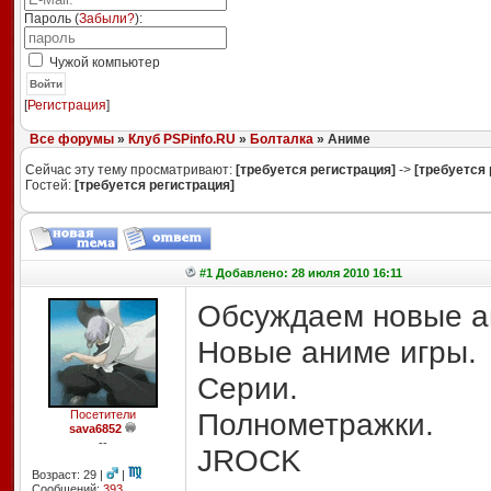
Пароль (
Забыли?
):
Чужой компьютер
Войти
[
Регистрация
]
Все форумы
»
Клуб PSPinfo.RU
»
Болталка
» Аниме
Сейчас эту тему просматривают:
[требуется регистрация]
->
[требуется 
Гостей:
[требуется регистрация]
#1 Добавлено: 28 июля 2010 16:11
Обсуждаем новые а
Новые аниме игры.
Серии.
Полнометражки.
Посетители
sava6852
--
JROCK
Возраст: 29 |
|
Сообщений:
393