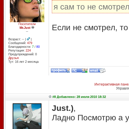
я сам то не смотрел
Посетители
Если не смотрел, т
Mr.Just
--
Возраст: -- |
|
Сообщений:
479
Благодарности:
7
/
80
Репутация:
224
Предупреждений: 0
Друзья
Тут: 16 лет 2 месяцa
Интерактивная пане
Управл
#8 Добавлено: 28 июля 2010 18:32
Just.)
,
Ладно Посмотрю а у