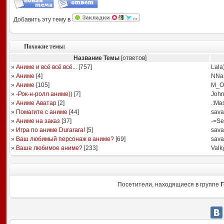
Добавить эту тему в
Похожие темы:
Название Темы
[ответов]
»
Аниме и всё всё всё...
[
757
]
Lala
»
Аниме
[
4
]
NNa
»
Аниме
[
105
]
M_O
»
-Рок-н-ролл аниме))
[
7
]
Joh
»
Аниме Аватар
[
2
]
.:Mas
»
Помагите с аниме
[
44
]
sav
»
Аниме на заказ
[
37
]
-=Se
»
Игра по аниме Durarara!
[
5
]
sav
»
Ваш любимый персонаж в аниме?
[
69
]
sav
»
Ваше любимое аниме?
[
233
]
Valk
Посетители, находящиеся в группе
Г