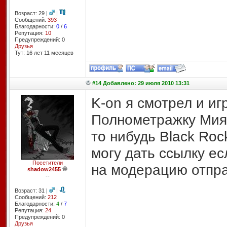
Возраст: 29 |
|
Сообщений:
393
Благодарности:
0
/
6
Репутация:
10
Предупреждений: 0
Друзья
Тут: 16 лет 11 месяцев
#14 Добавлено: 29 июля 2010 13:31
K-on я смотрел и иг
Полнометражку Мияд
то нибудь Black Roc
могу дать ссылку ес
Посетители
на модерацию отпра
shadow2455
--
Возраст: 31 |
|
Сообщений:
212
Благодарности:
4
/
7
Репутация:
24
Предупреждений: 0
Друзья