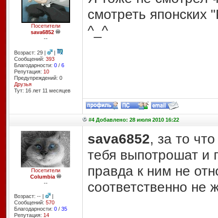
смотреть японских "
^_^
Посетители
sava6852
--
Возраст: 29 |
|
Сообщений:
393
Благодарности:
0
/
6
Репутация:
10
Предупреждений: 0
Друзья
Тут: 16 лет 11 месяцев
#4 Добавлено: 28 июля 2010 16:22
sava6852
, за то чт
тебя выпотрошат и п
правда к ним не отн
Посетители
Columbia
соответственно не ж
--
Возраст: -- |
|
Сообщений:
570
Благодарности:
0
/
35
Репутация:
14