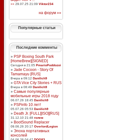
»»
29.07.25 21:09
Viktor234
на форум »»
Популярные статьи
Последние комменты
»
PSP Boxing South Park
[HomeBrew][SIGNED]
Сегодня в 21:05
PmarioPoddozoi
»
Jade Cocoon - Story Of
Tamamayu [RUS]
Вчера в 09:12
Danilich9
»
GTA Vice City Stories + RUS
Вчера в 08:49
Danilich9
»
Самые популярные
мобильные игры 2018 году
06.07.26 18:45
Danilich9
»
PSPinfo 10 лет!
05.07.26 05:53
Danilich9
»
Death Jr. [FULL][ISO][RUS]
31.12.10 21:48
голем
»
BootSound Replacer
09.06.26 20:17
OverlordLegion
»
Эпоха портативных
консолей
04.06.26 04:47
DOG83