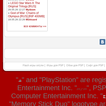
»
LEGO Star Wars II: The
Original Trilogy [RUS]
29.05.26 12:27
Mydoom
»
God of War: Chains of
Olympus [RUS] [RIP 400MB]
19.05.26 22:26
M1kkzard
все комменты »»
|
|
|
|
Flash игры onLine
Игры для PSP
Обои для PSP
Софт для PSP
"
" and "PlayStation" are re
Entertainment Inc. "
", PS
Computer Entertainment Inc. "
"Memory Stick Duo" logotype ar