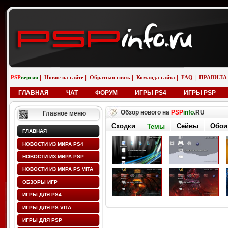
|
|
|
|
|
PSP
версия
Новое на сайте
Обратная связь
Команда сайта
FAQ
ПРАВИЛА
ГЛАВНАЯ
ЧАТ
ФОРУМ
ИГРЫ PS4
ИГРЫ PSP
Обзор нового на
PSP
info
.RU
Главное меню
Сходки
Сейвы
Обои
Темы
ГЛАВНАЯ
НОВОСТИ ИЗ МИРА PS4
НОВОСТИ ИЗ МИРА PSP
НОВОСТИ ИЗ МИРА PS VITA
ОБЗОРЫ ИГР
ИГРЫ ДЛЯ PS4
ИГРЫ ДЛЯ PS VITA
ИГРЫ ДЛЯ PSP