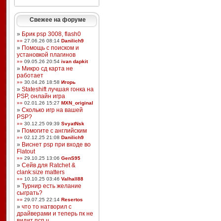
Свежее на форуме
»
Брик psp 3008, flash0
»»
27.06.26 08:14
Danilich9
»
Помощь с поиском и
установкой плагинов
»»
09.05.26 20:54
ivan dapkit
»
Микро сд карта не
работает
»»
30.04.26 18:58
Игорь
»
Stateshift лучшая гонка на
PSP, онлайн игра
»»
02.01.26 15:27
MXN_original
»
Сколько игр на вашей
PSP?
»»
30.12.25 09:39
SvyatNsk
»
Помогите с английским
»»
02.12.25 21:08
Danilich9
»
Виснет psp при входе во
Flatout
»»
29.10.25 13:06
GenS95
»
Сейв для Ratchet &
clank:size matters
»»
10.10.25 03:46
Valhall88
»
Турнир есть желание
сыграть?
»»
29.07.25 22:14
Resertos
»
что то натворил с
драйверами и теперь пк не
видит псп ч ...