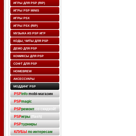
ИГРЫ ДЛЯ PSP (RIP)
ИГРЫ PSP MINIS
ИГРЫ PSX
ИГРЫ PSX (RIP)
МУЗЫКА ИЗ PSP ИГР
КОДЫ, ЧИТЫ ДЛЯ PSP
ДЕМО ДЛЯ PSP
КОМИКСЫ ДЛЯ PSP
СОФТ ДЛЯ PSP
HOMEBREW
АКСЕССУАРЫ
МОДДИНГ PSP
PSP
info
mobi-магазин
PSP
magic
PSP
ремонт
со скидкой!
PSP
игры
(flash)
PSP
турниры
КЛУБЫ
по интересам