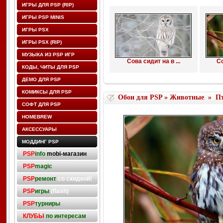
ИГРЫ ДЛЯ PSP (RIP)
ИГРЫ PSP MINIS
ИГРЫ PSX
ИГРЫ PSX (RIP)
МУЗЫКА ИЗ PSP ИГР
Сова сидит на в ...
Со
КОДЫ, ЧИТЫ ДЛЯ PSP
ДЕМО ДЛЯ PSP
КОМИКСЫ ДЛЯ PSP
Обои для PSP
»
Животные
»
П
СОФТ ДЛЯ PSP
HOMEBREW
АКСЕССУАРЫ
МОДДИНГ PSP
PSP
info
mobi-магазин
PSP
magic
PSP
ремонт
со скидкой!
PSP
игры
(flash)
PSP
турниры
КЛУБЫ
по интересам