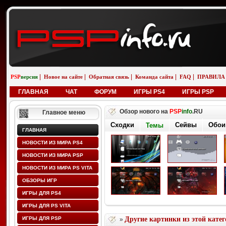
|
|
|
|
|
PSP
версия
Новое на сайте
Обратная связь
Команда сайта
FAQ
ПРАВИЛА
ГЛАВНАЯ
ЧАТ
ФОРУМ
ИГРЫ PS4
ИГРЫ PSP
Обзор нового на
PSP
info
.RU
Главное меню
Сходки
Сейвы
Обои
Темы
ГЛАВНАЯ
НОВОСТИ ИЗ МИРА PS4
НОВОСТИ ИЗ МИРА PSP
НОВОСТИ ИЗ МИРА PS VITA
ОБЗОРЫ ИГР
ИГРЫ ДЛЯ PS4
ИГРЫ ДЛЯ PS VITA
ИГРЫ ДЛЯ PSP
Другие картинки из этой кате
»