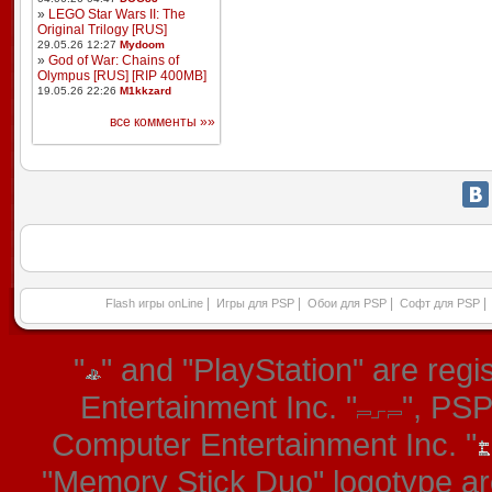
»
LEGO Star Wars II: The
Original Trilogy [RUS]
29.05.26 12:27
Mydoom
»
God of War: Chains of
Olympus [RUS] [RIP 400MB]
19.05.26 22:26
M1kkzard
все комменты »»
|
|
|
|
Flash игры onLine
Игры для PSP
Обои для PSP
Софт для PSP
"
" and "PlayStation" are re
Entertainment Inc. "
", PS
Computer Entertainment Inc. "
"Memory Stick Duo" logotype ar