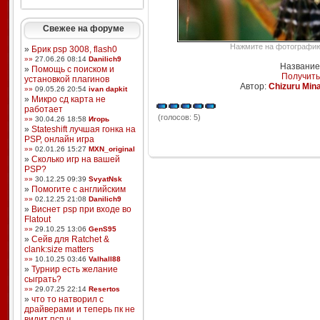
Свежее на форуме
Нажмите на фотографию,
»
Брик psp 3008, flash0
»»
27.06.26 08:14
Danilich9
Название:
»
Помощь с поиском и
Получить
установкой плагинов
Автор:
Chizuru Min
»»
09.05.26 20:54
ivan dapkit
»
Микро сд карта не
работает
(голосов: 5)
»»
30.04.26 18:58
Игорь
»
Stateshift лучшая гонка на
PSP, онлайн игра
»»
02.01.26 15:27
MXN_original
»
Сколько игр на вашей
PSP?
»»
30.12.25 09:39
SvyatNsk
»
Помогите с английским
»»
02.12.25 21:08
Danilich9
»
Виснет psp при входе во
Flatout
»»
29.10.25 13:06
GenS95
»
Сейв для Ratchet &
clank:size matters
»»
10.10.25 03:46
Valhall88
»
Турнир есть желание
сыграть?
»»
29.07.25 22:14
Resertos
»
что то натворил с
драйверами и теперь пк не
видит псп ч ...