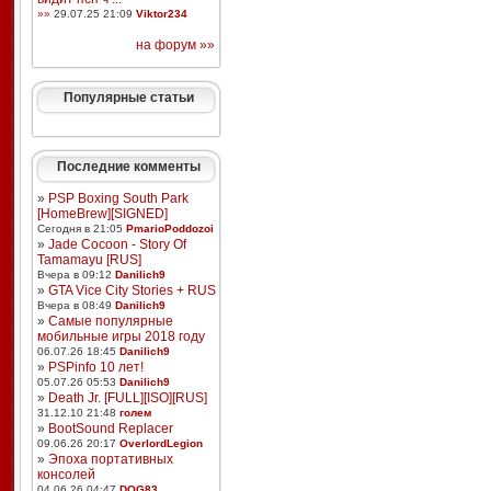
»»
29.07.25 21:09
Viktor234
на форум »»
Популярные статьи
Последние комменты
»
PSP Boxing South Park
[HomeBrew][SIGNED]
Сегодня в 21:05
PmarioPoddozoi
»
Jade Cocoon - Story Of
Tamamayu [RUS]
Вчера в 09:12
Danilich9
»
GTA Vice City Stories + RUS
Вчера в 08:49
Danilich9
»
Самые популярные
мобильные игры 2018 году
06.07.26 18:45
Danilich9
»
PSPinfo 10 лет!
05.07.26 05:53
Danilich9
»
Death Jr. [FULL][ISO][RUS]
31.12.10 21:48
голем
»
BootSound Replacer
09.06.26 20:17
OverlordLegion
»
Эпоха портативных
консолей
04.06.26 04:47
DOG83