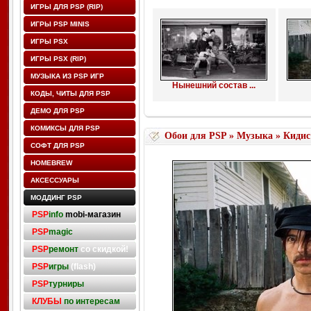
ИГРЫ ДЛЯ PSP (RIP)
ИГРЫ PSP MINIS
ИГРЫ PSX
ИГРЫ PSX (RIP)
МУЗЫКА ИЗ PSP ИГР
Нынешний состав ...
КОДЫ, ЧИТЫ ДЛЯ PSP
ДЕМО ДЛЯ PSP
КОМИКСЫ ДЛЯ PSP
Обои для PSP
»
Музыка
» Кидис
СОФТ ДЛЯ PSP
HOMEBREW
АКСЕССУАРЫ
МОДДИНГ PSP
PSP
info
mobi-магазин
PSP
magic
PSP
ремонт
со скидкой!
PSP
игры
(flash)
PSP
турниры
КЛУБЫ
по интересам