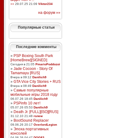
»»
29.07.25 21:09
Viktor234
на форум »»
Популярные статьи
Последние комменты
»
PSP Boxing South Park
[HomeBrew][SIGNED]
Сегодня в 21:05
PmarioPoddozoi
»
Jade Cocoon - Story Of
Tamamayu [RUS]
Вчера в 09:12
Danilich9
»
GTA Vice City Stories + RUS
Вчера в 08:49
Danilich9
»
Самые популярные
мобильные игры 2018 году
06.07.26 18:45
Danilich9
»
PSPinfo 10 лет!
05.07.26 05:53
Danilich9
»
Death Jr. [FULL][ISO][RUS]
31.12.10 21:48
голем
»
BootSound Replacer
09.06.26 20:17
OverlordLegion
»
Эпоха портативных
консолей
04.06.26 04:47
DOG83