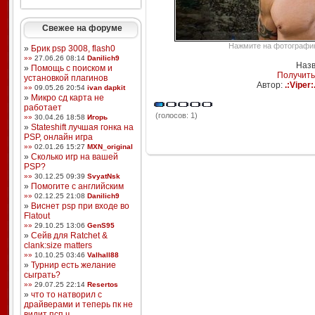
Свежее на форуме
Нажмите на фотографию,
»
Брик psp 3008, flash0
»»
27.06.26 08:14
Danilich9
Назв
»
Помощь с поиском и
Получить
установкой плагинов
Автор:
.:Viper:
»»
09.05.26 20:54
ivan dapkit
»
Микро сд карта не
работает
(голосов: 1)
»»
30.04.26 18:58
Игорь
»
Stateshift лучшая гонка на
PSP, онлайн игра
»»
02.01.26 15:27
MXN_original
»
Сколько игр на вашей
PSP?
»»
30.12.25 09:39
SvyatNsk
»
Помогите с английским
»»
02.12.25 21:08
Danilich9
»
Виснет psp при входе во
Flatout
»»
29.10.25 13:06
GenS95
»
Сейв для Ratchet &
clank:size matters
»»
10.10.25 03:46
Valhall88
»
Турнир есть желание
сыграть?
»»
29.07.25 22:14
Resertos
»
что то натворил с
драйверами и теперь пк не
видит псп ч ...