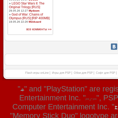
»
LEGO Star Wars II: The
Original Trilogy [RUS]
29.05.26 12:27
Mydoom
»
God of War: Chains of
Olympus [RUS] [RIP 400MB]
19.05.26 22:26
M1kkzard
все комменты »»
|
|
|
|
Flash игры onLine
Игры для PSP
Обои для PSP
Софт для PSP
"
" and "PlayStation" are re
Entertainment Inc. "
", PS
Computer Entertainment Inc. "
"Memory Stick Duo" logotype ar