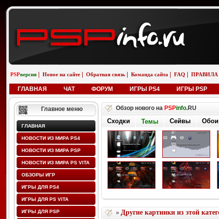
|
|
|
|
|
PSP
версия
Новое на сайте
Обратная связь
Команда сайта
FAQ
ПРАВИЛА
ГЛАВНАЯ
ЧАТ
ФОРУМ
ИГРЫ PS4
ИГРЫ PSP
Обзор нового на
PSP
info
.RU
Главное меню
Сходки
Сейвы
Обои
Темы
ГЛАВНАЯ
НОВОСТИ ИЗ МИРА PS4
НОВОСТИ ИЗ МИРА PSP
НОВОСТИ ИЗ МИРА PS VITA
ОБЗОРЫ ИГР
ИГРЫ ДЛЯ PS4
ИГРЫ ДЛЯ PS VITA
ИГРЫ ДЛЯ PSP
Другие картинки из этой кате
»