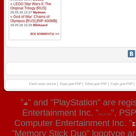
»
LEGO Star Wars II: The
Original Trilogy [RUS]
29.05.26 12:27
Mydoom
»
God of War: Chains of
Olympus [RUS] [RIP 400MB]
19.05.26 22:26
M1kkzard
все комменты »»
|
|
|
|
Flash игры onLine
Игры для PSP
Обои для PSP
Софт для PSP
"
" and "PlayStation" are re
Entertainment Inc. "
", PS
Computer Entertainment Inc. "
"Memory Stick Duo" logotype ar