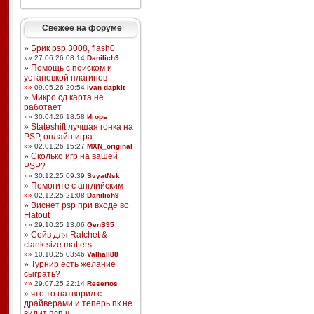
Свежее на форуме
»
Брик psp 3008, flash0
»»
27.06.26 08:14
Danilich9
»
Помощь с поиском и
установкой плагинов
»»
09.05.26 20:54
ivan dapkit
»
Микро сд карта не
работает
»»
30.04.26 18:58
Игорь
»
Stateshift лучшая гонка на
PSP, онлайн игра
»»
02.01.26 15:27
MXN_original
»
Сколько игр на вашей
PSP?
»»
30.12.25 09:39
SvyatNsk
»
Помогите с английским
»»
02.12.25 21:08
Danilich9
»
Виснет psp при входе во
Flatout
»»
29.10.25 13:06
GenS95
»
Сейв для Ratchet &
clank:size matters
»»
10.10.25 03:46
Valhall88
»
Турнир есть желание
сыграть?
»»
29.07.25 22:14
Resertos
»
что то натворил с
драйверами и теперь пк не
видит псп ч ...