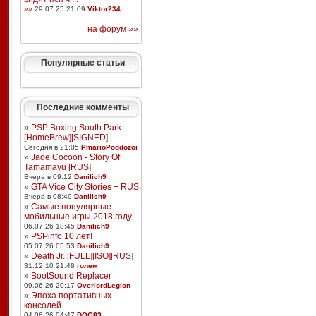
»»
29.07.25 21:09
Viktor234
на форум »»
Популярные статьи
Последние комменты
»
PSP Boxing South Park
[HomeBrew][SIGNED]
Сегодня в 21:05
PmarioPoddozoi
»
Jade Cocoon - Story Of
Tamamayu [RUS]
Вчера в 09:12
Danilich9
»
GTA Vice City Stories + RUS
Вчера в 08:49
Danilich9
»
Самые популярные
мобильные игры 2018 году
06.07.26 18:45
Danilich9
»
PSPinfo 10 лет!
05.07.26 05:53
Danilich9
»
Death Jr. [FULL][ISO][RUS]
31.12.10 21:48
голем
»
BootSound Replacer
09.06.26 20:17
OverlordLegion
»
Эпоха портативных
консолей
04.06.26 04:47
DOG83