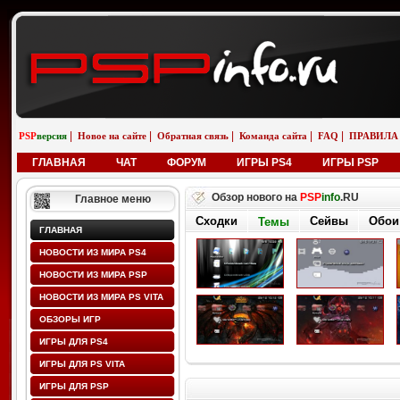
|
|
|
|
|
PSP
версия
Новое на сайте
Обратная связь
Команда сайта
FAQ
ПРАВИЛА
ГЛАВНАЯ
ЧАТ
ФОРУМ
ИГРЫ PS4
ИГРЫ PSP
Обзор нового на
PSP
info
.RU
Главное меню
Сходки
Сейвы
Обои
Темы
ГЛАВНАЯ
НОВОСТИ ИЗ МИРА PS4
НОВОСТИ ИЗ МИРА PSP
НОВОСТИ ИЗ МИРА PS VITA
ОБЗОРЫ ИГР
ИГРЫ ДЛЯ PS4
ИГРЫ ДЛЯ PS VITA
ИГРЫ ДЛЯ PSP