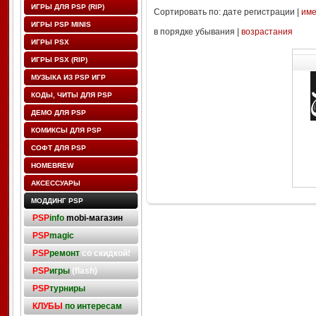
ИГРЫ ДЛЯ PSP (RIP)
Сортировать по: дате регистрации |
им
ИГРЫ PSP MINIS
в порядке убывания |
возрастания
ИГРЫ PSX
ИГРЫ PSX (RIP)
МУЗЫКА ИЗ PSP ИГР
КОДЫ, ЧИТЫ ДЛЯ PSP
ДЕМО ДЛЯ PSP
КОМИКСЫ ДЛЯ PSP
СОФТ ДЛЯ PSP
HOMEBREW
АКСЕССУАРЫ
МОДДИНГ PSP
PSP
info
mobi-магазин
PSP
magic
PSP
ремонт
со скидкой!
PSP
игры
(flash)
PSP
турниры
КЛУБЫ
по интересам