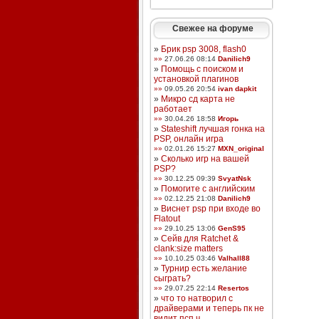
Свежее на форуме
»
Брик psp 3008, flash0
»»
27.06.26 08:14
Danilich9
»
Помощь с поиском и
установкой плагинов
»»
09.05.26 20:54
ivan dapkit
»
Микро сд карта не
работает
»»
30.04.26 18:58
Игорь
»
Stateshift лучшая гонка на
PSP, онлайн игра
»»
02.01.26 15:27
MXN_original
»
Сколько игр на вашей
PSP?
»»
30.12.25 09:39
SvyatNsk
»
Помогите с английским
»»
02.12.25 21:08
Danilich9
»
Виснет psp при входе во
Flatout
»»
29.10.25 13:06
GenS95
»
Сейв для Ratchet &
clank:size matters
»»
10.10.25 03:46
Valhall88
»
Турнир есть желание
сыграть?
»»
29.07.25 22:14
Resertos
»
что то натворил с
драйверами и теперь пк не
видит псп ч ...