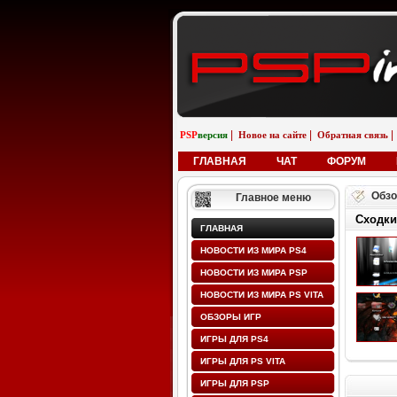
|
|
|
PSP
версия
Новое на сайте
Обратная связь
ГЛАВНАЯ
ЧАТ
ФОРУМ
Обзо
Главное меню
Сходки
ГЛАВНАЯ
НОВОСТИ ИЗ МИРА PS4
НОВОСТИ ИЗ МИРА PSP
НОВОСТИ ИЗ МИРА PS VITA
ОБЗОРЫ ИГР
ИГРЫ ДЛЯ PS4
ИГРЫ ДЛЯ PS VITA
ИГРЫ ДЛЯ PSP