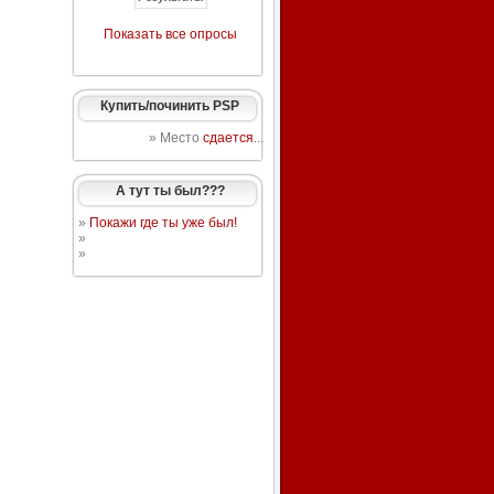
Показать все опросы
Купить/починить PSP
» Место
сдается
...
А тут ты был???
»
Покажи где ты уже был!
»
»