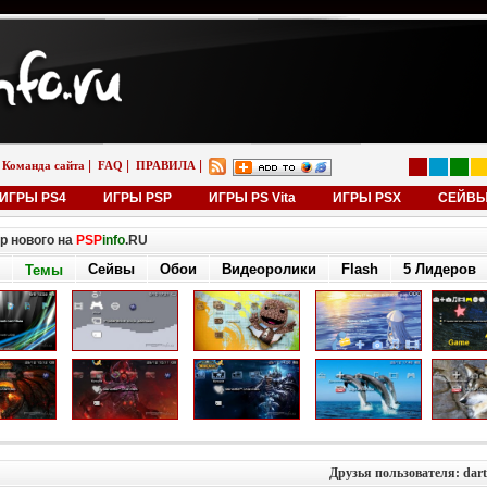
|
|
|
Команда сайта
FAQ
ПРАВИЛА
ИГРЫ PS4
ИГРЫ PSP
ИГРЫ PS Vita
ИГРЫ PSX
СЕЙВ
р нового на
PSP
info
.RU
Сейвы
Обои
Видеоролики
Flash
5 Лидеров
Темы
Друзья пользователя: dart