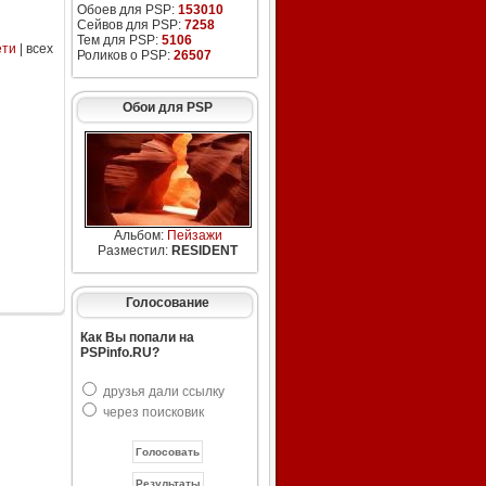
Обоев для PSP:
153010
Сейвов для PSP:
7258
Тем для PSP:
5106
ети
| всех
Роликов о PSP:
26507
Обои для PSP
Альбом:
Пейзажи
Разместил:
RESIDENT
Голосование
Как Вы попали на
PSPinfo.RU?
друзья дали ссылку
через поисковик