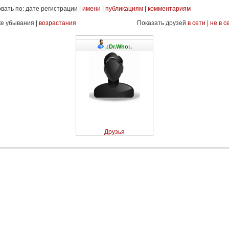
вать по: дате регистрации |
имени
|
публикациям
|
комментариям
ке убывания |
возрастания
Показать друзей
в сети
|
не в с
.:Dr.Who:.
Друзья