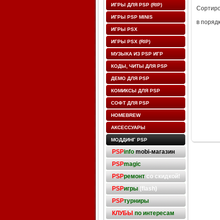
ИГРЫ ДЛЯ PSP (RIP)
Сортиро
ИГРЫ PSP MINIS
в поряд
ИГРЫ PSX
ИГРЫ PSX (RIP)
МУЗЫКА ИЗ PSP ИГР
КОДЫ, ЧИТЫ ДЛЯ PSP
ДЕМО ДЛЯ PSP
КОМИКСЫ ДЛЯ PSP
СОФТ ДЛЯ PSP
HOMEBREW
АКСЕССУАРЫ
МОДДИНГ PSP
PSP
info
mobi-магазин
PSP
magic
PSP
ремонт
со скидкой!
PSP
игры
(flash)
PSP
турниры
КЛУБЫ
по интересам