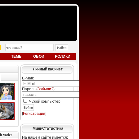
Ы
ТЕМЫ
ОБОИ
РОЛИКИ
Личный кабинет
E-Mail:
Пароль (
Забыли?
):
Чужой компьютер
Войти
[
Регистрация
]
МиниСтатистика
h vader
На нашем сайте имеется: