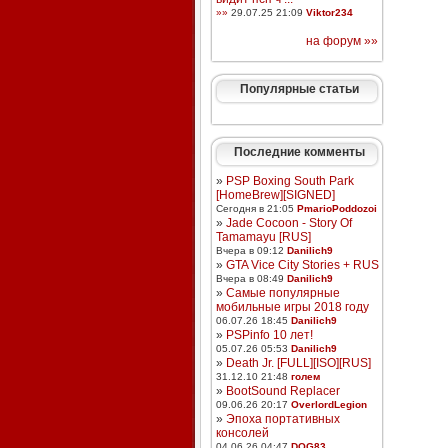
»»
29.07.25 21:09
Viktor234
на форум »»
Популярные статьи
Последние комменты
»
PSP Boxing South Park
[HomeBrew][SIGNED]
Сегодня в 21:05
PmarioPoddozoi
»
Jade Cocoon - Story Of
Tamamayu [RUS]
Вчера в 09:12
Danilich9
»
GTA Vice City Stories + RUS
Вчера в 08:49
Danilich9
»
Самые популярные
мобильные игры 2018 году
06.07.26 18:45
Danilich9
»
PSPinfo 10 лет!
05.07.26 05:53
Danilich9
»
Death Jr. [FULL][ISO][RUS]
31.12.10 21:48
голем
»
BootSound Replacer
09.06.26 20:17
OverlordLegion
»
Эпоха портативных
консолей
04.06.26 04:47
DOG83