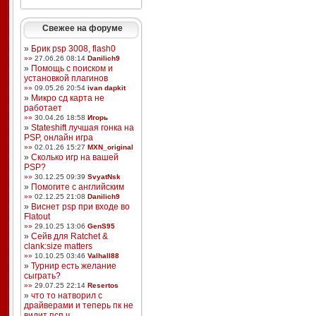
Свежее на форуме
»
Брик psp 3008, flash0
»»
27.06.26 08:14
Danilich9
»
Помощь с поиском и
установкой плагинов
»»
09.05.26 20:54
ivan dapkit
»
Микро сд карта не
работает
»»
30.04.26 18:58
Игорь
»
Stateshift лучшая гонка на
PSP, онлайн игра
»»
02.01.26 15:27
MXN_original
»
Сколько игр на вашей
PSP?
»»
30.12.25 09:39
SvyatNsk
»
Помогите с английским
»»
02.12.25 21:08
Danilich9
»
Виснет psp при входе во
Flatout
»»
29.10.25 13:06
GenS95
»
Сейв для Ratchet &
clank:size matters
»»
10.10.25 03:46
Valhall88
»
Турнир есть желание
сыграть?
»»
29.07.25 22:14
Resertos
»
что то натворил с
драйверами и теперь пк не
видит псп ч ...