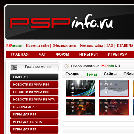
|
|
|
|
|
PSP
версия
Новое на сайте
Обратная связь
Команда сайта
FAQ
ПРАВИЛА
ГЛАВНАЯ
ЧАТ
ФОРУМ
ИГРЫ PS4
ИГРЫ PSP
Обзор нового на
PSP
info
.RU
Главное меню
Сходки
Сейвы
Обои
Темы
ГЛАВНАЯ
НОВОСТИ ИЗ МИРА PS4
НОВОСТИ ИЗ МИРА PSP
НОВОСТИ ИЗ МИРА PS VITA
ОБЗОРЫ ИГР
ИГРЫ ДЛЯ PS4
ИГРЫ ДЛЯ PS VITA
ИГРЫ ДЛЯ PSP