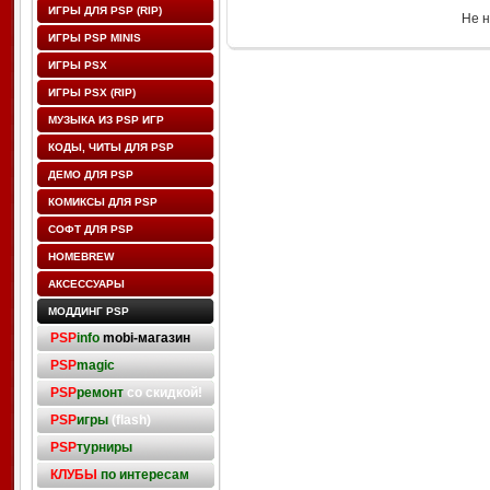
ИГРЫ ДЛЯ PSP (RIP)
Не н
ИГРЫ PSP MINIS
ИГРЫ PSX
ИГРЫ PSX (RIP)
МУЗЫКА ИЗ PSP ИГР
КОДЫ, ЧИТЫ ДЛЯ PSP
ДЕМО ДЛЯ PSP
КОМИКСЫ ДЛЯ PSP
СОФТ ДЛЯ PSP
HOMEBREW
АКСЕССУАРЫ
МОДДИНГ PSP
PSP
info
mobi-магазин
PSP
magic
PSP
ремонт
со скидкой!
PSP
игры
(flash)
PSP
турниры
КЛУБЫ
по интересам