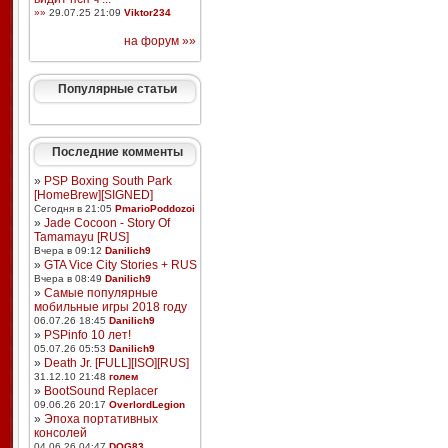
»»
29.07.25 21:09
Viktor234
на форум »»
Популярные статьи
Последние комменты
»
PSP Boxing South Park
[HomeBrew][SIGNED]
Сегодня в 21:05
PmarioPoddozoi
»
Jade Cocoon - Story Of
Tamamayu [RUS]
Вчера в 09:12
Danilich9
»
GTA Vice City Stories + RUS
Вчера в 08:49
Danilich9
»
Самые популярные
мобильные игры 2018 году
06.07.26 18:45
Danilich9
»
PSPinfo 10 лет!
05.07.26 05:53
Danilich9
»
Death Jr. [FULL][ISO][RUS]
31.12.10 21:48
голем
»
BootSound Replacer
09.06.26 20:17
OverlordLegion
»
Эпоха портативных
консолей
04.06.26 04:47
DOG83