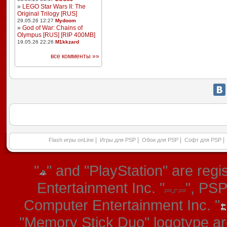
»
LEGO Star Wars II: The
Original Trilogy [RUS]
29.05.26 12:27
Mydoom
»
God of War: Chains of
Olympus [RUS] [RIP 400MB]
19.05.26 22:26
M1kkzard
все комменты »»
|
|
|
|
Flash игры onLine
Игры для PSP
Обои для PSP
Софт для PSP
"
" and "PlayStation" are re
Entertainment Inc. "
", PS
Computer Entertainment Inc. "
"Memory Stick Duo" logotype ar