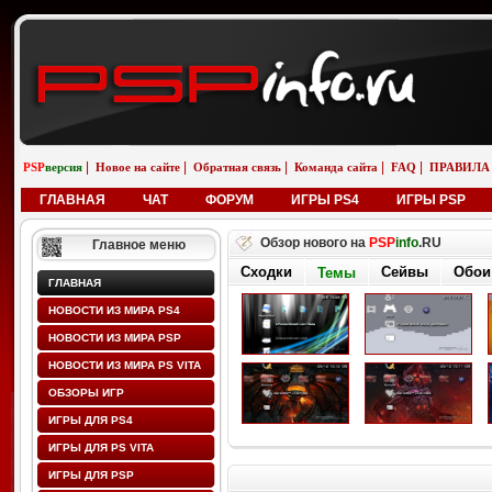
|
|
|
|
|
PSP
версия
Новое на сайте
Обратная связь
Команда сайта
FAQ
ПРАВИЛА
ГЛАВНАЯ
ЧАТ
ФОРУМ
ИГРЫ PS4
ИГРЫ PSP
Обзор нового на
PSP
info
.RU
Главное меню
Сходки
Сейвы
Обои
Темы
ГЛАВНАЯ
НОВОСТИ ИЗ МИРА PS4
НОВОСТИ ИЗ МИРА PSP
НОВОСТИ ИЗ МИРА PS VITA
ОБЗОРЫ ИГР
ИГРЫ ДЛЯ PS4
ИГРЫ ДЛЯ PS VITA
ИГРЫ ДЛЯ PSP