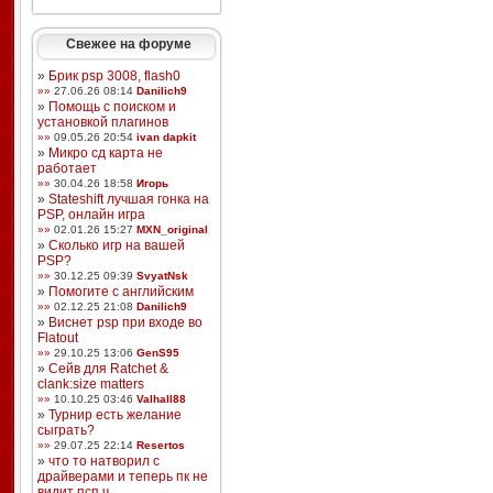
Свежее на форуме
»
Брик psp 3008, flash0
»»
27.06.26 08:14
Danilich9
»
Помощь с поиском и
установкой плагинов
»»
09.05.26 20:54
ivan dapkit
»
Микро сд карта не
работает
»»
30.04.26 18:58
Игорь
»
Stateshift лучшая гонка на
PSP, онлайн игра
»»
02.01.26 15:27
MXN_original
»
Сколько игр на вашей
PSP?
»»
30.12.25 09:39
SvyatNsk
»
Помогите с английским
»»
02.12.25 21:08
Danilich9
»
Виснет psp при входе во
Flatout
»»
29.10.25 13:06
GenS95
»
Сейв для Ratchet &
clank:size matters
»»
10.10.25 03:46
Valhall88
»
Турнир есть желание
сыграть?
»»
29.07.25 22:14
Resertos
»
что то натворил с
драйверами и теперь пк не
видит псп ч ...