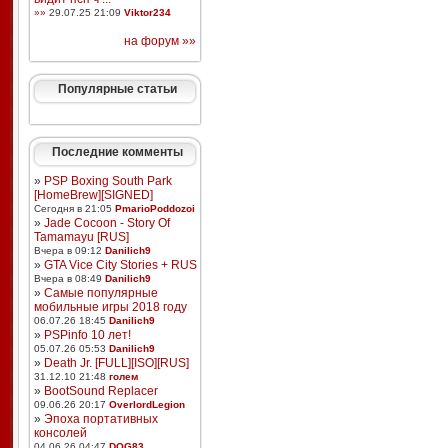
»»
29.07.25 21:09
Viktor234
на форум »»
Популярные статьи
Последние комменты
»
PSP Boxing South Park
[HomeBrew][SIGNED]
Сегодня в 21:05
PmarioPoddozoi
»
Jade Cocoon - Story Of
Tamamayu [RUS]
Вчера в 09:12
Danilich9
»
GTA Vice City Stories + RUS
Вчера в 08:49
Danilich9
»
Самые популярные
мобильные игры 2018 году
06.07.26 18:45
Danilich9
»
PSPinfo 10 лет!
05.07.26 05:53
Danilich9
»
Death Jr. [FULL][ISO][RUS]
31.12.10 21:48
голем
»
BootSound Replacer
09.06.26 20:17
OverlordLegion
»
Эпоха портативных
консолей
04.06.26 04:47
DOG83