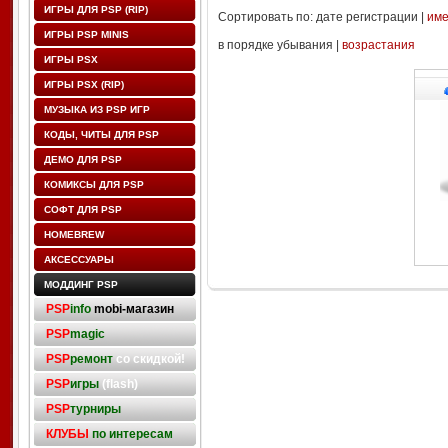
ИГРЫ ДЛЯ PSP (RIP)
Сортировать по: дате регистрации |
им
ИГРЫ PSP MINIS
в порядке убывания |
возрастания
ИГРЫ PSX
ИГРЫ PSX (RIP)
МУЗЫКА ИЗ PSP ИГР
КОДЫ, ЧИТЫ ДЛЯ PSP
ДЕМО ДЛЯ PSP
КОМИКСЫ ДЛЯ PSP
СОФТ ДЛЯ PSP
HOMEBREW
АКСЕССУАРЫ
МОДДИНГ PSP
PSP
info
mobi-магазин
PSP
magic
PSP
ремонт
со скидкой!
PSP
игры
(flash)
PSP
турниры
КЛУБЫ
по интересам