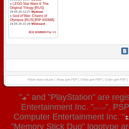
»
LEGO Star Wars II: The
Original Trilogy [RUS]
29.05.26 12:27
Mydoom
»
God of War: Chains of
Olympus [RUS] [RIP 400MB]
19.05.26 22:26
M1kkzard
все комменты »»
|
|
|
|
Flash игры onLine
Игры для PSP
Обои для PSP
Софт для PSP
"
" and "PlayStation" are re
Entertainment Inc. "
", PS
Computer Entertainment Inc. "
"Memory Stick Duo" logotype ar