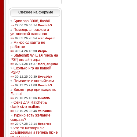
Свежее на форуме
»
Брик psp 3008, flash0
»»
27.06.26 08:14
Danilich9
»
Помощь с поиском и
установкой плагинов
»»
09.05.26 20:54
ivan dapkit
»
Микро сд карта не
работает
»»
30.04.26 18:58
Игорь
»
Stateshift лучшая гонка на
PSP, онлайн игра
»»
02.01.26 15:27
MXN_original
»
Сколько игр на вашей
PSP?
»»
30.12.25 09:39
SvyatNsk
»
Помогите с английским
»»
02.12.25 21:08
Danilich9
»
Виснет psp при входе во
Flatout
»»
29.10.25 13:06
GenS95
»
Сейв для Ratchet &
clank:size matters
»»
10.10.25 03:46
Valhall88
»
Турнир есть желание
сыграть?
»»
29.07.25 22:14
Resertos
»
что то натворил с
драйверами и теперь пк не
видит псп ч ...