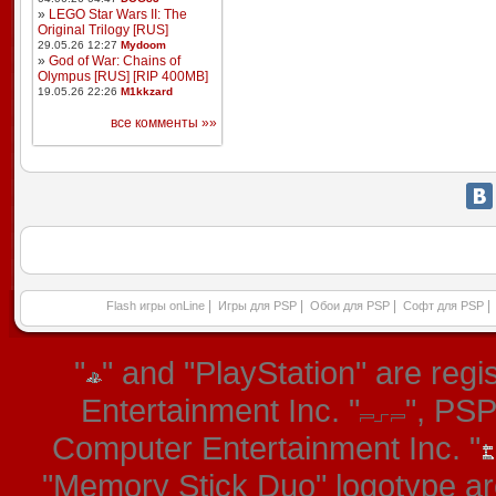
»
LEGO Star Wars II: The
Original Trilogy [RUS]
29.05.26 12:27
Mydoom
»
God of War: Chains of
Olympus [RUS] [RIP 400MB]
19.05.26 22:26
M1kkzard
все комменты »»
|
|
|
|
Flash игры onLine
Игры для PSP
Обои для PSP
Софт для PSP
"
" and "PlayStation" are re
Entertainment Inc. "
", PS
Computer Entertainment Inc. "
"Memory Stick Duo" logotype ar