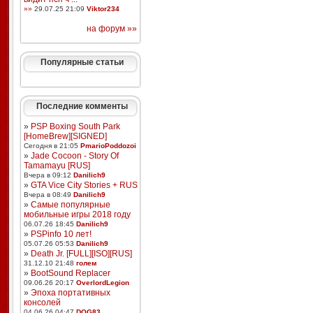
»»
29.07.25 21:09
Viktor234
на форум »»
Популярные статьи
Последние комменты
»
PSP Boxing South Park
[HomeBrew][SIGNED]
Сегодня в 21:05
PmarioPoddozoi
»
Jade Cocoon - Story Of
Tamamayu [RUS]
Вчера в 09:12
Danilich9
»
GTA Vice City Stories + RUS
Вчера в 08:49
Danilich9
»
Самые популярные
мобильные игры 2018 году
06.07.26 18:45
Danilich9
»
PSPinfo 10 лет!
05.07.26 05:53
Danilich9
»
Death Jr. [FULL][ISO][RUS]
31.12.10 21:48
голем
»
BootSound Replacer
09.06.26 20:17
OverlordLegion
»
Эпоха портативных
консолей
04.06.26 04:47
DOG83