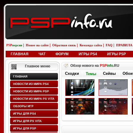
|
|
|
|
|
PSP
версия
Новое на сайте
Обратная связь
Команда сайта
FAQ
ПРАВИЛА
ГЛАВНАЯ
ЧАТ
ФОРУМ
ИГРЫ PS4
ИГРЫ PSP
Обзор нового на
PSP
info
.RU
Главное меню
Сходки
Сейвы
Обои
Темы
ГЛАВНАЯ
НОВОСТИ ИЗ МИРА PS4
НОВОСТИ ИЗ МИРА PSP
НОВОСТИ ИЗ МИРА PS VITA
ОБЗОРЫ ИГР
ИГРЫ ДЛЯ PS4
ИГРЫ ДЛЯ PS VITA
ИГРЫ ДЛЯ PSP