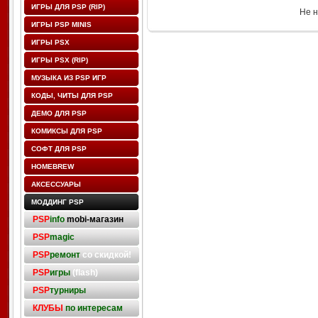
ИГРЫ ДЛЯ PSP (RIP)
Не н
ИГРЫ PSP MINIS
ИГРЫ PSX
ИГРЫ PSX (RIP)
МУЗЫКА ИЗ PSP ИГР
КОДЫ, ЧИТЫ ДЛЯ PSP
ДЕМО ДЛЯ PSP
КОМИКСЫ ДЛЯ PSP
СОФТ ДЛЯ PSP
HOMEBREW
АКСЕССУАРЫ
МОДДИНГ PSP
PSP
info
mobi-магазин
PSP
magic
PSP
ремонт
со скидкой!
PSP
игры
(flash)
PSP
турниры
КЛУБЫ
по интересам