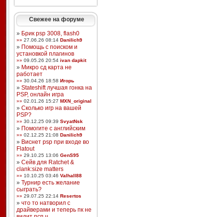
Свежее на форуме
»
Брик psp 3008, flash0
»»
27.06.26 08:14
Danilich9
»
Помощь с поиском и
установкой плагинов
»»
09.05.26 20:54
ivan dapkit
»
Микро сд карта не
работает
»»
30.04.26 18:58
Игорь
»
Stateshift лучшая гонка на
PSP, онлайн игра
»»
02.01.26 15:27
MXN_original
»
Сколько игр на вашей
PSP?
»»
30.12.25 09:39
SvyatNsk
»
Помогите с английским
»»
02.12.25 21:08
Danilich9
»
Виснет psp при входе во
Flatout
»»
29.10.25 13:06
GenS95
»
Сейв для Ratchet &
clank:size matters
»»
10.10.25 03:46
Valhall88
»
Турнир есть желание
сыграть?
»»
29.07.25 22:14
Resertos
»
что то натворил с
драйверами и теперь пк не
видит псп ч ...