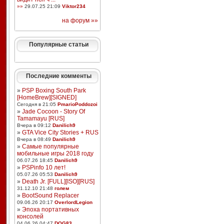
»»
29.07.25 21:09
Viktor234
на форум »»
Популярные статьи
Последние комменты
»
PSP Boxing South Park
[HomeBrew][SIGNED]
Сегодня в 21:05
PmarioPoddozoi
»
Jade Cocoon - Story Of
Tamamayu [RUS]
Вчера в 09:12
Danilich9
»
GTA Vice City Stories + RUS
Вчера в 08:49
Danilich9
»
Самые популярные
мобильные игры 2018 году
06.07.26 18:45
Danilich9
»
PSPinfo 10 лет!
05.07.26 05:53
Danilich9
»
Death Jr. [FULL][ISO][RUS]
31.12.10 21:48
голем
»
BootSound Replacer
09.06.26 20:17
OverlordLegion
»
Эпоха портативных
консолей
04.06.26 04:47
DOG83