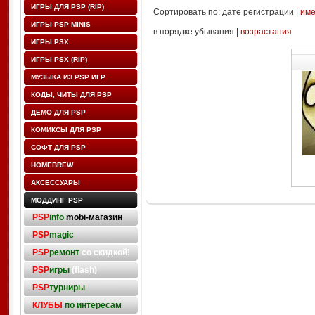
ИГРЫ ДЛЯ PSP (RIP)
Сортировать по: дате регистрации |
им
ИГРЫ PSP MINIS
в порядке убывания |
возрастания
ИГРЫ PSX
ИГРЫ PSX (RIP)
МУЗЫКА ИЗ PSP ИГР
КОДЫ, ЧИТЫ ДЛЯ PSP
ДЕМО ДЛЯ PSP
КОМИКСЫ ДЛЯ PSP
СОФТ ДЛЯ PSP
HOMEBREW
АКСЕССУАРЫ
МОДДИНГ PSP
PSP
info
mobi-магазин
PSP
magic
PSP
ремонт
со скидкой!
PSP
игры
(flash)
PSP
турниры
КЛУБЫ
по интересам