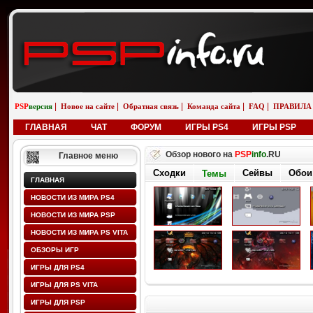
|
|
|
|
|
PSP
версия
Новое на сайте
Обратная связь
Команда сайта
FAQ
ПРАВИЛА
ГЛАВНАЯ
ЧАТ
ФОРУМ
ИГРЫ PS4
ИГРЫ PSP
Обзор нового на
PSP
info
.RU
Главное меню
Сходки
Сейвы
Обои
Темы
ГЛАВНАЯ
НОВОСТИ ИЗ МИРА PS4
НОВОСТИ ИЗ МИРА PSP
НОВОСТИ ИЗ МИРА PS VITA
ОБЗОРЫ ИГР
ИГРЫ ДЛЯ PS4
ИГРЫ ДЛЯ PS VITA
ИГРЫ ДЛЯ PSP