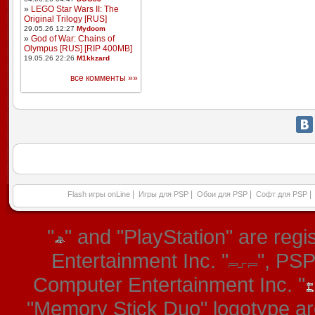
»
LEGO Star Wars II: The
Original Trilogy [RUS]
29.05.26 12:27
Mydoom
»
God of War: Chains of
Olympus [RUS] [RIP 400MB]
19.05.26 22:26
M1kkzard
все комменты »»
|
|
|
|
Flash игры onLine
Игры для PSP
Обои для PSP
Софт для PSP
"
" and "PlayStation" are re
Entertainment Inc. "
", PS
Computer Entertainment Inc. "
"Memory Stick Duo" logotype ar