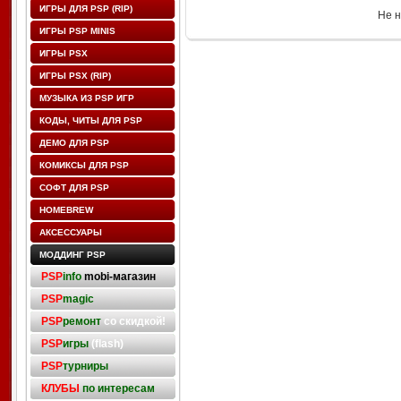
ИГРЫ ДЛЯ PSP (RIP)
Не н
ИГРЫ PSP MINIS
ИГРЫ PSX
ИГРЫ PSX (RIP)
МУЗЫКА ИЗ PSP ИГР
КОДЫ, ЧИТЫ ДЛЯ PSP
ДЕМО ДЛЯ PSP
КОМИКСЫ ДЛЯ PSP
СОФТ ДЛЯ PSP
HOMEBREW
АКСЕССУАРЫ
МОДДИНГ PSP
PSP
info
mobi-магазин
PSP
magic
PSP
ремонт
со скидкой!
PSP
игры
(flash)
PSP
турниры
КЛУБЫ
по интересам