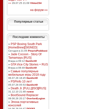
»»
29.07.25 21:09
Viktor234
на форум »»
Популярные статьи
Последние комменты
»
PSP Boxing South Park
[HomeBrew][SIGNED]
Сегодня в 21:05
PmarioPoddozoi
»
Jade Cocoon - Story Of
Tamamayu [RUS]
Вчера в 09:12
Danilich9
»
GTA Vice City Stories + RUS
Вчера в 08:49
Danilich9
»
Самые популярные
мобильные игры 2018 году
06.07.26 18:45
Danilich9
»
PSPinfo 10 лет!
05.07.26 05:53
Danilich9
»
Death Jr. [FULL][ISO][RUS]
31.12.10 21:48
голем
»
BootSound Replacer
09.06.26 20:17
OverlordLegion
»
Эпоха портативных
консолей
04.06.26 04:47
DOG83