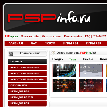
|
|
|
|
|
PSP
версия
Новое на сайте
Обратная связь
Команда сайта
FAQ
ПРАВИЛА
ГЛАВНАЯ
ЧАТ
ФОРУМ
ИГРЫ PS4
ИГРЫ PSP
Обзор нового на
PSP
info
.RU
Главное меню
Сходки
Сейвы
Обои
Темы
ГЛАВНАЯ
НОВОСТИ ИЗ МИРА PS4
НОВОСТИ ИЗ МИРА PSP
НОВОСТИ ИЗ МИРА PS VITA
ОБЗОРЫ ИГР
ИГРЫ ДЛЯ PS4
ИГРЫ ДЛЯ PS VITA
ИГРЫ ДЛЯ PSP