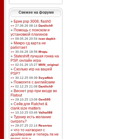
Свежее на форуме
»
Брик psp 3008, flash0
»»
27.06.26 08:14
Danilich9
»
Помощь с поиском и
установкой плагинов
»»
09.05.26 20:54
ivan dapkit
»
Микро сд карта не
работает
»»
30.04.26 18:58
Игорь
»
Stateshift лучшая гонка на
PSP, онлайн игра
»»
02.01.26 15:27
MXN_original
»
Сколько игр на вашей
PSP?
»»
30.12.25 09:39
SvyatNsk
»
Помогите с английским
»»
02.12.25 21:08
Danilich9
»
Виснет psp при входе во
Flatout
»»
29.10.25 13:06
GenS95
»
Сейв для Ratchet &
clank:size matters
»»
10.10.25 03:46
Valhall88
»
Турнир есть желание
сыграть?
»»
29.07.25 22:14
Resertos
»
что то натворил с
драйверами и теперь пк не
видит псп ч ...