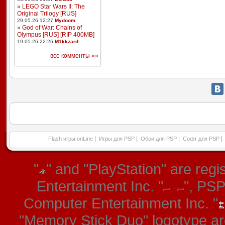
»
LEGO Star Wars II: The
Original Trilogy [RUS]
29.05.26 12:27
Mydoom
»
God of War: Chains of
Olympus [RUS] [RIP 400MB]
19.05.26 22:26
M1kkzard
все комменты »»
|
|
|
|
Flash игры onLine
Игры для PSP
Обои для PSP
Софт для PSP
"
" and "PlayStation" are re
Entertainment Inc. "
", PS
Computer Entertainment Inc. "
"Memory Stick Duo" logotype ar