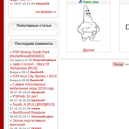
Patric Star
»»
29.07.25 21:09
Viktor234
на форум »»
Популярные статьи
Последние комменты
Друзья
»
PSP Boxing South Park
[HomeBrew][SIGNED]
Сегодня в 21:05
PmarioPoddozoi
»
Jade Cocoon - Story Of
Назад
«
Tamamayu [RUS]
Вчера в 09:12
Danilich9
»
GTA Vice City Stories + RUS
Вчера в 08:49
Danilich9
»
Самые популярные
мобильные игры 2018 году
06.07.26 18:45
Danilich9
»
PSPinfo 10 лет!
05.07.26 05:53
Danilich9
»
Death Jr. [FULL][ISO][RUS]
31.12.10 21:48
голем
»
BootSound Replacer
09.06.26 20:17
OverlordLegion
»
Эпоха портативных
консолей
04.06.26 04:47
DOG83