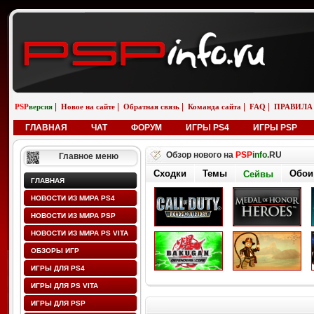
|
|
|
|
|
PSP
версия
Новое на сайте
Обратная связь
Команда сайта
FAQ
ПРАВИЛА
ГЛАВНАЯ
ЧАТ
ФОРУМ
ИГРЫ PS4
ИГРЫ PSP
Обзор нового на
PSP
info
.RU
Главное меню
Сходки
Темы
Обои
Сейвы
ГЛАВНАЯ
НОВОСТИ ИЗ МИРА PS4
НОВОСТИ ИЗ МИРА PSP
НОВОСТИ ИЗ МИРА PS VITA
ОБЗОРЫ ИГР
ИГРЫ ДЛЯ PS4
ИГРЫ ДЛЯ PS VITA
ИГРЫ ДЛЯ PSP