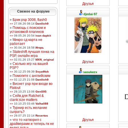
Друзья
Свежее на форуме
djedai-97
»
Брик psp 3008, flash0
»»
27.06.26 08:14
Danilich9
»
Помощь с поиском и
установкой плагинов
»»
09.05.26 20:54
ivan dapkit
»
Микро сд карта не
работает
»»
30.04.26 18:58
Игорь
»
Stateshift лучшая гонка на
PSP, онлайн игра
»»
02.01.26 15:27
MXN_original
Друзья
»
Сколько игр на вашей
PSP?
»»
30.12.25 09:39
SvyatNsk
sasukezx
»
Помогите с английским
»»
02.12.25 21:08
Danilich9
»
Виснет psp при входе во
Flatout
»»
29.10.25 13:06
GenS95
»
Сейв для Ratchet &
clank:size matters
»»
10.10.25 03:46
Valhall88
»
Турнир есть желание
сыграть?
»»
29.07.25 22:14
Resertos
»
что то натворил с
Друзья
драйверами и теперь пк не
видит псп ч ...