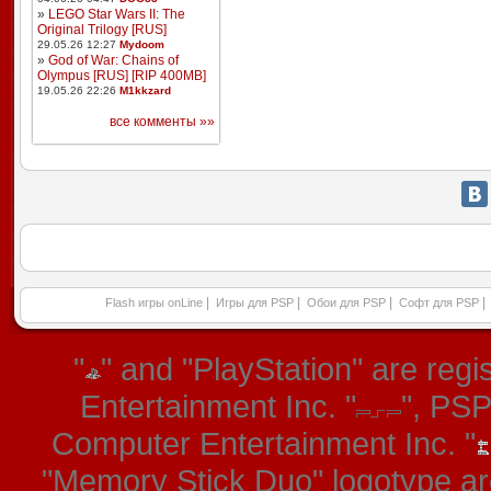
»
LEGO Star Wars II: The
Original Trilogy [RUS]
29.05.26 12:27
Mydoom
»
God of War: Chains of
Olympus [RUS] [RIP 400MB]
19.05.26 22:26
M1kkzard
все комменты »»
|
|
|
|
Flash игры onLine
Игры для PSP
Обои для PSP
Софт для PSP
"
" and "PlayStation" are re
Entertainment Inc. "
", PS
Computer Entertainment Inc. "
"Memory Stick Duo" logotype ar