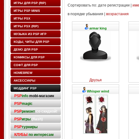
ИГРЫ ДЛЯ PSP (RIP)
Сортировать по: дате регистрации |
им
ИГРЫ PSP MINIS
в порядке убывания |
возрастания
ИГРЫ PSX
ИГРЫ PSX (RIP)
armar king
МУЗЫКА ИЗ PSP ИГР
КОДЫ, ЧИТЫ ДЛЯ PSP
ДЕМО ДЛЯ PSP
КОМИКСЫ ДЛЯ PSP
СОФТ ДЛЯ PSP
HOMEBREW
Друзья
АКСЕССУАРЫ
МОДДИНГ PSP
Whisper wind
PSP
info
mobi-магазин
PSP
magic
PSP
ремонт
со скидкой!
PSP
игры
(flash)
PSP
турниры
КЛУБЫ
по интересам