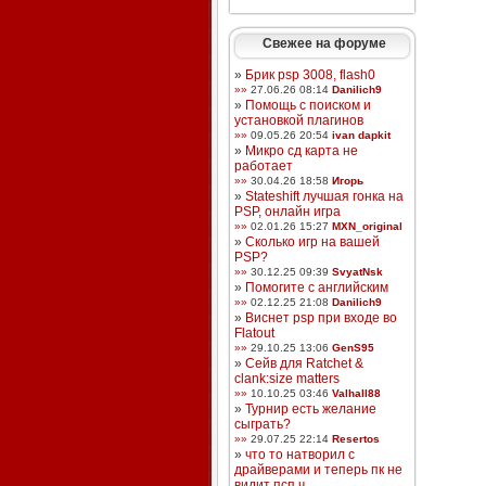
Свежее на форуме
»
Брик psp 3008, flash0
»»
27.06.26 08:14
Danilich9
»
Помощь с поиском и
установкой плагинов
»»
09.05.26 20:54
ivan dapkit
»
Микро сд карта не
работает
»»
30.04.26 18:58
Игорь
»
Stateshift лучшая гонка на
PSP, онлайн игра
»»
02.01.26 15:27
MXN_original
»
Сколько игр на вашей
PSP?
»»
30.12.25 09:39
SvyatNsk
»
Помогите с английским
»»
02.12.25 21:08
Danilich9
»
Виснет psp при входе во
Flatout
»»
29.10.25 13:06
GenS95
»
Сейв для Ratchet &
clank:size matters
»»
10.10.25 03:46
Valhall88
»
Турнир есть желание
сыграть?
»»
29.07.25 22:14
Resertos
»
что то натворил с
драйверами и теперь пк не
видит псп ч ...