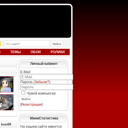
Ы
ТЕМЫ
ОБОИ
РОЛИКИ
Личный кабинет
E-Mail:
Пароль (
Забыли?
):
Чужой компьютер
Войти
[
Регистрация
]
МиниСтатистика
 kent60
На нашем сайте имеется: