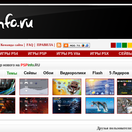
|
|
|
Команда сайта
FAQ
ПРАВИЛА
ИГРЫ PS4
ИГРЫ PSP
ИГРЫ PS Vita
ИГРЫ PSX
СЕЙВ
р нового на
PSP
info
.RU
Сейвы
Обои
Видеоролики
Flash
5 Лидеров
Темы
Друзья пользователя: