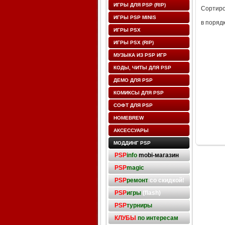
ИГРЫ ДЛЯ PSP (RIP)
Сортиро
ИГРЫ PSP MINIS
в поряд
ИГРЫ PSX
ИГРЫ PSX (RIP)
МУЗЫКА ИЗ PSP ИГР
КОДЫ, ЧИТЫ ДЛЯ PSP
ДЕМО ДЛЯ PSP
КОМИКСЫ ДЛЯ PSP
СОФТ ДЛЯ PSP
HOMEBREW
АКСЕССУАРЫ
МОДДИНГ PSP
PSP
info
mobi-магазин
PSP
magic
PSP
ремонт
со скидкой!
PSP
игры
(flash)
PSP
турниры
КЛУБЫ
по интересам