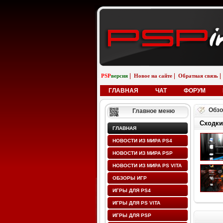
|
|
|
PSP
версия
Новое на сайте
Обратная связь
ГЛАВНАЯ
ЧАТ
ФОРУМ
Обзо
Главное меню
Сходки
ГЛАВНАЯ
НОВОСТИ ИЗ МИРА PS4
НОВОСТИ ИЗ МИРА PSP
НОВОСТИ ИЗ МИРА PS VITA
ОБЗОРЫ ИГР
ИГРЫ ДЛЯ PS4
ИГРЫ ДЛЯ PS VITA
ИГРЫ ДЛЯ PSP