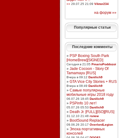
»»
29.07.25 21:09
Viktor234
на форум »»
Популярные статьи
Последние комменты
»
PSP Boxing South Park
[HomeBrew][SIGNED]
Сегодня в 21:05
PmarioPoddozoi
»
Jade Cocoon - Story Of
Tamamayu [RUS]
Вчера в 09:12
Danilich9
»
GTA Vice City Stories + RUS
Вчера в 08:49
Danilich9
»
Самые популярные
мобильные игры 2018 году
06.07.26 18:45
Danilich9
»
PSPinfo 10 лет!
05.07.26 05:53
Danilich9
»
Death Jr. [FULL][ISO][RUS]
31.12.10 21:48
голем
»
BootSound Replacer
09.06.26 20:17
OverlordLegion
»
Эпоха портативных
консолей
04.06.26 04:47
DOG83