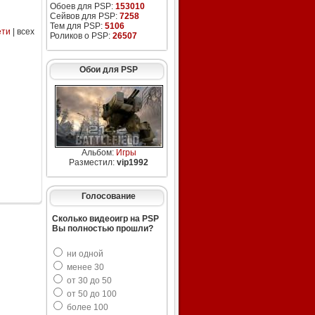
Обоев для PSP:
153010
Сейвов для PSP:
7258
Тем для PSP:
5106
ети
| всех
Роликов о PSP:
26507
Обои для PSP
Альбом:
Игры
Разместил:
vip1992
Голосование
Сколько видеоигр на PSP
Вы полностью прошли?
ни одной
менее 30
от 30 до 50
от 50 до 100
более 100