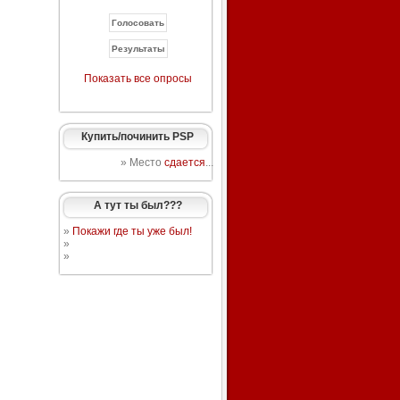
Показать все опросы
Купить/починить PSP
» Место
сдается
...
А тут ты был???
»
Покажи где ты уже был!
»
»