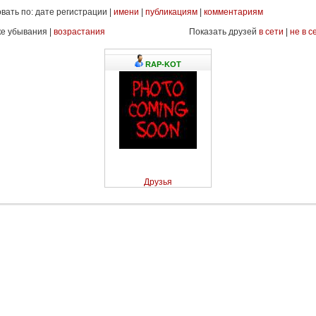
вать по: дате регистрации |
имени
|
публикациям
|
комментариям
ке убывания |
возрастания
Показать друзей
в сети
|
не в с
RAP-KOT
Друзья