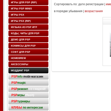
ИГРЫ ДЛЯ PSP (RIP)
Сортировать по: дате регистрации |
им
ИГРЫ PSP MINIS
в порядке убывания |
возрастания
ИГРЫ PSX
ИГРЫ PSX (RIP)
МУЗЫКА ИЗ PSP ИГР
КОДЫ, ЧИТЫ ДЛЯ PSP
ДЕМО ДЛЯ PSP
КОМИКСЫ ДЛЯ PSP
СОФТ ДЛЯ PSP
HOMEBREW
АКСЕССУАРЫ
МОДДИНГ PSP
PSP
info
mobi-магазин
PSP
magic
PSP
ремонт
со скидкой!
PSP
игры
(flash)
PSP
турниры
КЛУБЫ
по интересам