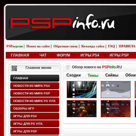
|
|
|
|
|
PSP
версия
Новое на сайте
Обратная связь
Команда сайта
FAQ
ПРАВИЛА
ГЛАВНАЯ
ЧАТ
ФОРУМ
ИГРЫ PS4
ИГРЫ PSP
Обзор нового на
PSP
info
.RU
Главное меню
Сходки
Сейвы
Обои
Темы
ГЛАВНАЯ
НОВОСТИ ИЗ МИРА PS4
НОВОСТИ ИЗ МИРА PSP
НОВОСТИ ИЗ МИРА PS VITA
ОБЗОРЫ ИГР
ИГРЫ ДЛЯ PS4
ИГРЫ ДЛЯ PS VITA
ИГРЫ ДЛЯ PSP