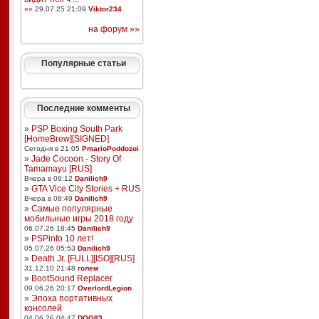
»»
29.07.25 21:09
Viktor234
на форум »»
Популярные статьи
Последние комменты
»
PSP Boxing South Park
[HomeBrew][SIGNED]
Сегодня в 21:05
PmarioPoddozoi
»
Jade Cocoon - Story Of
Tamamayu [RUS]
Вчера в 09:12
Danilich9
»
GTA Vice City Stories + RUS
Вчера в 08:49
Danilich9
»
Самые популярные
мобильные игры 2018 году
06.07.26 18:45
Danilich9
»
PSPinfo 10 лет!
05.07.26 05:53
Danilich9
»
Death Jr. [FULL][ISO][RUS]
31.12.10 21:48
голем
»
BootSound Replacer
09.06.26 20:17
OverlordLegion
»
Эпоха портативных
консолей
04.06.26 04:47
DOG83