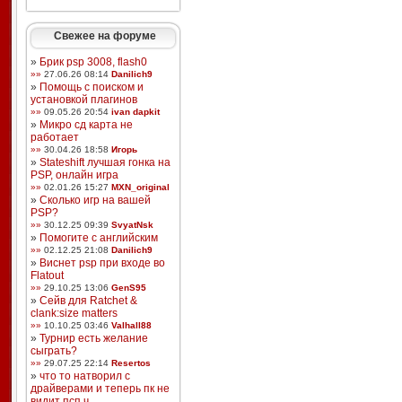
Свежее на форуме
»
Брик psp 3008, flash0
»»
27.06.26 08:14
Danilich9
»
Помощь с поиском и
установкой плагинов
»»
09.05.26 20:54
ivan dapkit
»
Микро сд карта не
работает
»»
30.04.26 18:58
Игорь
»
Stateshift лучшая гонка на
PSP, онлайн игра
»»
02.01.26 15:27
MXN_original
»
Сколько игр на вашей
PSP?
»»
30.12.25 09:39
SvyatNsk
»
Помогите с английским
»»
02.12.25 21:08
Danilich9
»
Виснет psp при входе во
Flatout
»»
29.10.25 13:06
GenS95
»
Сейв для Ratchet &
clank:size matters
»»
10.10.25 03:46
Valhall88
»
Турнир есть желание
сыграть?
»»
29.07.25 22:14
Resertos
»
что то натворил с
драйверами и теперь пк не
видит псп ч ...