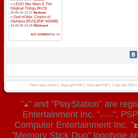
»
LEGO Star Wars II: The
Original Trilogy [RUS]
29.05.26 12:27
Mydoom
»
God of War: Chains of
Olympus [RUS] [RIP 400MB]
19.05.26 22:26
M1kkzard
все комменты »»
|
|
|
|
Flash игры onLine
Игры для PSP
Обои для PSP
Софт для PSP
"
" and "PlayStation" are re
Entertainment Inc. "
", PS
Computer Entertainment Inc. "
"Memory Stick Duo" logotype ar