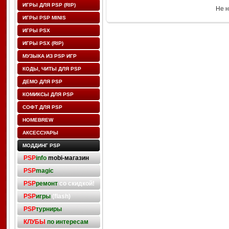
ИГРЫ ДЛЯ PSP (RIP)
Не н
ИГРЫ PSP MINIS
ИГРЫ PSX
ИГРЫ PSX (RIP)
МУЗЫКА ИЗ PSP ИГР
КОДЫ, ЧИТЫ ДЛЯ PSP
ДЕМО ДЛЯ PSP
КОМИКСЫ ДЛЯ PSP
СОФТ ДЛЯ PSP
HOMEBREW
АКСЕССУАРЫ
МОДДИНГ PSP
PSP
info
mobi-магазин
PSP
magic
PSP
ремонт
со скидкой!
PSP
игры
(flash)
PSP
турниры
КЛУБЫ
по интересам