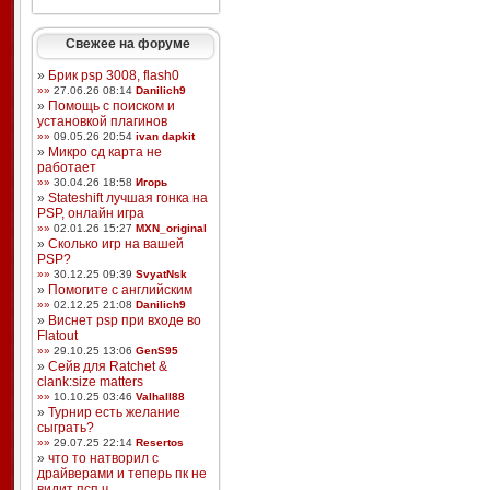
Свежее на форуме
»
Брик psp 3008, flash0
»»
27.06.26 08:14
Danilich9
»
Помощь с поиском и
установкой плагинов
»»
09.05.26 20:54
ivan dapkit
»
Микро сд карта не
работает
»»
30.04.26 18:58
Игорь
»
Stateshift лучшая гонка на
PSP, онлайн игра
»»
02.01.26 15:27
MXN_original
»
Сколько игр на вашей
PSP?
»»
30.12.25 09:39
SvyatNsk
»
Помогите с английским
»»
02.12.25 21:08
Danilich9
»
Виснет psp при входе во
Flatout
»»
29.10.25 13:06
GenS95
»
Сейв для Ratchet &
clank:size matters
»»
10.10.25 03:46
Valhall88
»
Турнир есть желание
сыграть?
»»
29.07.25 22:14
Resertos
»
что то натворил с
драйверами и теперь пк не
видит псп ч ...