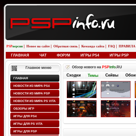
|
|
|
|
|
PSP
версия
Новое на сайте
Обратная связь
Команда сайта
FAQ
ПРАВИЛА
ГЛАВНАЯ
ЧАТ
ФОРУМ
ИГРЫ PS4
ИГРЫ PSP
Обзор нового на
PSP
info
.RU
Главное меню
Сходки
Сейвы
Обои
Темы
ГЛАВНАЯ
НОВОСТИ ИЗ МИРА PS4
НОВОСТИ ИЗ МИРА PSP
НОВОСТИ ИЗ МИРА PS VITA
ОБЗОРЫ ИГР
ИГРЫ ДЛЯ PS4
ИГРЫ ДЛЯ PS VITA
ИГРЫ ДЛЯ PSP