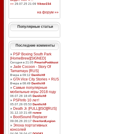
»»
29.07.25 21:09
Viktor234
на форум »»
Популярные статьи
Последние комменты
»
PSP Boxing South Park
[HomeBrew][SIGNED]
Сегодня в 21:05
PmarioPoddozoi
»
Jade Cocoon - Story Of
Tamamayu [RUS]
Вчера в 09:12
Danilich9
»
GTA Vice City Stories + RUS
Вчера в 08:49
Danilich9
»
Самые популярные
мобильные игры 2018 году
06.07.26 18:45
Danilich9
»
PSPinfo 10 лет!
05.07.26 05:53
Danilich9
»
Death Jr. [FULL][ISO][RUS]
31.12.10 21:48
голем
»
BootSound Replacer
09.06.26 20:17
OverlordLegion
»
Эпоха портативных
консолей
04.06.26 04:47
DOG83