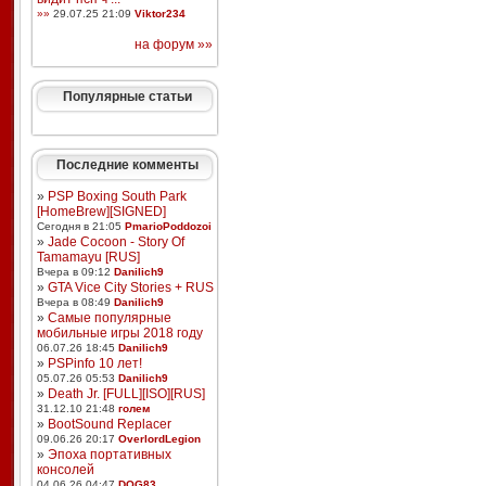
»»
29.07.25 21:09
Viktor234
на форум »»
Популярные статьи
Последние комменты
»
PSP Boxing South Park
[HomeBrew][SIGNED]
Сегодня в 21:05
PmarioPoddozoi
»
Jade Cocoon - Story Of
Tamamayu [RUS]
Вчера в 09:12
Danilich9
»
GTA Vice City Stories + RUS
Вчера в 08:49
Danilich9
»
Самые популярные
мобильные игры 2018 году
06.07.26 18:45
Danilich9
»
PSPinfo 10 лет!
05.07.26 05:53
Danilich9
»
Death Jr. [FULL][ISO][RUS]
31.12.10 21:48
голем
»
BootSound Replacer
09.06.26 20:17
OverlordLegion
»
Эпоха портативных
консолей
04.06.26 04:47
DOG83