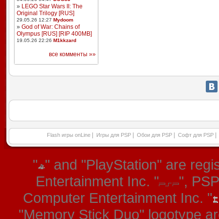
»
LEGO Star Wars II: The
Original Trilogy [RUS]
29.05.26 12:27
Mydoom
»
God of War: Chains of
Olympus [RUS] [RIP 400MB]
19.05.26 22:26
M1kkzard
все комменты »»
|
|
|
|
Flash игры onLine
Игры для PSP
Обои для PSP
Софт для PSP
"
" and "PlayStation" are re
Entertainment Inc. "
", PS
Computer Entertainment Inc. "
"Memory Stick Duo" logotype ar