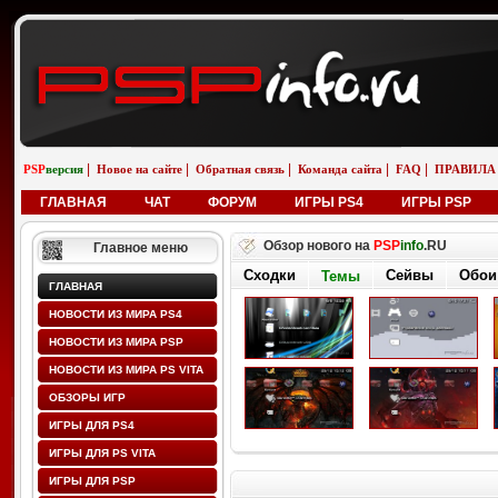
|
|
|
|
|
PSP
версия
Новое на сайте
Обратная связь
Команда сайта
FAQ
ПРАВИЛА
ГЛАВНАЯ
ЧАТ
ФОРУМ
ИГРЫ PS4
ИГРЫ PSP
Обзор нового на
PSP
info
.RU
Главное меню
Сходки
Сейвы
Обои
Темы
ГЛАВНАЯ
НОВОСТИ ИЗ МИРА PS4
НОВОСТИ ИЗ МИРА PSP
НОВОСТИ ИЗ МИРА PS VITA
ОБЗОРЫ ИГР
ИГРЫ ДЛЯ PS4
ИГРЫ ДЛЯ PS VITA
ИГРЫ ДЛЯ PSP