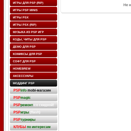
ИГРЫ ДЛЯ PSP (RIP)
Не н
ИГРЫ PSP MINIS
ИГРЫ PSX
ИГРЫ PSX (RIP)
МУЗЫКА ИЗ PSP ИГР
КОДЫ, ЧИТЫ ДЛЯ PSP
ДЕМО ДЛЯ PSP
КОМИКСЫ ДЛЯ PSP
СОФТ ДЛЯ PSP
HOMEBREW
АКСЕССУАРЫ
МОДДИНГ PSP
PSP
info
mobi-магазин
PSP
magic
PSP
ремонт
со скидкой!
PSP
игры
(flash)
PSP
турниры
КЛУБЫ
по интересам