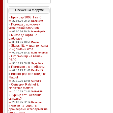
Свежее на форуме
»
Брик psp 3008, flash0
»»
27.06.26 08:14
Danilich9
»
Помощь с поиском и
установкой плагинов
»»
09.05.26 20:54
ivan dapkit
»
Микро сд карта не
работает
»»
30.04.26 18:58
Игорь
»
Stateshift лучшая гонка на
PSP, онлайн игра
»»
02.01.26 15:27
MXN_original
»
Сколько игр на вашей
PSP?
»»
30.12.25 09:39
SvyatNsk
»
Помогите с английским
»»
02.12.25 21:08
Danilich9
»
Виснет psp при входе во
Flatout
»»
29.10.25 13:06
GenS95
»
Сейв для Ratchet &
clank:size matters
»»
10.10.25 03:46
Valhall88
»
Турнир есть желание
сыграть?
»»
29.07.25 22:14
Resertos
»
что то натворил с
драйверами и теперь пк не
видит псп ч ...