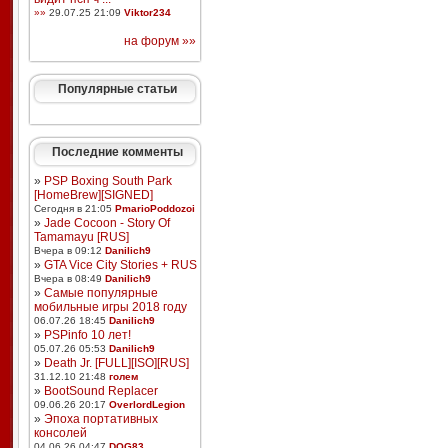
»»
29.07.25 21:09
Viktor234
на форум »»
Популярные статьи
Последние комменты
»
PSP Boxing South Park
[HomeBrew][SIGNED]
Сегодня в 21:05
PmarioPoddozoi
»
Jade Cocoon - Story Of
Tamamayu [RUS]
Вчера в 09:12
Danilich9
»
GTA Vice City Stories + RUS
Вчера в 08:49
Danilich9
»
Самые популярные
мобильные игры 2018 году
06.07.26 18:45
Danilich9
»
PSPinfo 10 лет!
05.07.26 05:53
Danilich9
»
Death Jr. [FULL][ISO][RUS]
31.12.10 21:48
голем
»
BootSound Replacer
09.06.26 20:17
OverlordLegion
»
Эпоха портативных
консолей
04.06.26 04:47
DOG83