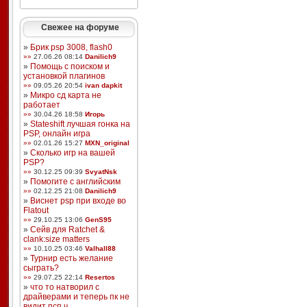
Свежее на форуме
»
Брик psp 3008, flash0
»»
27.06.26 08:14
Danilich9
»
Помощь с поиском и
установкой плагинов
»»
09.05.26 20:54
ivan dapkit
»
Микро сд карта не
работает
»»
30.04.26 18:58
Игорь
»
Stateshift лучшая гонка на
PSP, онлайн игра
»»
02.01.26 15:27
MXN_original
»
Сколько игр на вашей
PSP?
»»
30.12.25 09:39
SvyatNsk
»
Помогите с английским
»»
02.12.25 21:08
Danilich9
»
Виснет psp при входе во
Flatout
»»
29.10.25 13:06
GenS95
»
Сейв для Ratchet &
clank:size matters
»»
10.10.25 03:46
Valhall88
»
Турнир есть желание
сыграть?
»»
29.07.25 22:14
Resertos
»
что то натворил с
драйверами и теперь пк не
видит псп ч ...