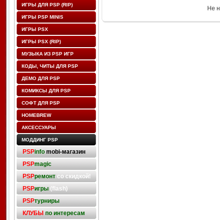
ИГРЫ ДЛЯ PSP (RIP)
Не н
ИГРЫ PSP MINIS
ИГРЫ PSX
ИГРЫ PSX (RIP)
МУЗЫКА ИЗ PSP ИГР
КОДЫ, ЧИТЫ ДЛЯ PSP
ДЕМО ДЛЯ PSP
КОМИКСЫ ДЛЯ PSP
СОФТ ДЛЯ PSP
HOMEBREW
АКСЕССУАРЫ
МОДДИНГ PSP
PSP
info
mobi-магазин
PSP
magic
PSP
ремонт
со скидкой!
PSP
игры
(flash)
PSP
турниры
КЛУБЫ
по интересам