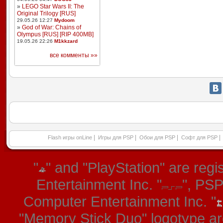
»
LEGO Star Wars II: The
Original Trilogy [RUS]
29.05.26 12:27
Mydoom
»
God of War: Chains of
Olympus [RUS] [RIP 400MB]
19.05.26 22:26
M1kkzard
все комменты »»
|
|
|
|
Flash игры onLine
Игры для PSP
Обои для PSP
Софт для PSP
"
" and "PlayStation" are re
Entertainment Inc. "
", PS
Computer Entertainment Inc. "
"Memory Stick Duo" logotype ar