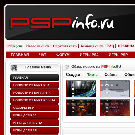
|
|
|
|
|
PSP
версия
Новое на сайте
Обратная связь
Команда сайта
FAQ
ПРАВИЛА
ГЛАВНАЯ
ЧАТ
ФОРУМ
ИГРЫ PS4
ИГРЫ PSP
Обзор нового на
PSP
info
.RU
Главное меню
Сходки
Сейвы
Обои
Темы
ГЛАВНАЯ
НОВОСТИ ИЗ МИРА PS4
НОВОСТИ ИЗ МИРА PSP
НОВОСТИ ИЗ МИРА PS VITA
ОБЗОРЫ ИГР
ИГРЫ ДЛЯ PS4
ИГРЫ ДЛЯ PS VITA
ИГРЫ ДЛЯ PSP