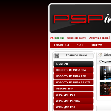
|
|
|
PSP
версия
Новое на сайте
Обратная связь
ГЛАВНАЯ
ЧАТ
ФОРУМ
Обзо
Главное меню
Сходки
ГЛАВНАЯ
НОВОСТИ ИЗ МИРА PS4
НОВОСТИ ИЗ МИРА PSP
НОВОСТИ ИЗ МИРА PS VITA
ОБЗОРЫ ИГР
ИГРЫ ДЛЯ PS4
ИГРЫ ДЛЯ PS VITA
ИГРЫ ДЛЯ PSP