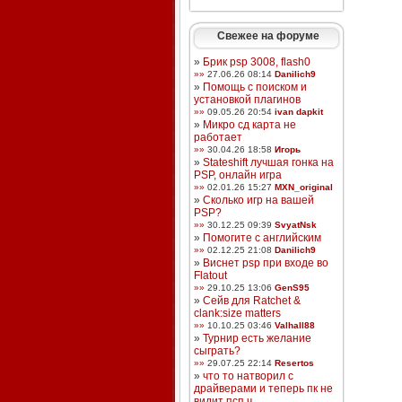
Свежее на форуме
»
Брик psp 3008, flash0
»»
27.06.26 08:14
Danilich9
»
Помощь с поиском и
установкой плагинов
»»
09.05.26 20:54
ivan dapkit
»
Микро сд карта не
работает
»»
30.04.26 18:58
Игорь
»
Stateshift лучшая гонка на
PSP, онлайн игра
»»
02.01.26 15:27
MXN_original
»
Сколько игр на вашей
PSP?
»»
30.12.25 09:39
SvyatNsk
»
Помогите с английским
»»
02.12.25 21:08
Danilich9
»
Виснет psp при входе во
Flatout
»»
29.10.25 13:06
GenS95
»
Сейв для Ratchet &
clank:size matters
»»
10.10.25 03:46
Valhall88
»
Турнир есть желание
сыграть?
»»
29.07.25 22:14
Resertos
»
что то натворил с
драйверами и теперь пк не
видит псп ч ...