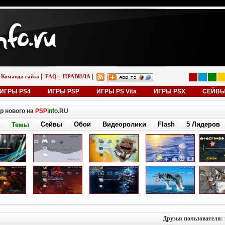
|
|
|
Команда сайта
FAQ
ПРАВИЛА
ИГРЫ PS4
ИГРЫ PSP
ИГРЫ PS Vita
ИГРЫ PSX
СЕЙВ
р нового на
PSP
info
.RU
Сейвы
Обои
Видеоролики
Flash
5 Лидеров
Темы
Друзья пользователя: 