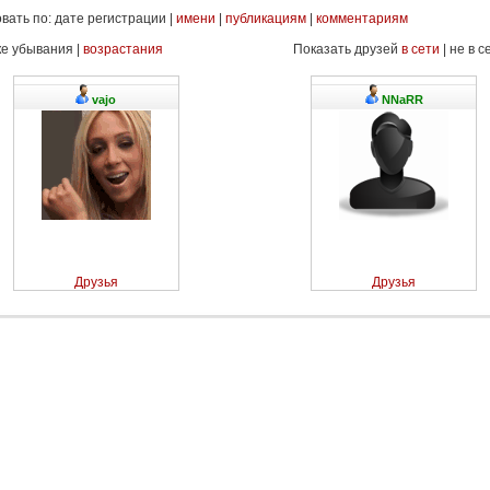
вать по: дате регистрации |
имени
|
публикациям
|
комментариям
ке убывания |
возрастания
Показать друзей
в сети
| не в с
vajo
NNaRR
Друзья
Друзья