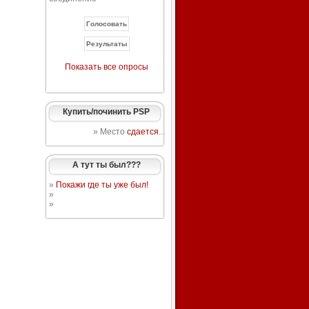
Показать все опросы
Купить/починить PSP
» Место
сдается
...
А тут ты был???
»
Покажи где ты уже был!
»
»