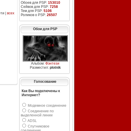
Обоев для PSP:
153010
Сейвов для PSP:
7258
Тем для PSP:
5106
ети |
всех
Роликов о PSP:
26507
Обои для PSP
Альбом:
Фэнтези
Разместил:
plotnik
Голосование
Как Вы подключены к
Интернет?
Модемное соединение
Соединение по
выделенной линии
ADSL
Спутниковое
соединение