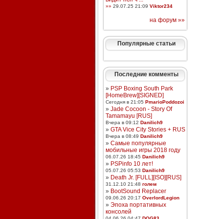
»»
29.07.25 21:09
Viktor234
на форум »»
Популярные статьи
Последние комменты
»
PSP Boxing South Park
[HomeBrew][SIGNED]
Сегодня в 21:05
PmarioPoddozoi
»
Jade Cocoon - Story Of
Tamamayu [RUS]
Вчера в 09:12
Danilich9
»
GTA Vice City Stories + RUS
Вчера в 08:49
Danilich9
»
Самые популярные
мобильные игры 2018 году
06.07.26 18:45
Danilich9
»
PSPinfo 10 лет!
05.07.26 05:53
Danilich9
»
Death Jr. [FULL][ISO][RUS]
31.12.10 21:48
голем
»
BootSound Replacer
09.06.26 20:17
OverlordLegion
»
Эпоха портативных
консолей
04.06.26 04:47
DOG83