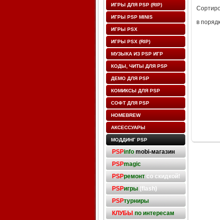
ИГРЫ ДЛЯ PSP (RIP)
Сортиро
ИГРЫ PSP MINIS
в поряд
ИГРЫ PSX
ИГРЫ PSX (RIP)
МУЗЫКА ИЗ PSP ИГР
КОДЫ, ЧИТЫ ДЛЯ PSP
ДЕМО ДЛЯ PSP
КОМИКСЫ ДЛЯ PSP
СОФТ ДЛЯ PSP
HOMEBREW
АКСЕССУАРЫ
МОДДИНГ PSP
PSP
info
mobi-магазин
PSP
magic
PSP
ремонт
со скидкой!
PSP
игры
(flash)
PSP
турниры
КЛУБЫ
по интересам