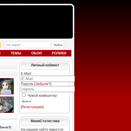
Ы
ТЕМЫ
ОБОИ
РОЛИКИ
Личный кабинет
E-Mail:
Пароль (
Забыли?
):
Чужой компьютер
Войти
[
Регистрация
]
МиниСтатистика
fawor1t
На нашем сайте имеется: