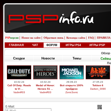
|
|
|
|
|
PSP
версия
Новое на сайте
Обратная связь
Команда сайта
FAQ
ПРАВИЛА
ГЛАВНАЯ
ЧАТ
ФОРУМ
ИГРЫ PS4
ИГРЫ PSP
Обзор 
Сходки
Новости
Темы
Сейв
По
10.02.24
10.02.24
29.09.23
27.05.23
Call Of Duty: Roads
Medal of Honor:
Всё открыто 100%
Tekken 6
to Vi ...
Heroes 51 ...
пройдено
Darken_0090
VadimR03
VadimR03
ZonicSonic
E-Mail: