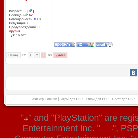
--
Возраст: -- |
|
Сообщений:
62
Благодарности:
0
/
0
Репутация:
0
Предупреждений: 0
Друзья
Тут: 16 лет
««
»»
Назад
1
2
3
Далее
|
|
|
|
Flash игры onLine
Игры для PSP
Обои для PSP
Софт для PSP
"
" and "PlayStation" are re
Entertainment Inc. "
", PS