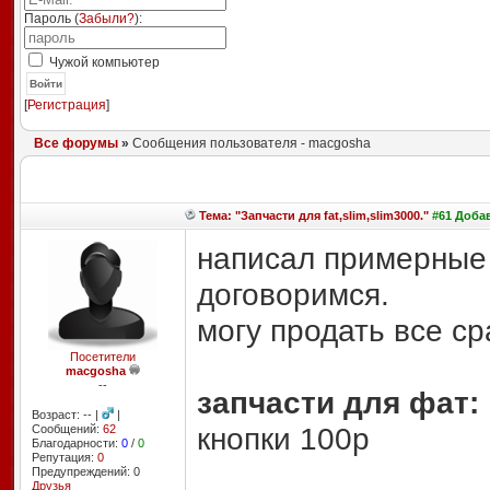
Пароль (
Забыли?
):
Чужой компьютер
Войти
[
Регистрация
]
Все форумы
»
Сообщения пользователя - macgosha
Тема: "Запчасти для fat,slim,slim3000."
#61 Добав
написал примерные 
договоримся.
могу продать все ср
Посетители
macgosha
--
запчасти для фат:
Возраст: -- |
|
кнопки 100р
Сообщений:
62
Благодарности:
0
/
0
Репутация:
0
Предупреждений: 0
Друзья