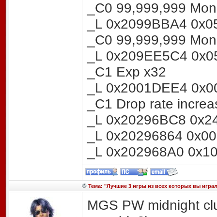
_C0 99,999,999 Mon
_L 0x2099BBA4 0x0
_C0 99,999,999 Mon
_L 0x209EE5C4 0x0
_C1 Exp x32
_L 0x2001DEE4 0x0
_C1 Drop rate increa
_L 0x20296BC8 0x2
_L 0x20296864 0x0
_L 0x202968A0 0x1
Тема: "Лучшие 3 игры из всех которых вы играл
MGS PW midnight clu