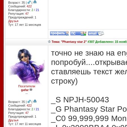
Возраст: 35 |
|
Сообщений:
422
Благодарности:
2
/
21
Репутация:
47
Предупреждений: 1
Друзья
Тут: 17 лет 11 месяцев
Тема: "Phantasy star 2"
#307 Добавлено: 15 ноябр
точно не знаю на en
попробуй....открыва
ставляешь текст же
строку)
Посетители
gafar
--
_S NPJH-50043
Возраст: 35 |
|
Сообщений:
422
_G Phantasy Star Po
Благодарности:
2
/
21
Репутация:
47
_C0 99,999,999 Mon
Предупреждений: 1
Друзья
Тут: 17 лет 11 месяцев