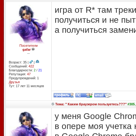
игра от R* там трек
получиться и не пы
а получиться замен
Посетители
gafar
--
Возраст: 35 |
|
Сообщений:
422
Благодарности:
2
/
21
Репутация:
47
Предупреждений: 1
Друзья
Тут: 17 лет 11 месяцев
Тема: " Каким браузером пользуетесь???"
#305 
у меня Google Chro
в опере моя учетка 