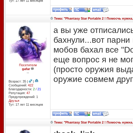
Тут: 17 лет 11 месяцев
Тема: "Phantasy Star Portable 2 ! Помосчь нужна.
а вы уже отписались
бахнули...вот парни
мобов бахал все "Dom
еще вопрос я не мог
Посетители
(просто оружия выд
gafar
--
оружие совмем друг
Возраст: 35 |
|
Сообщений:
422
Благодарности:
2
/
21
Репутация:
47
Предупреждений: 1
Друзья
Тут: 17 лет 11 месяцев
Тема: "Phantasy Star Portable 2 ! Помосчь нужна.