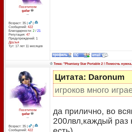
Посетители
gafar
--
Возраст: 35 |
|
Сообщений:
422
Благодарности:
2
/
21
Репутация:
47
Предупреждений: 1
Друзья
Тут: 17 лет 11 месяцев
Тема: "Phantasy Star Portable 2 ! Помосчь нужна.
Цитата: Daronum
игроков много игра
да прилично, во вся
Посетители
gafar
--
200лвл,каждый раз 
Возраст: 35 |
|
есть)
Сообщений:
422