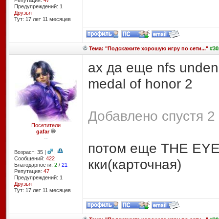
Репутация:
47
Предупреждений: 1
Друзья
Тут: 17 лет 11 месяцев
Тема: "Подскажите хорошую игру по сети..."
#30
ах да еще nfs unden
medal of honor 2
Добавлено спустя 2 
Посетители
gafar
--
потом еще THE E
Возраст: 35 |
|
Сообщений:
422
кки(карточная)
Благодарности:
2
/
21
Репутация:
47
Предупреждений: 1
Друзья
Тут: 17 лет 11 месяцев