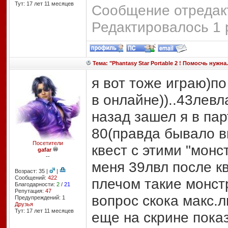
Тут: 17 лет 11 месяцев
Сообщение отредакт
Редактировалось 1 
Тема: "Phantasy Star Portable 2 ! Помосчь нужна.
я вот тоже играю)по
в онлайне))..43левл
назад зашел я в пар
80(правда бывало в
Посетители
квест с этими "монст
gafar
--
меня 39лвл после кв
Возраст: 35 |
|
Сообщений:
422
плечом такие монст
Благодарности:
2
/
21
Репутация:
47
вопрос скока макс.лв
Предупреждений: 1
Друзья
Тут: 17 лет 11 месяцев
еще на скрине пока