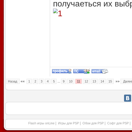
получаеться их выбр
««
...
»»
Назад
1
2
3
4
5
9
10
11
12
13
14
15
Дале
|
|
|
|
Flash игры onLine
Игры для PSP
Обои для PSP
Софт для PSP