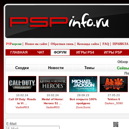
|
|
|
|
|
PSP
версия
Новое на сайте
Обратная связь
Команда сайта
FAQ
ПРАВИЛА
ГЛАВНАЯ
ЧАТ
ФОРУМ
ИГРЫ PS4
ИГРЫ PSP
Обзор 
Сходки
Новости
Темы
Сейв
П
29.03.26
19.02.26
01.01.26
01.01.26
Выдающиеся
Бугатти вейрон
saab 9-5 универсал
saab 9-5 универсал
звери, легоси ...
возле реки
aero
снег
M9xxsi
iosifreshetnik
saabinside
saabinside
E-Mail: