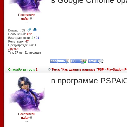
в Google Chrome б
Посетители
gafar
--
Возраст: 35 |
|
Сообщений:
422
Благодарности:
2
/
21
Репутация:
47
Предупреждений: 1
Друзья
Тут: 17 лет 11 месяцев
Спасибо
за пост:
1
Тема: "Как удалить надпись "PSP - PlayStation
в программе PSPAi
Посетители
gafar
--