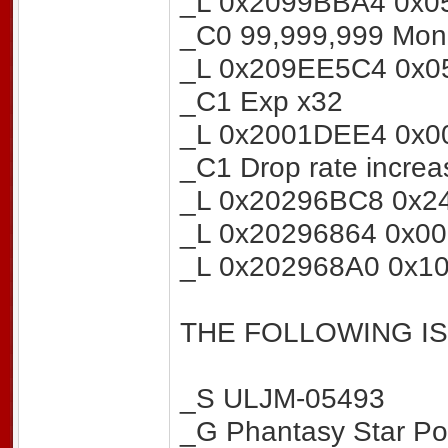
_L 0x2099BBA4 0x0
_C0 99,999,999 Mon
_L 0x209EE5C4 0x0
_C1 Exp x32
_L 0x2001DEE4 0x0
_C1 Drop rate increa
_L 0x20296BC8 0x2
_L 0x20296864 0x0
_L 0x202968A0 0x1
THE FOLLOWING IS 
_S ULJM-05493
_G Phantasy Star Po