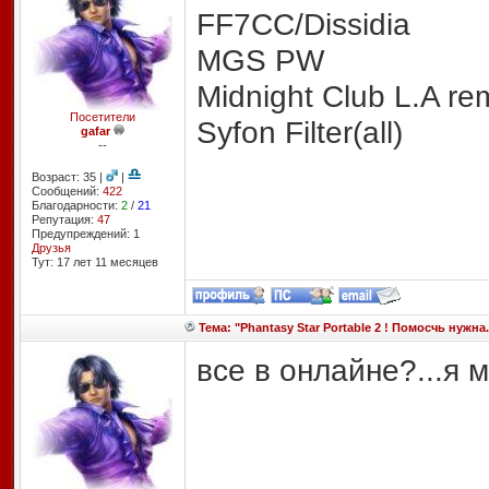
FF7CC/Dissidia
MGS PW
Midnight Club L.A re
Посетители
Syfon Filter(all)
gafar
--
Возраст: 35 |
|
Сообщений:
422
Благодарности:
2
/
21
Репутация:
47
Предупреждений: 1
Друзья
Тут: 17 лет 11 месяцев
Тема: "Phantasy Star Portable 2 ! Помосчь нужна.
все в онлайне?...я м