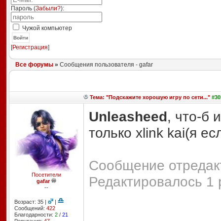
Пароль (
Забыли?
):
Чужой компьютер
Войти
[
Регистрация
]
Все форумы
»
Сообщения пользователя - gafar
Тема: "Подскажите хорошую игру по сети..."
#30
Unleasheed
, что-б 
только xlink kai(я е
Сообщение отредакт
Посетители
Редактировалось 1 
gafar
--
Возраст: 35 |
|
Сообщений:
422
Благодарности:
2
/
21