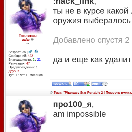
:hack_link
,
ты не в курсе какой
оружия выбералось
Посетители
Добавлено спустя 2
gafar
--
Возраст: 35 |
|
Сообщений:
422
да и еще как удалит
Благодарности:
2
/
21
Репутация:
47
Предупреждений: 1
Друзья
Тут: 17 лет 11 месяцев
Тема: "Phantasy Star Portable 2 ! Помосчь нужна.
про100_я
,
am impossible