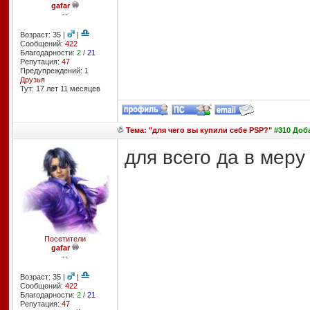
gafar
--
Возраст: 35 |
|
Сообщений:
422
Благодарности:
2
/
21
Репутация:
47
Предупреждений: 1
Друзья
Тут: 17 лет 11 месяцев
Тема: "для чего вы купили себе PSP?"
#310 Доба
для всего да в мер
Посетители
gafar
--
Возраст: 35 |
|
Сообщений:
422
Благодарности:
2
/
21
Репутация:
47