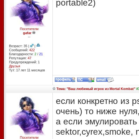
portable2)
Посетители
gafar
--
Возраст: 35 |
|
Сообщений:
422
Благодарности:
2
/
21
Репутация:
47
Предупреждений: 1
Друзья
Тут: 17 лет 11 месяцев
Тема: "Ваш любимый игрок из Mortal Kombat"
#3
если конкретно из p
очень) то ниже нуля
а если эмулировать
sektor,cyrex,smoke, n
Посетители