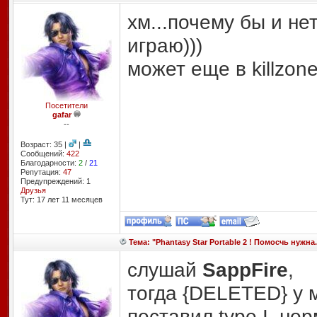
хм...почему бы и не
играю)))
может еще в killzon
Посетители
gafar
--
Возраст: 35 |
|
Сообщений:
422
Благодарности:
2
/
21
Репутация:
47
Предупреждений: 1
Друзья
Тут: 17 лет 11 месяцев
Тема: "Phantasy Star Portable 2 ! Помосчь нужна.
слушай
SappFire
,
тогда {DELETED} у м
поставил type I, но