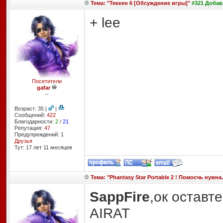
Тема: "Теккен 6 [Обсуждение игры]"
#321 Добавл
+ lee
Посетители
gafar
--
Возраст: 35 |
|
Сообщений:
422
Благодарности:
2
/
21
Репутация:
47
Предупреждений: 1
Друзья
Тут: 17 лет 11 месяцев
Тема: "Phantasy Star Portable 2 ! Помосчь нужна.
SappFire
,ок оставт
AIRAT