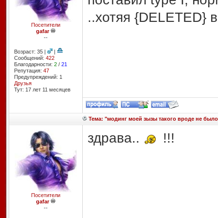
..хотяя {DELETED} 
Посетители
gafar
--
Возраст: 35 |
|
Сообщений:
422
Благодарности:
2
/
21
Репутация:
47
Предупреждений: 1
Друзья
Тут: 17 лет 11 месяцев
Тема: "модинг моей зызы такого вроде не было)
здрава..
!!!
Посетители
gafar
--