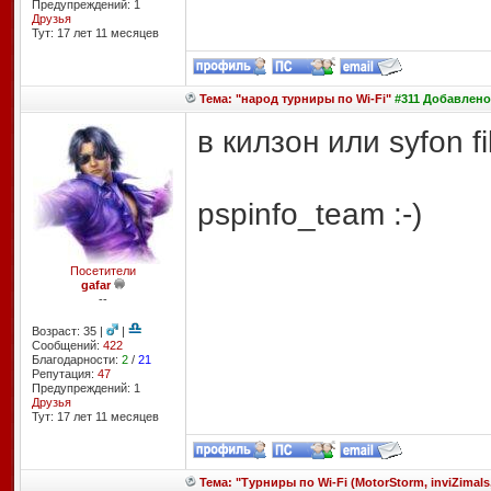
Предупреждений: 1
Друзья
Тут: 17 лет 11 месяцев
Тема: "народ турниры по Wi-Fi"
#311 Добавлено:
в килзон или syfon fil
pspinfo_team :-)
Посетители
gafar
--
Возраст: 35 |
|
Сообщений:
422
Благодарности:
2
/
21
Репутация:
47
Предупреждений: 1
Друзья
Тут: 17 лет 11 месяцев
Тема: "Турниры по Wi-Fi (MotorStorm, inviZimals,