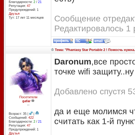
Благодарности:
2
/
21
Репутация:
47
Предупреждений: 1
Друзья
Сообщение отредакт
Тут: 17 лет 11 месяцев
Редактировалось 1 
Тема: "Phantasy Star Portable 2 ! Помосчь нужна.
Daronum
,все прост
точке wifi защиту..н
Добавлено спустя 5
Посетители
gafar
--
да и еще молимся ч
Возраст: 35 |
|
Сообщений:
422
считать как 1-й пункт
Благодарности:
2
/
21
Репутация:
47
Предупреждений: 1
Друзья