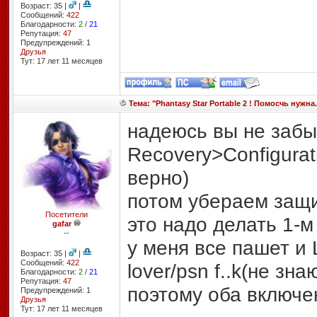
Возраст: 35 |
|
Сообщений:
422
Благодарности:
2
/
21
Репутация:
47
Предупреждений: 1
Друзья
Тут: 17 лет 11 месяцев
Тема: "Phantasy Star Portable 2 ! Помосчь нужна.
надеюсь вы не забы
Recovery>Configurat
верно)
потом убераем защит
Посетители
это надо делать 1-м
gafar
--
у меня все пашет и 
Возраст: 35 |
|
Сообщений:
422
lover/psn f..k(не зн
Благодарности:
2
/
21
Репутация:
47
поэтому оба включ
Предупреждений: 1
Друзья
Тут: 17 лет 11 месяцев