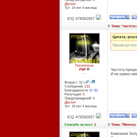
Друзья
Тут: 19 лет 4 месяцa
ICQ: 476582657
Тема: "частота
Цитата: proc
Прочитал что 
Посетители
PSP
Частоту проце
--
И не нужно ника
Возраст: 32 |
|
Сообщений:
131
Благодарности:
0
/
31
Репутация:
5
Предупреждений: 0
Друзья
Тут: 19 лет 4 месяцa
ICQ: 476582657
Спасибо
за пост:
1
Тема: "Memory 
Компания Sony,