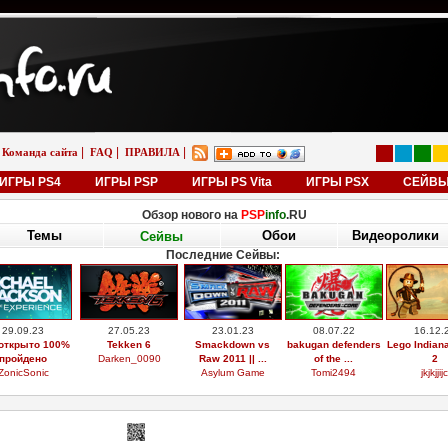
|
|
|
Команда сайта
FAQ
ПРАВИЛА
ИГРЫ PS4
ИГРЫ PSP
ИГРЫ PS Vita
ИГРЫ PSX
СЕЙВ
Обзор нового на
PSP
info
.RU
Темы
Обои
Видеоролики
Сейвы
Последние Сейвы:
29.09.23
27.05.23
23.01.23
08.07.22
16.12.
открыто 100%
Tekken 6
Smackdown vs
bakugan defenders
Lego Indian
пройдено
Darken_0090
Raw 2011 || ...
of the ...
2
ZonicSonic
Asylum Game
Tomi2494
jkjkjjijc