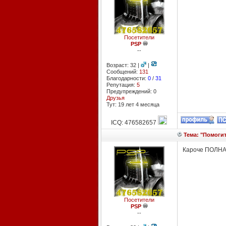
Посетители
PSP
--
Возраст: 32 |
|
Сообщений:
131
Благодарности:
0
/
31
Репутация:
5
Предупреждений: 0
Друзья
Тут: 19 лет 4 месяцa
ICQ: 476582657
Тема: "Помогит
Кароче ПОЛНАЯ 
Посетители
PSP
--