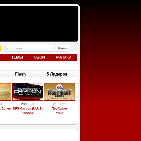
Ы
ТЕМЫ
ОБОИ
РОЛИКИ
Flash
5 Лидеров
21
23.10.21
26.07.21
a Jones
NFS Carbon (ULUS)
Пройдено
Ultra564
MrNo