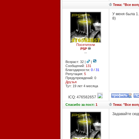
Тема: "Все вопр
У меня была 1.
8)
Посетители
PSP
--
Возраст: 32 |
|
Сообщений:
131
Благодарности:
0
/
31
Репутация:
5
Предупреждений: 0
Друзья
Тут: 19 лет 4 месяцa
ICQ: 476582657
Спасибо
за пост:
1
Тема: "Все вопр
Задавайте сюда