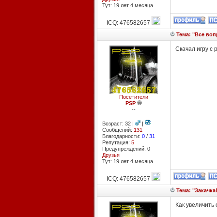
Тут: 19 лет 4 месяцa
ICQ: 476582657
Тема: "Все вопр
Скачал игру с р
Посетители
PSP
--
Возраст: 32 |
|
Сообщений:
131
Благодарности:
0
/
31
Репутация:
5
Предупреждений: 0
Друзья
Тут: 19 лет 4 месяцa
ICQ: 476582657
Тема: "Закачка!
Как увеличить 