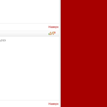
Наверх
е???
Наверх