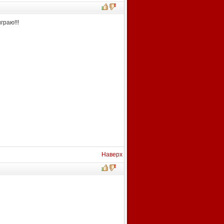
граю!!!
Наверх