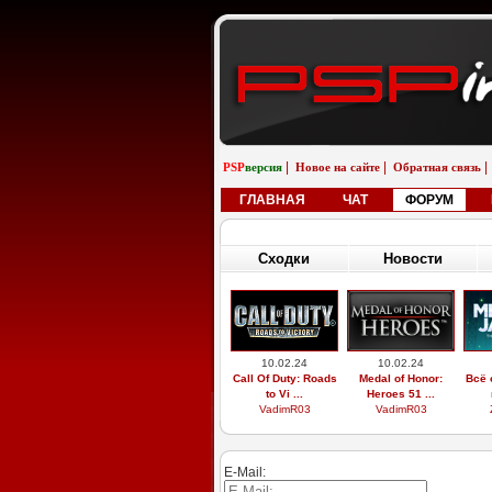
|
|
|
PSP
версия
Новое на сайте
Обратная связь
ГЛАВНАЯ
ЧАТ
ФОРУМ
Сходки
Новости
10.02.24
10.02.24
Call Of Duty: Roads
Medal of Honor:
Всё 
to Vi ...
Heroes 51 ...
VadimR03
VadimR03
E-Mail: