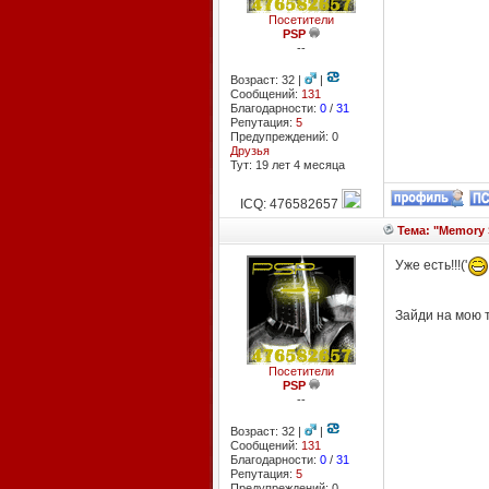
Посетители
PSP
--
Возраст: 32 |
|
Сообщений:
131
Благодарности:
0
/
31
Репутация:
5
Предупреждений: 0
Друзья
Тут: 19 лет 4 месяцa
ICQ: 476582657
Тема: "Memory S
Уже есть!!!('
Зайди на мою т
Посетители
PSP
--
Возраст: 32 |
|
Сообщений:
131
Благодарности:
0
/
31
Репутация:
5
Предупреждений: 0