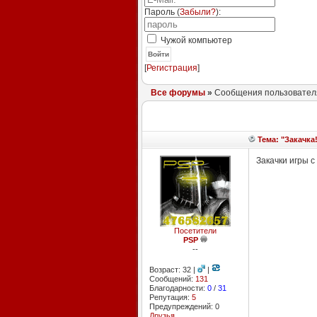
Пароль (
Забыли?
):
Чужой компьютер
Войти
[
Регистрация
]
Все форумы
»
Сообщения пользователя
Тема: "Закачка!
Закачки игры с 
Посетители
PSP
--
Возраст: 32 |
|
Сообщений:
131
Благодарности:
0
/
31
Репутация:
5
Предупреждений: 0
Друзья