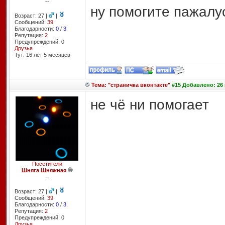
--
ну помогите пажал
Возраст: 27 |
|
Сообщений:
39
Благодарности:
0
/
3
Репутация:
2
Предупреждений: 0
Друзья
Тут: 16 лет 5 месяцев
Тема: "страничка вконтакте"
#15 Добавлено: 26 
не чё ни помогает
Посетители
Шняга Шняжная
--
Возраст: 27 |
|
Сообщений:
39
Благодарности:
0
/
3
Репутация:
2
Предупреждений: 0
Друзья