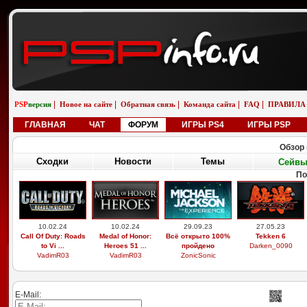
|
|
|
|
|
PSP
версия
Новое на сайте
Обратная связь
Команда сайта
FAQ
ПРАВИЛА
ГЛАВНАЯ
ЧАТ
ФОРУМ
ИГРЫ PS4
ИГРЫ PSP
Обзор 
Сходки
Новости
Темы
Сейв
По
10.02.24
10.02.24
29.09.23
27.05.23
Call Of Duty: Roads
Medal of Honor:
Всё открыто 100%
Tekken 6
to Vi ...
Heroes 51 ...
пройдено
Darken_0090
VadimR03
VadimR03
ZonicSonic
E-Mail: