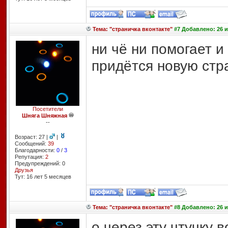
Тема: "страничка вконтакте"
#7 Добавлено: 26 и
ни чё ни помогает и
придётся новую стр
Посетители
Шняга Шняжная
--
Возраст: 27 |
|
Сообщений:
39
Благодарности:
0
/
3
Репутация:
2
Предупреждений: 0
Друзья
Тут: 16 лет 5 месяцев
Тема: "страничка вконтакте"
#8 Добавлено: 26 и
о через эту чтучку 