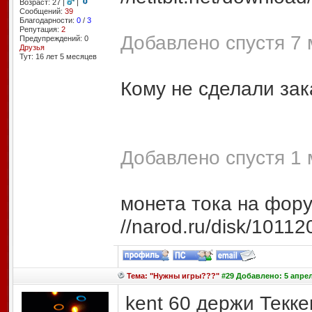
Возраст: 27 |
|
Сообщений:
39
Благодарности:
0
/
3
Репутация:
2
Добавлено спустя 7 
Предупреждений: 0
Друзья
Тут: 16 лет 5 месяцев
Кому не сделали зак
Добавлено спустя 1 
монета тока на фору
//narod.ru/disk/101
Тема: "Нужны игры???"
#29 Добавлено: 5 апрел
kent 60 держи Теккен