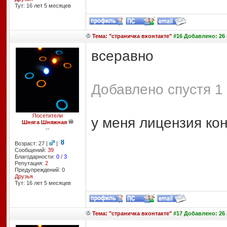
Тут: 16 лет 5 месяцев
Тема: "страничка вконтакте"
#16 Добавлено: 26 
всеравно
Добавлено спустя 1 
Посетители
у меня лицензия ко
Шняга Шняжная
--
Возраст: 27 |
|
Сообщений:
39
Благодарности:
0
/
3
Репутация:
2
Предупреждений: 0
Друзья
Тут: 16 лет 5 месяцев
Тема: "страничка вконтакте"
#17 Добавлено: 26 