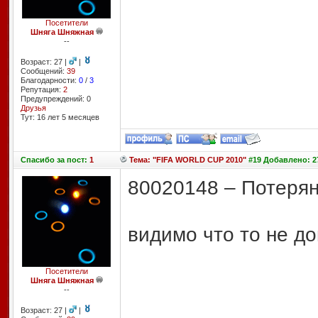
Посетители
Шняга Шняжная
--
Возраст: 27 |
|
Сообщений:
39
Благодарности:
0
/
3
Репутация:
2
Предупреждений: 0
Друзья
Тут: 16 лет 5 месяцев
Спасибо
за пост:
1
Тема: "FIFA WORLD CUP 2010"
#19 Добавлено: 27
80020148 – Потеря
видимо что то не д
Посетители
Шняга Шняжная
--
Возраст: 27 |
|