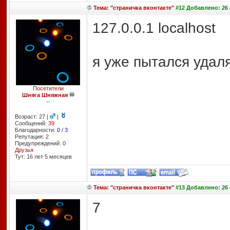
Тема: "страничка вконтакте"
#12 Добавлено: 26 
127.0.0.1 localhost
я уже пытался удал
Посетители
Шняга Шняжная
--
Возраст: 27 |
|
Сообщений:
39
Благодарности:
0
/
3
Репутация:
2
Предупреждений: 0
Друзья
Тут: 16 лет 5 месяцев
Тема: "страничка вконтакте"
#13 Добавлено: 26 
7