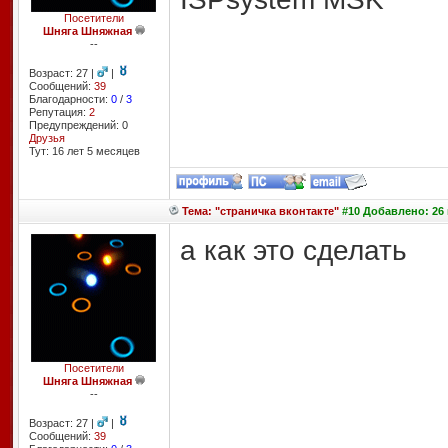
Посетители
Шняга Шняжная
--
Возраст: 27 |
|
Сообщений:
39
Благодарности:
0
/
3
Репутация:
2
Предупреждений: 0
Друзья
Тут: 16 лет 5 месяцев
Тема: "страничка вконтакте"
#10 Добавлено: 26 
а как это сделать
Посетители
Шняга Шняжная
--
Возраст: 27 |
|
Сообщений:
39