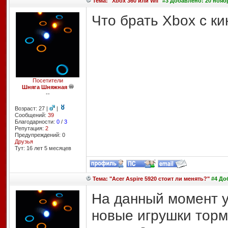
Тема: "Xbox 360 или Wii"
#3 Добавлено: 20 ноябр
Что брать Xbox с ки
Посетители
Шняга Шняжная
--
Возраст: 27 |
|
Сообщений:
39
Благодарности:
0
/
3
Репутация:
2
Предупреждений: 0
Друзья
Тут: 16 лет 5 месяцев
Тема: "Acer Aspire 5920 стоит ли менять?"
#4 Доб
На данный момент у
новые игрушки торм