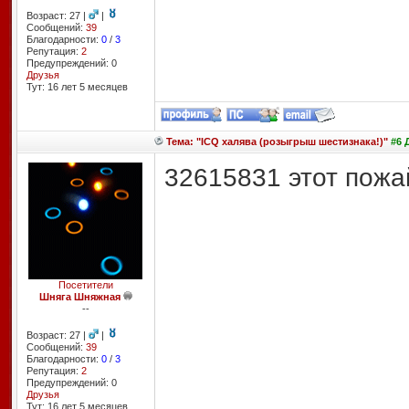
Возраст: 27 |
|
Сообщений:
39
Благодарности:
0
/
3
Репутация:
2
Предупреждений: 0
Друзья
Тут: 16 лет 5 месяцев
Тема: "ICQ халява (розыгрыш шестизнака!)"
#6 
32615831 этот пож
Посетители
Шняга Шняжная
--
Возраст: 27 |
|
Сообщений:
39
Благодарности:
0
/
3
Репутация:
2
Предупреждений: 0
Друзья
Тут: 16 лет 5 месяцев