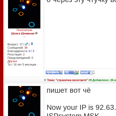
Посетители
Шняга Шняжная
--
Возраст: 27 |
|
Сообщений:
39
Благодарности:
0
/
3
Репутация:
2
Предупреждений: 0
Друзья
Тут: 16 лет 5 месяцев
Тема: "страничка вконтакте"
#9 Добавлено: 26 и
пишет вот чё
Now your IP is 92.63.
ISPsystem MSK