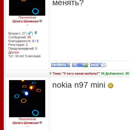
менять?
Посетители
Шняга Шняжная
--
Возраст: 27 |
|
Сообщений:
39
Благодарности:
0
/
3
Репутация:
2
Предупреждений: 0
Друзья
Тут: 16 лет 5 месяцев
Тема: "У кого какая мобила?"
#5 Добавлено: 30 
nokia n97 mini
Посетители
Шняга Шняжная
--