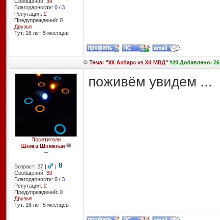
Сообщений:
39
Благодарности:
0
/
3
Репутация:
2
Предупреждений: 0
Друзья
Тут: 16 лет 5 месяцев
Тема: "ХК Акбарс vs ХК МВД"
#20 Добавлено: 26 
поживём увидем ...
Посетители
Шняга Шняжная
--
Возраст: 27 |
|
Сообщений:
39
Благодарности:
0
/
3
Репутация:
2
Предупреждений: 0
Друзья
Тут: 16 лет 5 месяцев