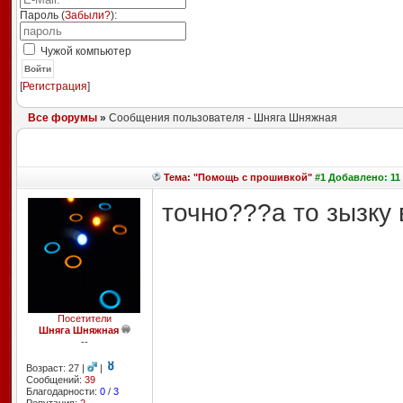
Пароль (
Забыли?
):
Чужой компьютер
Войти
[
Регистрация
]
Все форумы
»
Сообщения пользователя - Шняга Шняжная
Тема: "Помощь с прошивкой"
#1 Добавлено: 11 
точно???а то зызку 
Посетители
Шняга Шняжная
--
Возраст: 27 |
|
Сообщений:
39
Благодарности:
0
/
3