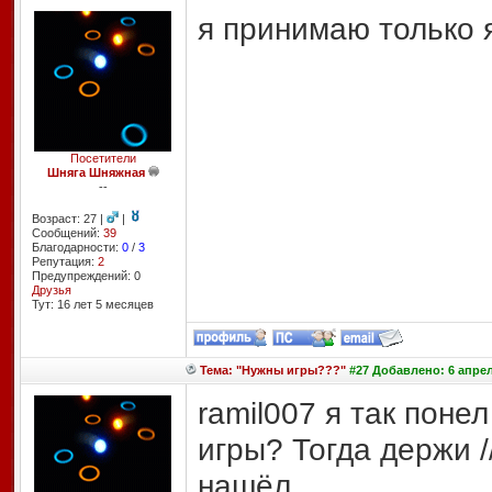
я принимаю только 
Посетители
Шняга Шняжная
--
Возраст: 27 |
|
Сообщений:
39
Благодарности:
0
/
3
Репутация:
2
Предупреждений: 0
Друзья
Тут: 16 лет 5 месяцев
Тема: "Нужны игры???"
#27 Добавлено: 6 апрел
ramil007 я так поне
игры? Тогда держи //
нашёл