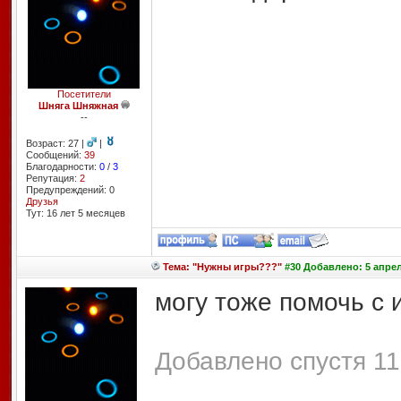
Посетители
Шняга Шняжная
--
Возраст: 27 |
|
Сообщений:
39
Благодарности:
0
/
3
Репутация:
2
Предупреждений: 0
Друзья
Тут: 16 лет 5 месяцев
Тема: "Нужны игры???"
#30 Добавлено: 5 апрел
могу тоже помочь с 
Добавлено спустя 11