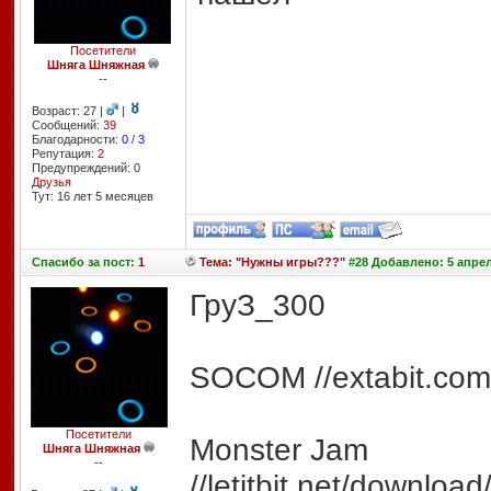
Посетители
Шняга Шняжная
--
Возраст: 27 |
|
Сообщений:
39
Благодарности:
0
/
3
Репутация:
2
Предупреждений: 0
Друзья
Тут: 16 лет 5 месяцев
Спасибо
за пост:
1
Тема: "Нужны игры???"
#28 Добавлено: 5 апрел
ГруЗ_300
SOCOM //extabit.com/
Посетители
Monster Jam
Шняга Шняжная
--
//letitbit.net/down