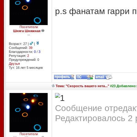
p.s фанатам гарри п
Посетители
Шняга Шняжная
--
Возраст: 27 |
|
Сообщений:
39
Благодарности:
0
/
3
Репутация:
2
Предупреждений: 0
Друзья
Тут: 16 лет 5 месяцев
Тема: "Скорость вашего нета..."
#23 Добавлено: 
Сообщение отредакт
Редактировалось 2 
Посетители