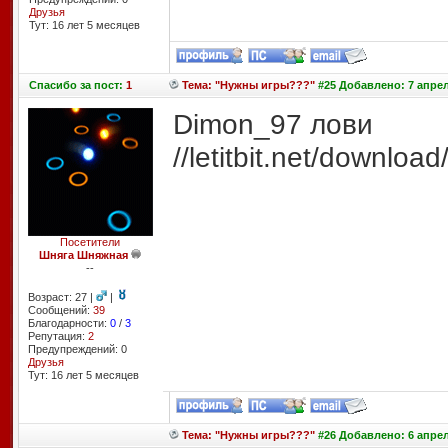
Друзья
Тут: 16 лет 5 месяцев
Спасибо
за пост:
1
Тема: "Нужны игры???"
#25 Добавлено: 7 апрел
Dimon_97 лови
//letitbit.net/downl
Посетители
Шняга Шняжная
--
Возраст: 27 |
|
Сообщений:
39
Благодарности:
0
/
3
Репутация:
2
Предупреждений: 0
Друзья
Тут: 16 лет 5 месяцев
Тема: "Нужны игры???"
#26 Добавлено: 6 апрел