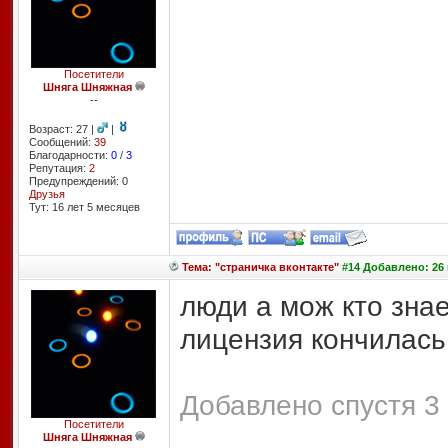
Посетители
Шняга Шняжная
--
Возраст: 27 |
|
Сообщений:
39
Благодарности:
0
/
3
Репутация:
2
Предупреждений: 0
Друзья
Тут: 16 лет 5 месяцев
Тема: "страничка вконтакте"
#14 Добавлено: 26 
люди а мож кто знае
лицензия кончилась
Добавлено спустя 3 
Посетители
Шняга Шняжная