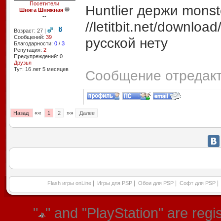
Посетители
Huntlier держи monst
Шняга Шняжная
--
//letitbit.net/downl
Возраст: 27 |
|
Сообщений:
39
русской нету
Благодарности:
0
/
3
Репутация:
2
Предупреждений: 0
Друзья
Тут: 16 лет 5 месяцев
Сообщение отредакти
««
»»
Назад
1
2
Далее
|
|
|
|
Flash игры onLine
Игры для PSP
Обои для PSP
Софт для PSP
"
" and "PlayStation" are re