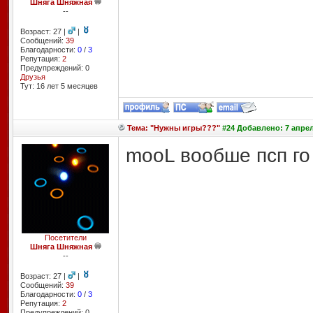
Шняга Шняжная
--
Возраст: 27 |
|
Сообщений:
39
Благодарности:
0
/
3
Репутация:
2
Предупреждений: 0
Друзья
Тут: 16 лет 5 месяцев
Тема: "Нужны игры???"
#24 Добавлено: 7 апрел
mooL вообше псп го
Посетители
Шняга Шняжная
--
Возраст: 27 |
|
Сообщений:
39
Благодарности:
0
/
3
Репутация:
2
Предупреждений: 0