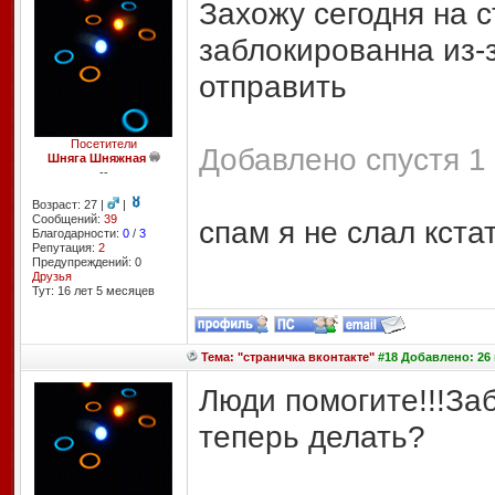
Захожу сегодня на 
заблокированна из-
отправить
Посетители
Добавлено спустя 1 
Шняга Шняжная
--
Возраст: 27 |
|
Сообщений:
39
спам я не слал кста
Благодарности:
0
/
3
Репутация:
2
Предупреждений: 0
Друзья
Тут: 16 лет 5 месяцев
Тема: "страничка вконтакте"
#18 Добавлено: 26 
Люди помогите!!!За
теперь делать?