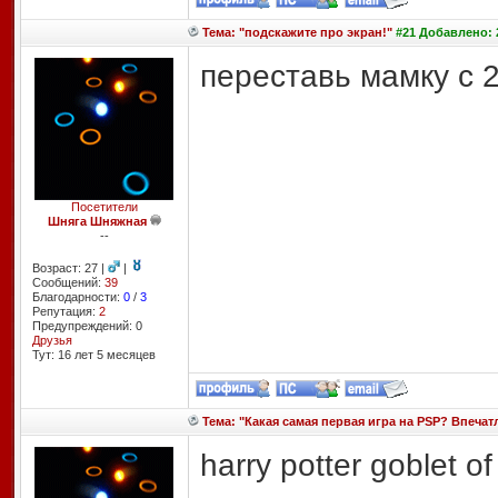
Тема: "подскажите про экран!"
#21 Добавлено: 2
переставь мамку с 2
Посетители
Шняга Шняжная
--
Возраст: 27 |
|
Сообщений:
39
Благодарности:
0
/
3
Репутация:
2
Предупреждений: 0
Друзья
Тут: 16 лет 5 месяцев
Тема: "Какая самая первая игра на PSP? Впечат
harry potter goblet o