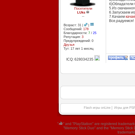
б)Обладатели 
5.Из скачанно
Посетители
6.Запускаем иг
LUks
--
7.Качаем
кача
Все,радуемся!
Возраст: 31 |
|
Сообщений:
178
Благодарности:
7
/
25
Репутация:
3
Предупреждений: 0
Друзья
Тут: 17 лет 1 месяц
ICQ: 628034235
|
Flash игры onLine
Игры для PS
"
" and "PlayStation" are registered trademar
"Memory Stick Duo" and the "Memory Stick Du
trademarks