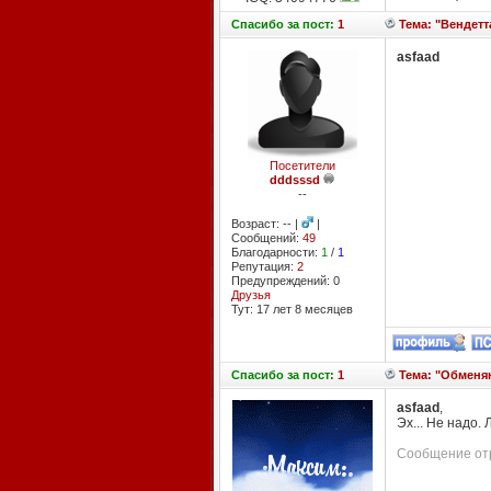
Спасибо
за пост:
1
Тема: "Вендетта
asfaad
Посетители
dddsssd
--
Возраст: -- |
|
Сообщений:
49
Благодарности:
1
/
1
Репутация:
2
Предупреждений: 0
Друзья
Тут: 17 лет 8 месяцев
Спасибо
за пост:
1
Тема: "Обменяю
asfaad
,
Эх... Не надо.
Сообщение отр