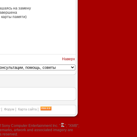
лашаясь на замену
 завершена
е карты памяти)
Наверх
|
|
|
P
Форум
Карта сайта
 Sony Computer Entertainment Inc. "
", "XMB",
ademarks, artwork and associated imagery are
s reserved.