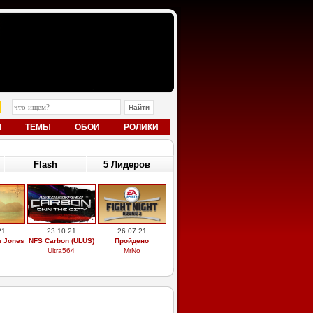
Ы
ТЕМЫ
ОБОИ
РОЛИКИ
Flash
5 Лидеров
21
23.10.21
26.07.21
a Jones
NFS Carbon (ULUS)
Пройдено
Ultra564
MrNo