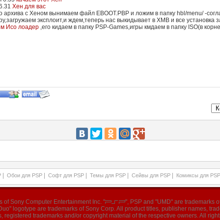
6.31
Хен для вас
го архива с Хеном вынимаем файл EBOOT.PBP и ложим в папку hbl/menu/ -сог
ру,загружаем эксплоит,и ждем,теперь нас выкидывает в XMB и все установка
ем Исо лоадер
,его кидаем в папку PSP-Games,игры кмдаем в папку ISO(в корн
|
|
|
|
|
P
Обои для PSP
Софт для PSP
Темы для PSP
Сейвы для PSP
Комиксы для PS
ks of Sony Computer Entertainment Inc. "
", PSP and "UMD" are trademarks of
o" logotype are trademarks of Sony Corp. All product titles, publisher names, tr
, registered trademarks and/or copyright material of the respective owners. All right