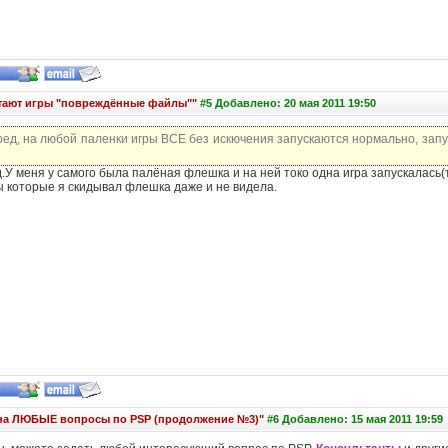
отают игры "повреждённые файлы""
#5 Добавлено: 20 мая 2011 19:50
ед, на любой паленки игры ВСЕ без искючения запускаются нормально, запус
.У меня у самого была палёная флешка и на ней токо одна игра запускалась(
ы которые я скидывал флешка даже и не видела.
 на ЛЮБЫЕ вопросы по PSP (продолжение №3)"
#6 Добавлено: 15 мая 2011 19:59