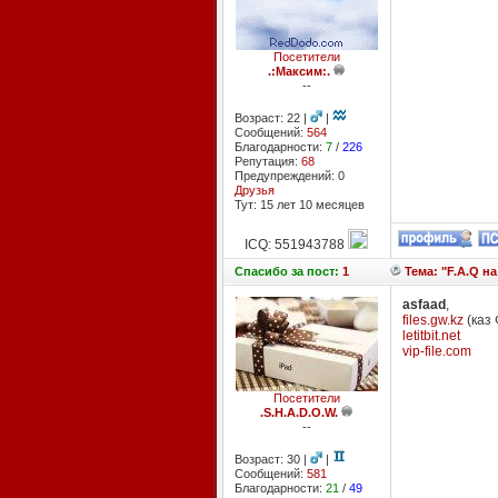
Посетители
.:Максим:.
--
Возраст: 22 |
|
Сообщений:
564
Благодарности:
7
/
226
Репутация:
68
Предупреждений: 0
Друзья
Тут: 15 лет 10 месяцев
ICQ: 551943788
Спасибо
за пост:
1
Тема: "F.A.Q на
asfaad
,
files.gw.kz
(каз
letitbit.net
vip-file.com
Посетители
.S.H.A.D.O.W.
--
Возраст: 30 |
|
Сообщений:
581
Благодарности:
21
/
49