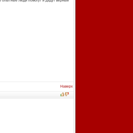
е опытные люди помогут и дадут верный
Наверх