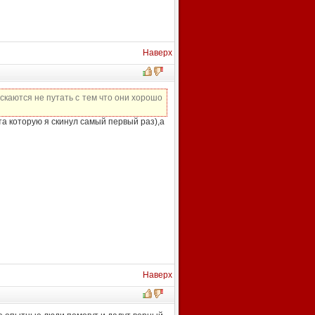
Наверх
каются не путать с тем что они хорошо
та которую я скинул самый первый раз),а
Наверх