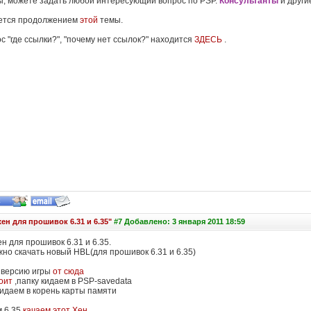
Вы, можете задать любой интересующий вопрос по PSP.
Консультанты
и други
яется продолжением
этой
темы.
с "где ссылки?", "почему нет ссылок?" находится
ЗДЕСЬ
.
ен для прошивок 6.31 и 6.35"
#7 Добавлено: 3 января 2011 18:59
н для прошивок 6.31 и 6.35.
но скачать новый HBL(для прошивок 6.31 и 6.35)
 версию игры
от сюда
оит
,папку кидаем в PSP-savedata
кидаем в корень карты памяти
 6.35
качаем этот Хен