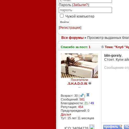
Пароль (
Забыли?
):
Чужой компьютер
Войти
[
Регистрация
]
Все форумы
»
Просмотр выданных благ
Спасибо
за пост:
1
Тема: "Клуб "A
blin-gorely
,
Стоит. Купи ай
Сообщение отр
Посетители
.S.H.A.D.O.W.
--
Возраст: 30 |
|
Сообщений:
581
Благодарности:
21
/
49
Репутация:
454
Предупреждений: 0
Друзья
Тут: 15 лет 11 месяцев
ICQ: 34094776