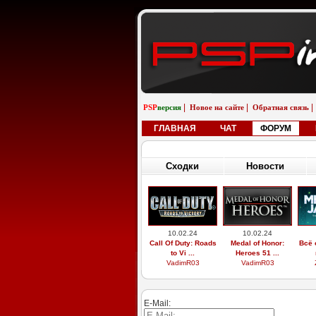
|
|
|
PSP
версия
Новое на сайте
Обратная связь
ГЛАВНАЯ
ЧАТ
ФОРУМ
Сходки
Новости
10.02.24
10.02.24
Call Of Duty: Roads
Medal of Honor:
Всё 
to Vi ...
Heroes 51 ...
VadimR03
VadimR03
E-Mail: