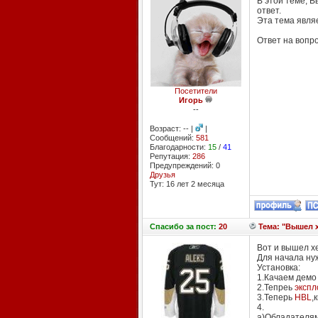
В этой теме, 
ответ.
Эта тема явл
Ответ на вопро
Посетители
Игорь
--
Возраст: -- |
|
Сообщений:
581
Благодарности:
15
/
41
Репутация:
286
Предупреждений: 0
Друзья
Тут: 16 лет 2 месяцa
Спасибо
за пост:
20
Тема: "Вышел х
Вот и вышел хе
Для начала нуж
Установка:
1.Качаем демо
2.Тепреь
экспл
3.Теперь
HBL
,
4.
а)Обладателям