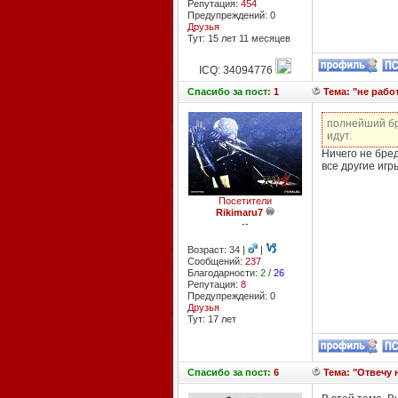
Репутация:
454
Предупреждений: 0
Друзья
Тут: 15 лет 11 месяцев
ICQ: 34094776
Спасибо
за пост:
1
Тема: "не раб
полнейший бр
идут.
Ничего не бред
все другие игр
Посетители
Rikimaru7
--
Возраст: 34 |
|
Сообщений:
237
Благодарности:
2
/
26
Репутация:
8
Предупреждений: 0
Друзья
Тут: 17 лет
Спасибо
за пост:
6
Тема: "Отвечу