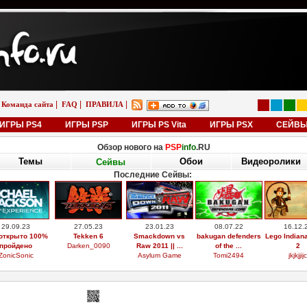
|
|
|
Команда сайта
FAQ
ПРАВИЛА
ИГРЫ PS4
ИГРЫ PSP
ИГРЫ PS Vita
ИГРЫ PSX
СЕЙВ
Обзор нового на
PSP
info
.RU
Темы
Обои
Видеоролики
Сейвы
Последние Сейвы:
29.09.23
27.05.23
23.01.23
08.07.22
16.12.
открыто 100%
Tekken 6
Smackdown vs
bakugan defenders
Lego Indian
пройдено
Darken_0090
Raw 2011 || ...
of the ...
2
ZonicSonic
Asylum Game
Tomi2494
jkjkjjijc