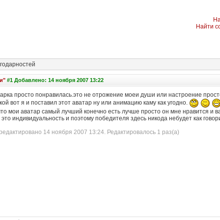
На
Найти с
годарностей
и"
#1 Добавлено: 14 ноября 2007 13:22
тарка просто понравилась.это не отрожение моеи души или настроение просто
ой вот я и поставил этот аватар ну или анимацию каму как угодно.
что мои аватар самый лучший конечно есть лучше просто он мне нравится и в
это индивидуальность и поэтому победителя здесь никода небудет как говори
едактировано 14 ноября 2007 13:24. Редактировалось 1 раз(а)