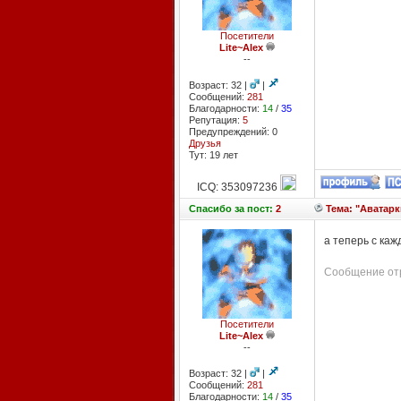
Посетители
Lite~Alex
--
Возраст: 32 |
|
Сообщений:
281
Благодарности:
14
/
35
Репутация:
5
Предупреждений: 0
Друзья
Тут: 19 лет
ICQ: 353097236
Спасибо
за пост:
2
Тема: "Аватарк
а теперь с кажд
Сообщение отр
Посетители
Lite~Alex
--
Возраст: 32 |
|
Сообщений:
281
Благодарности:
14
/
35