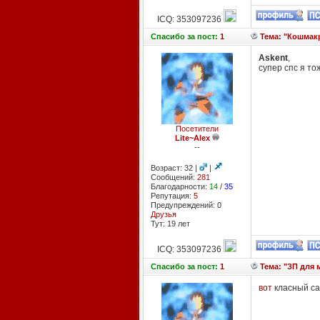
ICQ: 353097236
Спасибо
за пост:
1
Тема: "Кошмак
Askent
,
супер спс я то
Посетители
Lite~Alex
--
Возраст: 32 |
|
Сообщений:
281
Благодарности:
14
/
35
Репутация:
5
Предупреждений: 0
Друзья
Тут: 19 лет
ICQ: 353097236
Спасибо
за пост:
1
Тема: "ЗП для 
вот
класный са