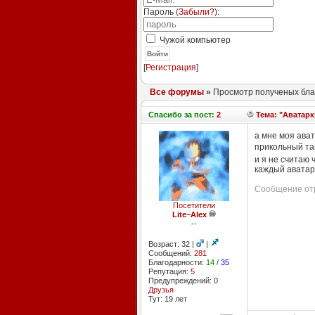
Пароль (
Забыли?
):
Чужой компьютер
Войти
[
Регистрация
]
Все форумы
»
Просмотр полученых бла
Спасибо
за пост:
2
Тема: "Аватарк
а мне моя ава
прикольный так
и я не считаю 
каждый аватар 
Сообщение отр
Посетители
Lite~Alex
--
Возраст: 32 |
|
Сообщений:
281
Благодарности:
14
/
35
Репутация:
5
Предупреждений: 0
Друзья
Тут: 19 лет