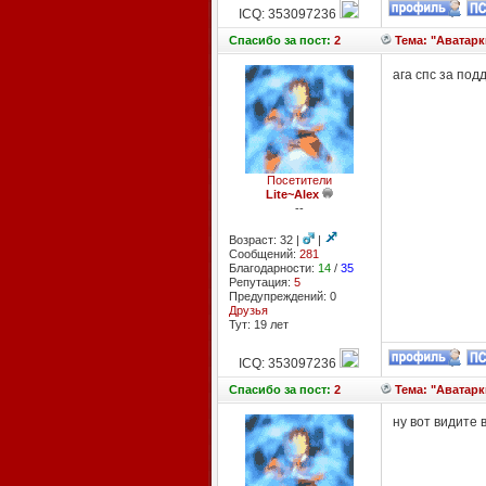
ICQ: 353097236
Спасибо
за пост:
2
Тема: "Аватарк
ага спс за под
Посетители
Lite~Alex
--
Возраст: 32 |
|
Сообщений:
281
Благодарности:
14
/
35
Репутация:
5
Предупреждений: 0
Друзья
Тут: 19 лет
ICQ: 353097236
Спасибо
за пост:
2
Тема: "Аватарк
ну вот видите 