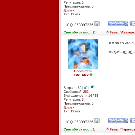
Репутация:
5
Предупреждений: 0
Друзья
Тут: 19 лет
ICQ: 353097236
Спасибо
за пост:
2
Тема: "Аватарк
а я за то что бы
жидись))))))))))))
Посетители
Lite~Alex
--
Возраст: 32 |
|
Сообщений:
281
Благодарности:
14
/
35
Репутация:
5
Предупреждений: 0
Друзья
Тут: 19 лет
ICQ: 353097236
Спасибо
за пост:
1
Тема: "Турниры