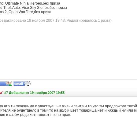
to: Ultimate Ninja Heroes,без приза
 Theft Auto: Vice Sity Stories,без приза
ms 2: Open WarFare,без приза
едактировано 19 ноября 2007 19:43. Редактировалось 1 раз(а)
и"
#7 Добавлено: 19 ноября 2007 19:55
о что ты хочешь да и участвуешь в жизни саита и то что ты предложтла такой
теля не будет!дело в том что на вкус и цвет товарища нет и каждый ну или м
е в своём роде хотя может я и не прав.