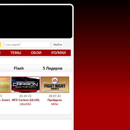
Ы
ТЕМЫ
ОБОИ
РОЛИКИ
Flash
5 Лидеров
21
23.10.21
26.07.21
a Jones
NFS Carbon (ULUS)
Пройдено
Ultra564
MrNo