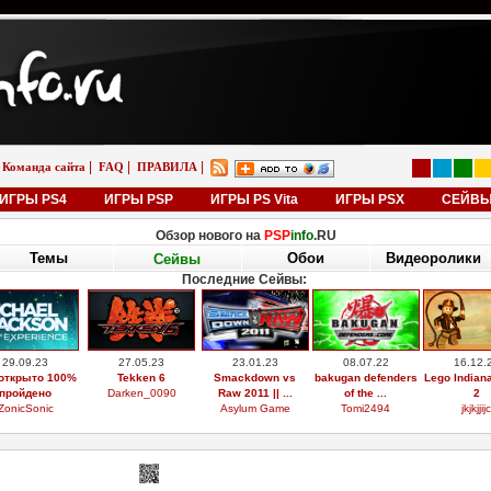
|
|
|
Команда сайта
FAQ
ПРАВИЛА
ИГРЫ PS4
ИГРЫ PSP
ИГРЫ PS Vita
ИГРЫ PSX
СЕЙВ
Обзор нового на
PSP
info
.RU
Темы
Обои
Видеоролики
Сейвы
Последние Сейвы:
29.09.23
27.05.23
23.01.23
08.07.22
16.12.
открыто 100%
Tekken 6
Smackdown vs
bakugan defenders
Lego Indian
пройдено
Darken_0090
Raw 2011 || ...
of the ...
2
ZonicSonic
Asylum Game
Tomi2494
jkjkjjijc