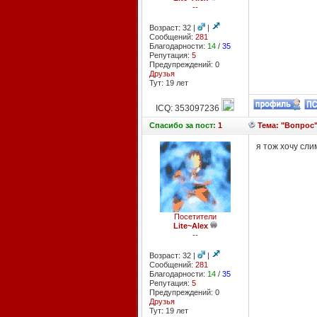
--
Возраст: 32 |
|
Сообщений:
281
Благодарности:
14
/
35
Репутация:
5
Предупреждений: 0
Друзья
Тут: 19 лет
ICQ: 353097236
Спасибо
за пост:
1
Тема: "Вопрос
я тож хочу сли
Посетители
Lite~Alex
--
Возраст: 32 |
|
Сообщений:
281
Благодарности:
14
/
35
Репутация:
5
Предупреждений: 0
Друзья
Тут: 19 лет