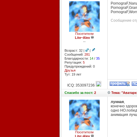
PornograF,Naru
PornograF,Grand
PornograF,Wor
Сообщение отр
Посетители
Lite~Alex
--
Возраст: 32 |
|
Сообщений:
281
Благодарности:
14
/
35
Репутация:
5
Предупреждений: 0
Друзья
Тут: 19 лет
ICQ: 353097236
Спасибо
за пост:
2
Тема: "Аватарк
лунная
,
конечно здоров
одно НО.победи
анимация лучши
Посетители
Lite~Alex