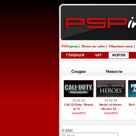
|
|
|
PSP
версия
Новое на сайте
Обратная связь
ГЛАВНАЯ
ЧАТ
ФОРУМ
Сходки
Новости
10.02.24
10.02.24
Call Of Duty: Roads
Medal of Honor:
Всё 
to Vi ...
Heroes 51 ...
VadimR03
VadimR03
E-Mail: