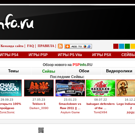
|
|
|
Команда сайта
FAQ
ПРАВИЛА
ИГРЫ PS4
ИГРЫ PSP
ИГРЫ PS Vita
ИГРЫ PSX
СЕЙВ
Обзор нового на
PSP
info
.RU
Темы
Обои
Видеоролики
Сейвы
Последние Сейвы:
29.09.23
27.05.23
23.01.23
08.07.22
16.12.
открыто 100%
Tekken 6
Smackdown vs
bakugan defenders
Lego Indian
пройдено
Darken_0090
Raw 2011 || ...
of the ...
2
ZonicSonic
Asylum Game
Tomi2494
jkjkjjijc