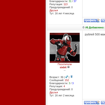
Благодарности:
31
/
37
Репутация:
113
Предупреждений: 0
Друзья
Тут: 16 лет 4 месяцa
#6 Добавлено: 
рублей 500 мак
Посетители
sixbit
--
Возраст: 36 |
|
Сообщений:
152
Благодарности:
3
/
3
Репутация:
4
Предупреждений: 0
Друзья
Тут: 16 лет 2 месяцa