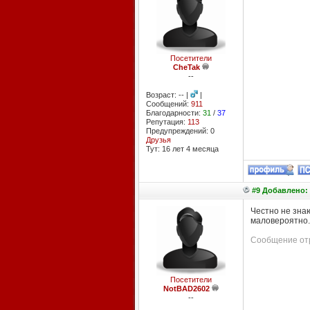
Посетители
CheTak
--
Возраст: -- |
|
Сообщений:
911
Благодарности:
31
/
37
Репутация:
113
Предупреждений: 0
Друзья
Тут: 16 лет 4 месяцa
#9 Добавлено: 
Честно не знаю
маловероятно.
Сообщение отр
Посетители
NotBAD2602
--