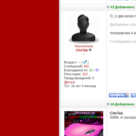
#3 Добавлено: 
О_о два куска
Добавлено спус
поправочка 4 к
Сообщение отр
Посетители
CheTak
--
Возраст: -- |
|
Сообщений:
911
Благодарности:
31
/
37
Репутация:
113
Предупреждений: 0
Друзья
Тут: 16 лет 4 месяцa
#4 Добавлено: 
CheTak
,
ХММ..А скольк