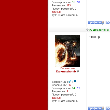
Благодарности:
31
/
37
Репутация:
113
Предупреждений: 0
Друзья
Тут: 16 лет 4 месяцa
#2 Добавлено: 
~1000 р
Посетители
Darknessbomb
--
Возраст: 31 |
|
Сообщений:
365
Благодарности:
14
/
19
Репутация:
9
Предупреждений: 0
Друзья
Тут: 15 лет 3 месяцa