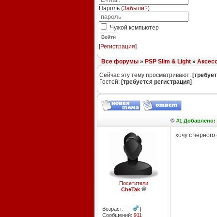
Пароль (
Забыли?
):
Чужой компьютер
Войти
[
Регистрация
]
Все форумы
»
PSP Slim & Light
»
Аксесс
Сейчас эту тему просматривают:
[требует
Гостей:
[требуется регистрация]
#1 Добавлено: 
хочу с черного
Посетители
CheTak
--
Возраст: -- |
|
Сообщений:
911