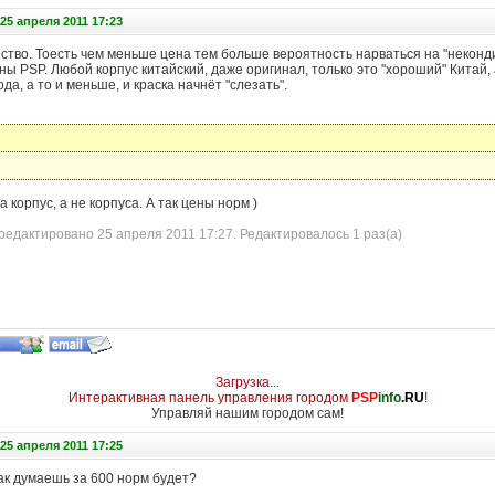
25 апреля 2011 17:23
ество. Тоесть чем меньше цена тем больше вероятность нарваться на "неконди
ны PSP. Любой корпус китайский, даже оригинал, только это "хороший" Китай,
да, а то и меньше, и краска начнёт "слезать".
а корпус, а не корпуса. А так цены норм )
едактировано 25 апреля 2011 17:27. Редактировалось 1 раз(а)
Загрузка...
Интерактивная панель управления городом
PSP
info
.RU
!
Управляй нашим городом сам!
25 апреля 2011 17:25
ак думаешь за 600 норм будет?