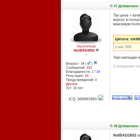
#7 Добавлено: 
Так цена = кач
корпус в полце
максимум полго
Цитата: sixbit
Посетители
у нас 300
NotBAD2602
--
Там накладки н
Возраст: 34 |
|
Сообщение отр
Сообщений:
232
Благодарности:
2
/
14
Репутация:
19
Предупреждений: 0
Друзья
Тут: 16 лет
ICQ: 369993960
#8 Добавлено: 
NotBAD2602
к