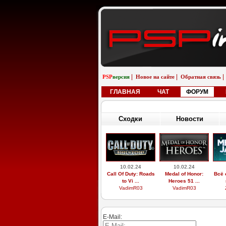
|
|
|
PSP
версия
Новое на сайте
Обратная связь
ГЛАВНАЯ
ЧАТ
ФОРУМ
Сходки
Новости
10.02.24
10.02.24
Call Of Duty: Roads
Medal of Honor:
Всё 
to Vi ...
Heroes 51 ...
VadimR03
VadimR03
E-Mail: