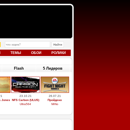
Ы
ТЕМЫ
ОБОИ
РОЛИКИ
Flash
5 Лидеров
21
23.10.21
26.07.21
a Jones
NFS Carbon (ULUS)
Пройдено
Ultra564
MrNo