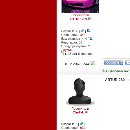
Посетители
ARTUR-280
--
Возраст: 38 |
|
Сообщений:
345
Благодарности:
4
/
11
Репутация:
35
Предупреждений: 2
Друзья
Тут: 16 лет 8 месяцев
ICQ: 20671244
#5 Добавлено: 
ARTUR-280
по
Посетители
CheTak
--
Возраст: -- |
|
Сообщений:
911