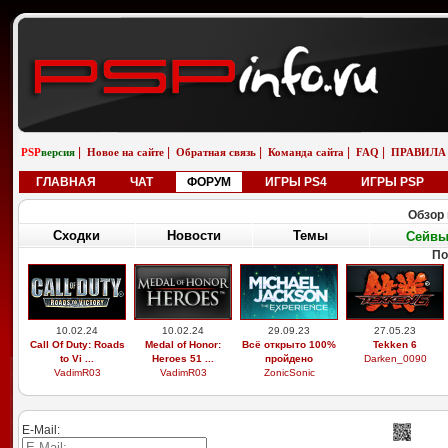
|
|
|
|
|
PSP
версия
Новое на сайте
Обратная связь
Команда сайта
FAQ
ПРАВИЛА
ГЛАВНАЯ
ЧАТ
ФОРУМ
ИГРЫ PS4
ИГРЫ PSP
Обзор 
Сходки
Новости
Темы
Сейв
По
10.02.24
10.02.24
29.09.23
27.05.23
Call Of Duty: Roads
Medal of Honor:
Всё открыто 100%
Tekken 6
to Vi ...
Heroes 51 ...
пройдено
Darken_0090
VadimR03
VadimR03
ZonicSonic
E-Mail: