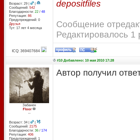
depositfiles
Возраст: 29 |
|
Сообщений:
542
Благодарности:
22
/
48
Репутация:
86
Предупреждений: 0
Сообщение отредакт
Друзья
Тут: 17 лет 4 месяцa
Редактировалось 1 
ICQ: 369407684
#10 Добавлено: 10 мая 2010 17:28
Автор получил ответ
Забанен
Floor
--
Возраст: 34 |
|
Сообщений:
2175
Благодарности:
36
/
174
Репутация:
406
Предупреждений: 1