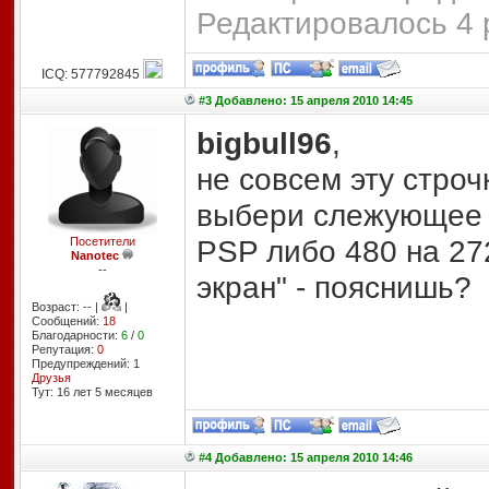
Редактировалось 4 
ICQ: 577792845
#3 Добавлено: 15 апреля 2010 14:45
bigbull96
,
не совсем эту стро
выбери слежующее 
PSP либо 480 на 27
Посетители
Nanotec
--
экран" - пояснишь?
Возраст: -- |
|
Сообщений:
18
Благодарности:
6
/
0
Репутация:
0
Предупреждений: 1
Друзья
Тут: 16 лет 5 месяцев
#4 Добавлено: 15 апреля 2010 14:46