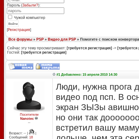
Пароль (
Забыли?
):
Чужой компьютер
Войти
[
Регистрация
]
Все форумы
»
PSP
»
Видео для PSP
» Помогите с поиском конвертор
Сейчас эту тему просматривают:
[требуется регистрация]
->
[требуется 
Гостей:
[требуется регистрация]
#1 Добавлено: 15 апреля 2010 14:30
Люди, нужна прога 
видео под псп. В о
экран ЗЫЗы авишное
но они так дооооооо
Посетители
Nanotec
--
встретил вашу маму
Возраст: -- |
|
дольше, чем эта сери
Сообщений:
18