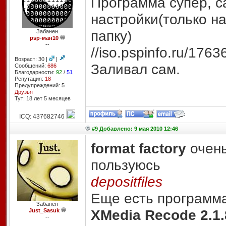
Программа супер, с
настройки(только н
папку)
Забанен
psp-ман10
--
//iso.pspinfo.ru
/1763
Возраст: 30 |
|
Заливал сам.
Сообщений:
686
Благодарности:
92
/
51
Репутация:
18
Предупреждений: 5
Друзья
Тут: 18 лет 5 месяцев
ICQ: 437682746
#9 Добавлено: 9 мая 2010 12:46
format factory
очень
пользуюсь
depositfiles
Еще есть программ
Забанен
XMedia Recode 2.1.
Just_Sasuk
--