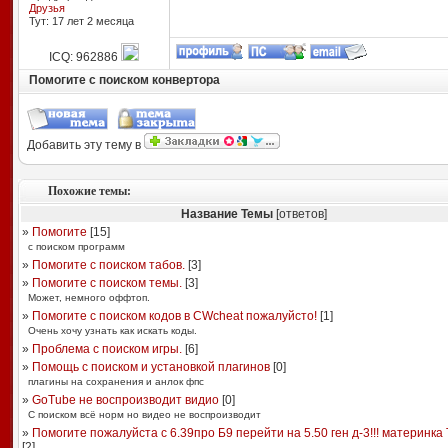
Друзья
Тут: 17 лет 2 месяцa
ICQ: 962886
Помогите с поиском конвертора
Добавить эту тему в
Похожие темы:
Название Темы
[ответов]
»
Помогите
[
15
]
с поиском программ
»
Помогите с поиском табов.
[
3
]
»
Помогите с поиском темы.
[
3
]
Может, немного оффтоп.
»
Помогите с поиском кодов в CWcheat пожалуйсто!
[
1
]
Очень хочу узнать как искать коды.
»
Проблема с поиском игры.
[
6
]
»
Помощь с поиском и установкой плагинов
[
0
]
плагины на сохранения и анлок фпс
»
GoTube не воспроизводит видио
[
0
]
С поиском всё норм но видео не воспроизводит
»
Помогите пожалуйста с 6.39про Б9 перейти на 5.50 ген д-3!!! материнка TA
[
2
]