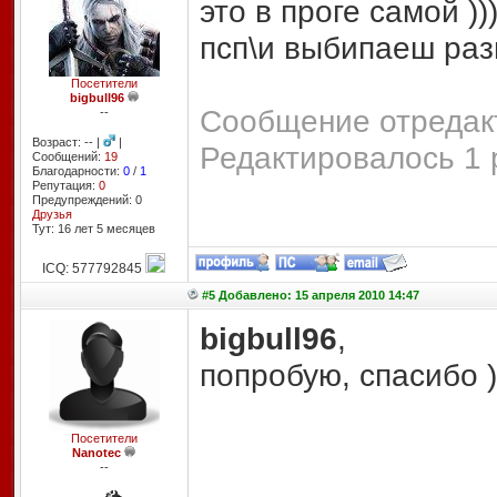
это в проге самой ))
псп\и выбипаеш раз
Посетители
bigbull96
Сообщение отредакт
--
Возраст: -- |
|
Редактировалось 1 
Сообщений:
19
Благодарности:
0
/
1
Репутация:
0
Предупреждений: 0
Друзья
Тут: 16 лет 5 месяцев
ICQ: 577792845
#5 Добавлено: 15 апреля 2010 14:47
bigbull96
,
попробую, спасибо )
Посетители
Nanotec
--