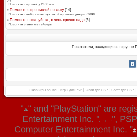
Помогите с прошей у 2008 псп
»
Помогите с прошивкой новичку
[
14
]
Помогите с выбором виртуальной прошивки для psp 3008
»
Помогите пожалуйста , о чень срочно надо
[
6
]
Помогите о великие геймеры
Посетители, находящиеся в группе
Г
|
|
|
|
Flash игры onLine
Игры для PSP
Обои для PSP
Софт для PSP
"
" and "PlayStation" are re
Entertainment Inc. "
", PS
Computer Entertainment Inc. "