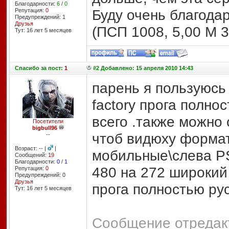
Благодарности:
6
/
0
Буду очень благода
Репутация:
0
Предупреждений: 1
Друзья
(ПСП 1008, 5,00 М 3
Тут: 16 лет 5 месяцев
Спасибо
за пост:
1
#2 Добавлено: 15 апреля 2010 14:43
парень я пользуюсь
factory прога полнос
всего .также можно 
Посетители
bigbull96
чтоб видюху формат
--
Возраст: -- |
|
мобильные\слева PS
Сообщений:
19
Благодарности:
0
/
1
480 на 272 широкий э
Репутация:
0
Предупреждений: 0
Друзья
прога полностью рус
Тут: 16 лет 5 месяцев
Сообщение отредакт