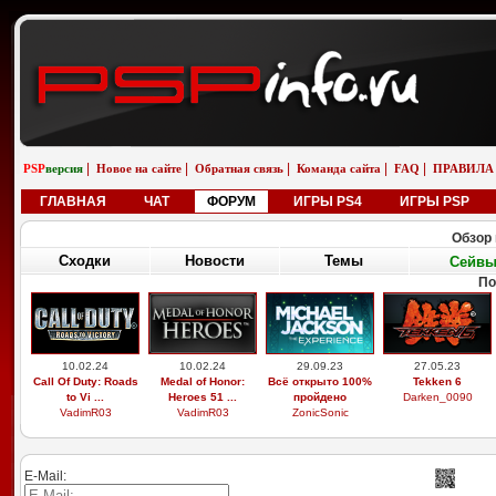
|
|
|
|
|
PSP
версия
Новое на сайте
Обратная связь
Команда сайта
FAQ
ПРАВИЛА
ГЛАВНАЯ
ЧАТ
ФОРУМ
ИГРЫ PS4
ИГРЫ PSP
Обзор 
Сходки
Новости
Темы
Сейв
По
10.02.24
10.02.24
29.09.23
27.05.23
Call Of Duty: Roads
Medal of Honor:
Всё открыто 100%
Tekken 6
to Vi ...
Heroes 51 ...
пройдено
Darken_0090
VadimR03
VadimR03
ZonicSonic
E-Mail: