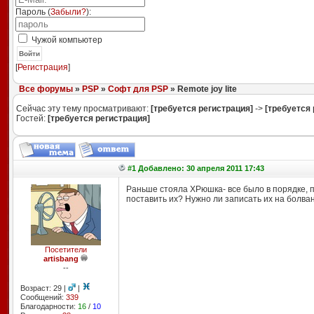
Пароль (
Забыли?
):
Чужой компьютер
Войти
[
Регистрация
]
Все форумы
»
PSP
»
Софт для PSP
» Remote joy lite
Сейчас эту тему просматривают:
[требуется регистрация]
->
[требуется 
Гостей:
[требуется регистрация]
#1 Добавлено: 30 апреля 2011 17:43
Раньше стояла ХРюшка- все было в порядке, по
поставить их? Нужно ли записать их на болван
Посетители
artisbang
--
Возраст: 29 |
|
Сообщений:
339
Благодарности:
16
/
10