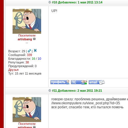
#10 Добавлено: 1 мая 2011 13:14
UP!
Посетители
artisbang
--
Возраст: 29 |
|
Сообщений:
339
Благодарности:
16
/
10
Репутация:
38
Предупреждений: 0
Друзья
Тут: 15 лет 11 месяцев
#11 Добавлено: 2 мая 2011 19:21
говорю сразу: проблема решена, драйверами из
//www.okompyutere.ru/view_post.php?id=35
все робит, спасибо тем, кто пытался помочь
Посетители
artisbang