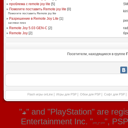
»
проблема с remote joy lite
[
5
]
SM
»
Помогите поставить Remote joy lite
[
0
]
kir
Помогите поставить Remote joy lite
»
Разрешение в Remote Joy Lite
[
1
]
pe
загляни плиз
»
Remote Joy 5.03 GEN-C
[
2
]
ra
»
Remote Joy
[
2
]
бр
Посетители, находящиеся в группе
Г
|
|
|
|
Flash игры onLine
Игры для PSP
Обои для PSP
Софт для PSP
"
" and "PlayStation" are re
Entertainment Inc. "
", PS