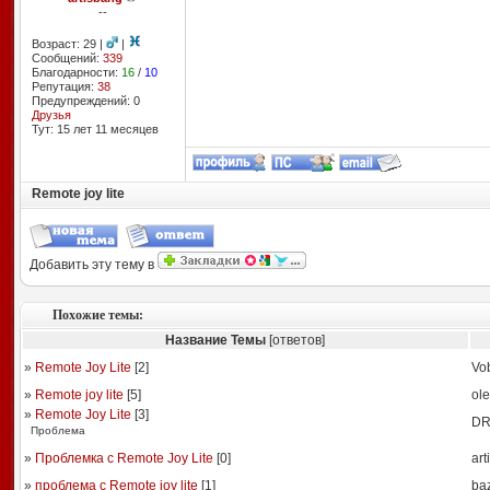
--
Возраст: 29 |
|
Сообщений:
339
Благодарности:
16
/
10
Репутация:
38
Предупреждений: 0
Друзья
Тут: 15 лет 11 месяцев
Remote joy lite
Добавить эту тему в
Похожие темы:
Название Темы
[ответов]
»
Remote Joy Lite
[
2
]
Vo
»
Remote joy lite
[
5
]
ol
»
Remote Joy Lite
[
3
]
DR
Проблема
»
Проблемка с Remote Joy Lite
[
0
]
art
»
проблема с Remote joy lite
[
1
]
ba