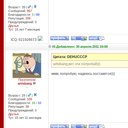
Возраст: 39 |
|
Сообщений:
867
Благодарности:
3
/
69
Репутация:
206
Предупреждений: 0
Друзья
Тут: 15 лет 7 месяцев
ICQ: 621926673
#5 Добавлено: 30 апреля 2011 19:00
Цитата: DEHUCCCP
artisbang,вот эти попробуй)))
ммм, попробую, надеюсь поставятся)))
Посетители
artisbang
--
Возраст: 29 |
|
Сообщений:
339
Благодарности:
16
/
10
Репутация:
38
Предупреждений: 0
Друзья
Тут: 15 лет 11 месяцев