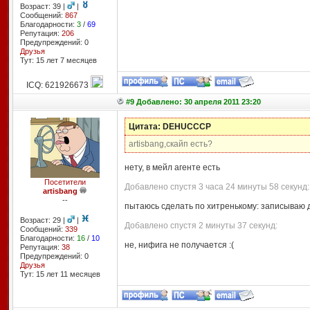
Возраст: 39 |
|
Сообщений:
867
Благодарности:
3
/
69
Репутация:
206
Предупреждений: 0
Друзья
Тут: 15 лет 7 месяцев
ICQ: 621926673
#9 Добавлено: 30 апреля 2011 23:20
Цитата: DEHUCCCP
artisbang,скайп есть?
нету, в мейл агенте есть
Посетители
Добавлено спустя 3 часа 24 минуты 58 секунд:
artisbang
--
пытаюсь сделать по хитренькому: записываю д
Возраст: 29 |
|
Добавлено спустя 2 минуты 37 секунд:
Сообщений:
339
Благодарности:
16
/
10
не, нифига не получается :(
Репутация:
38
Предупреждений: 0
Друзья
Тут: 15 лет 11 месяцев