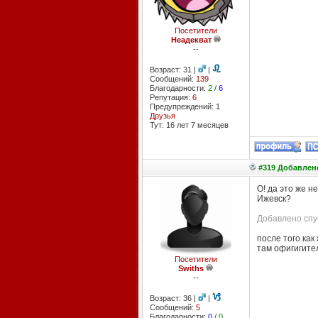
Посетители
Неадекват
--
Возраст: 31 |
|
Сообщений:
139
Благодарности:
2
/
6
Репутация:
6
Предупреждений: 1
Друзья
Тут: 16 лет 7 месяцев
#319 Добавлено
О! да это же не
Ижевск?
Добавлено спус
после того как
там офигигите
Посетители
Swiths
--
Возраст: 36 |
|
Сообщений:
5
Благодарности:
0
/
0