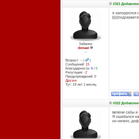
#321 Добавлено
я запорролся н
[((((подскажит
Забанен
denaat
--
Возраст: -- |
|
Сообщений:
15
Благодарности:
0
/
0
Репутация:
-2
Предупреждений: 0
Друзья
Тут: 19 лет 1 месяц
#322 Добавлено
включи сабы и 
Я ошибался нас
но ничего, доф