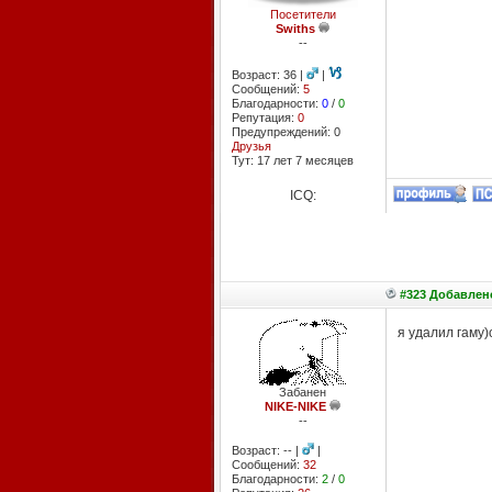
Посетители
Swiths
--
Возраст: 36 |
|
Сообщений:
5
Благодарности:
0
/
0
Репутация:
0
Предупреждений: 0
Друзья
Тут: 17 лет 7 месяцев
ICQ:
#323 Добавлено
я удалил гаму
Забанен
NIKE-NIKE
--
Возраст: -- |
|
Сообщений:
32
Благодарности:
2
/
0