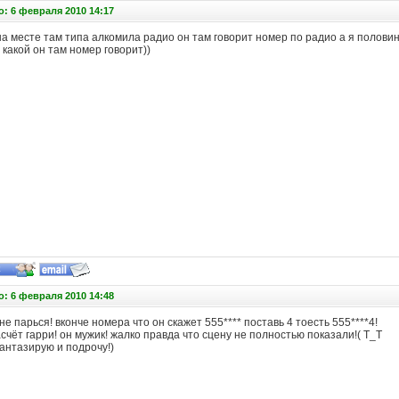
: 6 февраля 2010 14:17
а месте там типа алкомила радио он там говорит номер по радио а я полови
е какой он там номер говорит))
: 6 февраля 2010 14:48
не парься! вконче номера что он скажет 555**** поставь 4 тоесть 555****4!
чёт гарри! он мужик! жалко правда что сцену не полностью показали!( Т_Т
антазирую и подрочу!)