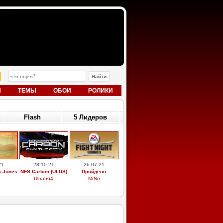
Ы
ТЕМЫ
ОБОИ
РОЛИКИ
Flash
5 Лидеров
21
23.10.21
26.07.21
a Jones
NFS Carbon (ULUS)
Пройдено
Ultra564
MrNo