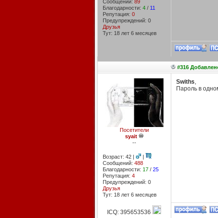
Сообщений:
89
Благодарности:
4
/
11
Репутация:
0
Предупреждений: 0
Друзья
Тут: 18 лет 6 месяцев
#316 Добавлено
Swiths
,
Пароль в одно
Посетители
syait
--
Возраст: 42 |
|
Сообщений:
488
Благодарности:
17
/
25
Репутация:
4
Предупреждений: 0
Друзья
Тут: 18 лет 6 месяцев
ICQ: 395653536