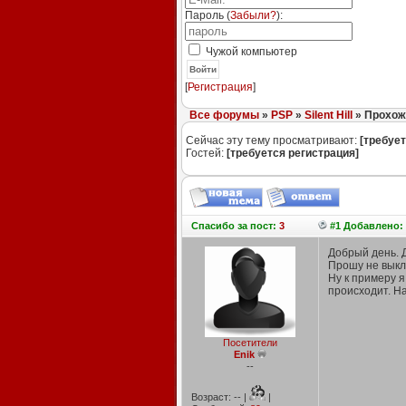
Пароль (
Забыли?
):
Чужой компьютер
Войти
[
Регистрация
]
Все форумы
»
PSP
»
Silent Hill
» Прохожд
Сейчас эту тему просматривают:
[требует
Гостей:
[требуется регистрация]
Спасибо
за пост:
3
#1 Добавлено: 
Добрый день. Д
Прошу не выкл
Ну к примеру я
происходит. На
Посетители
Enik
--
Возраст: -- |
|