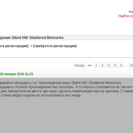
На
Найти с
ение Silent Hill: Shattered Memories
ся регистрация]
->
[требуется регистрация]
««
...
Назад
1
2
3
4
5
2
20 января 2010 11:23
авайте обсуждать тут прохождение игры Silent Hill: Shattered Memories.
адывать полное прохождение без просьбы. А то играть становится не так инт
 уже запоролся на месте где надо сделать композицию как на картине. Ставл
 стене видно пароль но использовать его негде.