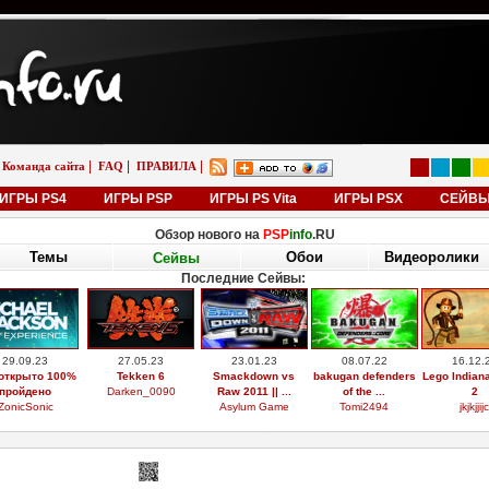
|
|
|
Команда сайта
FAQ
ПРАВИЛА
ИГРЫ PS4
ИГРЫ PSP
ИГРЫ PS Vita
ИГРЫ PSX
СЕЙВ
Обзор нового на
PSP
info
.RU
Темы
Обои
Видеоролики
Сейвы
Последние Сейвы:
29.09.23
27.05.23
23.01.23
08.07.22
16.12.
открыто 100%
Tekken 6
Smackdown vs
bakugan defenders
Lego Indian
пройдено
Darken_0090
Raw 2011 || ...
of the ...
2
ZonicSonic
Asylum Game
Tomi2494
jkjkjjijc