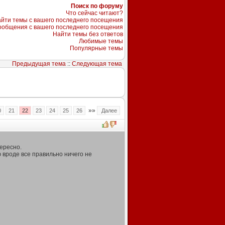
Поиск по форуму
Что сейчас читают?
йти темы с вашего последнего посещения
ообщения с вашего последнего посещения
Найти темы без ответов
Любимые темы
Популярные темы
Предыдущая тема
::
Следующая тема
»»
0
21
22
23
24
25
26
Далее
ересно.
ю вроде все правильно ничего не