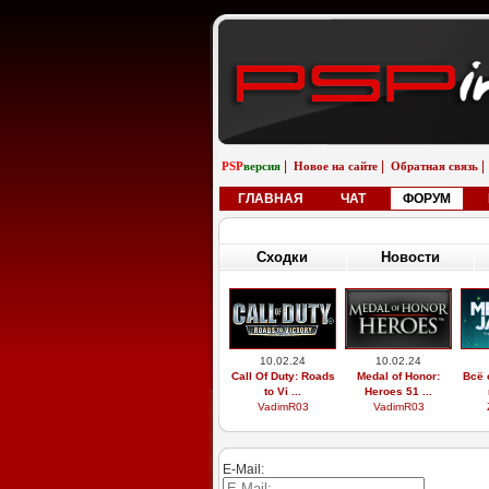
|
|
|
PSP
версия
Новое на сайте
Обратная связь
ГЛАВНАЯ
ЧАТ
ФОРУМ
Сходки
Новости
10.02.24
10.02.24
Call Of Duty: Roads
Medal of Honor:
Всё 
to Vi ...
Heroes 51 ...
VadimR03
VadimR03
E-Mail: