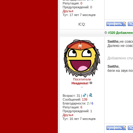
Репутация:
0
Предупреждений: 0
Друзья
Тут: 17 лет 7 месяцев
ICQ:
#320 Добавлено
Swiths
,не совс
Далеко не сов
Добавлено спус
Swiths
,
беги на звук п
Посетители
Неадекват
--
Возраст: 31 |
|
Сообщений:
139
Благодарности:
2
/
6
Репутация:
6
Предупреждений: 1
Друзья
Тут: 16 лет 7 месяцев