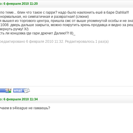
: 6 февраля 2010 11:20
 по теме... блин что такое с гарри? надо было наклонить ешё в баре Dahlia!!!
енормальная, но симпатичная и развратная! (слюни)
 я вышел из торгового центра, пришла смс от выше упомянутой особы и не зна
 1008. дверь дальше закрыта, можно покрутить хрень продавца и видно за ре
ернуть ручку! Х/)
ть ли концовка где гари дрючит Далию!?! 8)_
едактировано 6 февраля 2010 11:32. Редактировалось 1 раз(а)
: 6 февраля 2010 11:34
учаем в s4league не гамаешь?