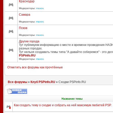
Краснодар
Модераторы:
maxov
.
Самара
Модераторы:
maxov
.
Псков
Модераторы:
maxov
.
Другие города
Тут публикуем информацию о месте и времени проведения НАЗ
разных городах.
Тут нельзя создавать темы типа "А давайте соберемся" - это де
PSPinfo.RU
Модераторы:
maxov
.
Отметить все форумы как прочтённые
Все форумы
»
Клуб PSPinfo.RU
»
Сходки PSPinfo.RU
Название темы
Как создать тему о сходке и собрать на ней максимум любитей PSP.