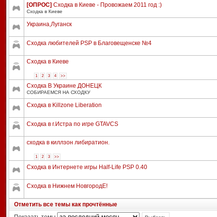
[ОПРОС]
Сходка в Киеве - Провожаем 2011 год :)
Сходка в Киеве
Украина,Луганск
Сходка любителей PSP в Благовещенске №4
Сходка в Киеве
1
2
3
4
>>
Сходка В Украине ДОНЕЦК
СОБИРАЕМСЯ НА СХОДКУ
Сходка в Killzone Liberation
Сходка в г.Истра по игре GTAVCS
сходка в киллзон либиратион.
1
2
3
>>
Сходка в Интернете игры Half-Life PSP 0.40
Сходка в Нижнем НовгородЕ!
Отметить все темы как прочтённые
Показать темы