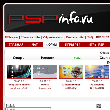
|
|
|
|
|
PSP
версия
Новое на сайте
Обратная связь
Команда сайта
FAQ
ПРАВИЛА
ГЛАВНАЯ
ЧАТ
ФОРУМ
ИГРЫ PS4
ИГРЫ PSP
Обзор 
Сходки
Новости
Сейв
Темы
П
08.08.25
06.11.18
26.04.13
05.01.13
Sony Aero Theme
Pixels
LittleBigPlanet
Ika Musume
randomizer562
boyarchuk
YAGAMI55
ULTIMATOR
E-Mail: