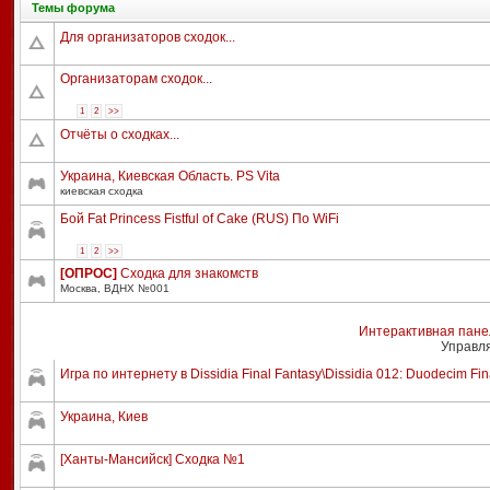
Темы форума
Для организаторов сходок...
Организаторам сходок...
1
2
>>
Отчёты о сходках...
Украина, Киевская Область. PS Vita
киевская сходка
Бой Fat Princess Fistful of Cake (RUS) По WiFi
1
2
>>
[ОПРОС]
Сходка для знакомств
Москва, ВДНХ №001
Интерактивная пане
Управл
Игра по интернету в Dissidia Final Fantasy\Dissidia 012: Duodecim Fin
Украина, Киев
[Ханты-Мансийск] Сходка №1