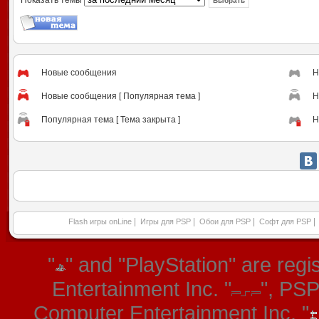
Новые сообщения
Н
Новые сообщения [ Популярная тема ]
Н
Популярная тема [ Тема закрыта ]
Н
|
|
|
|
Flash игры onLine
Игры для PSP
Обои для PSP
Софт для PSP
"
" and "PlayStation" are re
Entertainment Inc. "
", PS
Computer Entertainment Inc. "