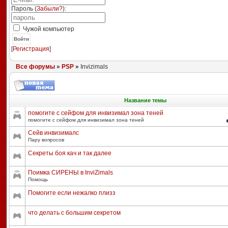
Пароль (
Забыли?
):
Чужой компьютер
Войти
[
Регистрация
]
Все форумы
»
PSP
»
Invizimals
Название темы
помогите с сейфом для инвизимал зона теней
помогите с сейфом для инвизимал зона теней
Сейв инвизималс
Пару вопросов
Секреты боя кач и так далее
Поимка СИРЕНЫ в InviZimals
Помощь
Помогите если нежалко плизз
что делать с большим секретом