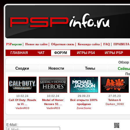
|
|
|
|
|
PSP
версия
Новое на сайте
Обратная связь
Команда сайта
FAQ
ПРАВИЛА
ГЛАВНАЯ
ЧАТ
ФОРУМ
ИГРЫ PS4
ИГРЫ PSP
Обзор 
Сходки
Новости
Темы
Сейв
По
10.02.24
10.02.24
29.09.23
27.05.23
Call Of Duty: Roads
Medal of Honor:
Всё открыто 100%
Tekken 6
to Vi ...
Heroes 51 ...
пройдено
Darken_0090
VadimR03
VadimR03
ZonicSonic
E-Mail: