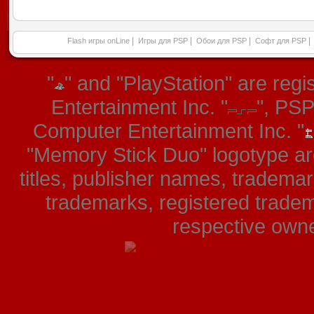
|
|
|
|
Flash игры onLine
Игры для PSP
Обои для PSP
Софт для PSP
"
" and "PlayStation" are re
Entertainment Inc. "
", PS
Computer Entertainment Inc. "
"Memory Stick Duo" logotype ar
titles, publisher names, tradema
trademarks, registered tradem
respective owner