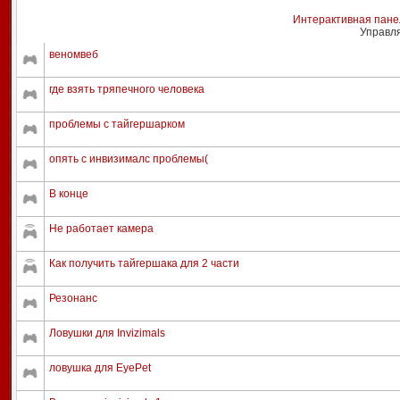
Интерактивная пане
Управл
веномвеб
где взять тряпечного человека
проблемы с тайгершарком
опять с инвизималс проблемы(
В конце
Не работает камера
Как получить тайгершака для 2 части
Резонанс
Ловушки для Invizimals
ловушка для EyePet