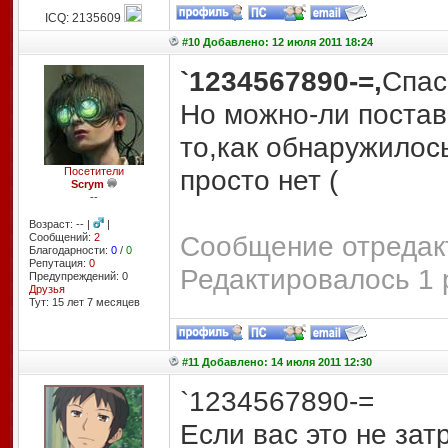
ICQ: 2135609
#10 Добавлено: 12 июля 2011 18:24
`1234567890-=,
Спас
Но можно-ли постав
то,как обнаружилос
просто нет (
Посетители
Scrym
--
Возраст: -- |
|
Сообщение отредакт
Сообщений:
2
Благодарности:
0
/
0
Репутация:
0
Редактировалось 1 
Предупреждений: 0
Друзья
Тут: 15 лет 7 месяцев
#11 Добавлено: 14 июля 2011 12:30
`1234567890-=
Если вас это не зат