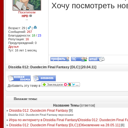
Хочу посмотреть но
Посетители
HPD
--
Возраст: 29 |
|
Сообщений:
267
Благодарности:
18
/
23
Репутация:
16
Предупреждений: 0
Друзья
Тут: 16 лет 1 месяц
Dissidia 012: Duodecim Final Fantasy [DLС] [20.04.11]
Добавить эту тему в
Похожие темы:
Название Темы
[ответов]
»
Dissidia 012: Duodecim Final Fantasy
[
9
]
Dissidia 012: Duodecim Final Fantasy персонажи
»
Игра по интернету в Dissidia Final Fantasy\Dissidia 012: Duodecim Final Fa 
»
Dissidia 012: Duodecim Final Fantasy [DLС] [Обновление на 28.05.11]
[
8
]