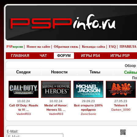
|
|
|
|
|
PSP
версия
Новое на сайте
Обратная связь
Команда сайта
FAQ
ПРАВИЛА
ГЛАВНАЯ
ЧАТ
ФОРУМ
ИГРЫ PS4
ИГРЫ PSP
Обзор 
Сходки
Новости
Темы
Сейв
По
10.02.24
10.02.24
29.09.23
27.05.23
Call Of Duty: Roads
Medal of Honor:
Всё открыто 100%
Tekken 6
to Vi ...
Heroes 51 ...
пройдено
Darken_0090
VadimR03
VadimR03
ZonicSonic
E-Mail: