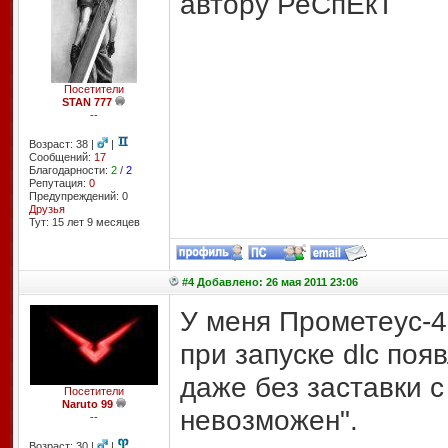
автору РеСпЕкТ
Посетители
STAN 777
--
Возраст: 38 |
|
Сообщений:
17
Благодарности:
2
/
2
Репутация:
0
Предупреждений: 0
Друзья
Тут: 15 лет 9 месяцев
#4 Добавлено: 26 мая 2011 23:06
У меня Прометеус-4.
при запуске dlc поя
даже без заставки с
Посетители
Naruto 99
невозможен".
--
Возраст: 30 |
|