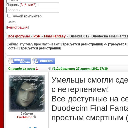
Пароль (
Забыли?
):
Чужой компьютер
Войти
[
Регистрация
]
Все форумы
»
PSP
»
Final Fantasy
» Dissidia 012: Duodecim Final Fantas
Сейчас эту тему просматривают:
[требуется регистрация]
->
[требуется 
Гостей:
[требуется регистрация]
Спасибо
за пост:
1
#1 Добавлено: 27 апреля 2011 17:39
Умельцы смогли сде
с нетерпением!
Все доступные на се
Duodecim Final Fant
Забанен
простым смертным (
EvilAleron
--