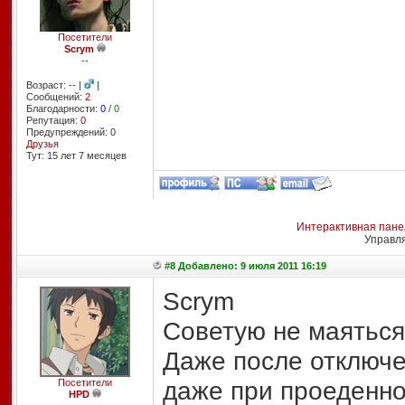
Посетители
Scrym
--
Возраст: -- |
|
Сообщений:
2
Благодарности:
0
/
0
Репутация:
0
Предупреждений: 0
Друзья
Тут: 15 лет 7 месяцев
Интерактивная пане
Управл
#8 Добавлено: 9 июля 2011 16:19
Scrym
Советую не маяться 
Даже после отключе
даже при проеденно
Посетители
HPD