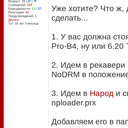
Возраст: 29 |
|
Сообщений:
528
Уже хотите? Что ж, 
Благодарности:
13
/
37
Репутация:
40
сделать...
Предупреждений: 1
Друзья
Тут: 16 лет 3 месяцa
1. У вас должна сто
Pro-B4, ну или 6.20
2. Идем в рекавери
NoDRM в положени
3. Идем в
Народ
и с
nploader.prx
Добавляем его в пап