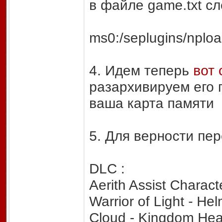
в файле game.txt с
ms0:/seplugins/nploa
4. Идем теперь
вот 
разархивируем его 
ваша карта памяти
5. Для верности пер
DLC :
Aerith Assist Charact
Warrior of Light - He
Cloud - Kingdom Hea