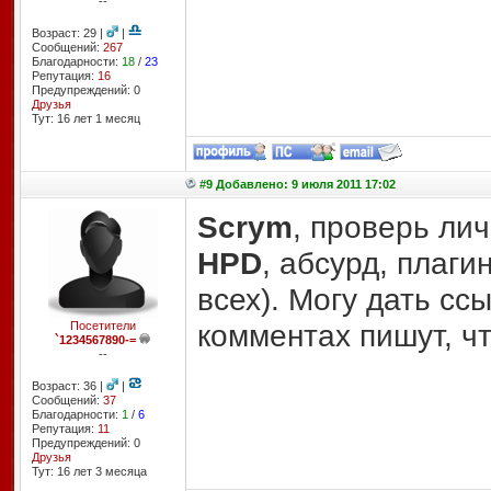
--
Возраст: 29 |
|
Сообщений:
267
Благодарности:
18
/
23
Репутация:
16
Предупреждений: 0
Друзья
Тут: 16 лет 1 месяц
#9 Добавлено: 9 июля 2011 17:02
Scrym
, проверь лич
HPD
, абсурд, плаги
всех). Могу дать ссы
комментах пишут, чт
Посетители
`1234567890-=
--
Возраст: 36 |
|
Сообщений:
37
Благодарности:
1
/
6
Репутация:
11
Предупреждений: 0
Друзья
Тут: 16 лет 3 месяцa